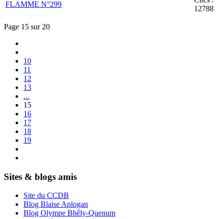
FLAMME N°299
12788
Page 15 sur 20
10
11
12
13
...
15
16
17
18
19
Sites & blogs amis
Site du CCDB
Blog Blaise Aplogan
Blog Olympe Bhêly-Quenum