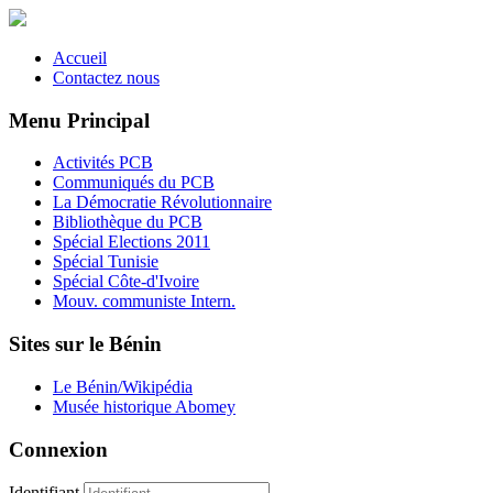
Accueil
Contactez nous
Menu Principal
Activités PCB
Communiqués du PCB
La Démocratie Révolutionnaire
Bibliothèque du PCB
Spécial Elections 2011
Spécial Tunisie
Spécial Côte-d'Ivoire
Mouv. communiste Intern.
Sites sur le Bénin
Le Bénin/Wikipédia
Musée historique Abomey
Connexion
Identifiant