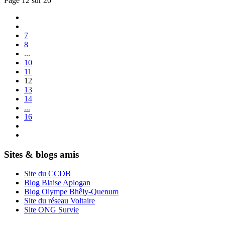
Page 12 sur 20
7
8
...
10
11
12
13
14
...
16
Sites & blogs amis
Site du CCDB
Blog Blaise Aplogan
Blog Olympe Bhêly-Quenum
Site du réseau Voltaire
Site ONG Survie