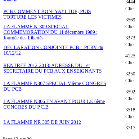
3444
Clics
PCB COMMENT BONI YAYI TUE, PUIS
:
TORTURE LES VICTIMES
3569
LA FLAMME N°309 SPECIAL
Clics
COMMEMORATION DU 11 décembre 1989 :
:
Journée des Libertés
3373
Clics
DECLARATION CONJOINTE PCB – PCRV du
:
10/12/12
4125
Clics
RENTREE 2012-2013: ADRESSE DU 1er
:
SECRETAIRE DU PCB AUX ENSEIGNANTS
3250
Clics
LA FLAMME N307 SPECIAL VIème CONGRES
:
DU PCB
3592
Clics
LA FLAMME N306 EN AVANT POUR LE 6ème
:
CONGRES DU P.C.B
3518
Clics
LA FLAMME NR 305 DE JUIN 2012
:
3717