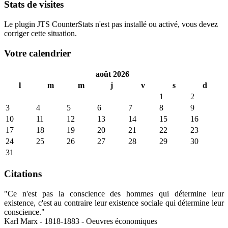
Stats de visites
Le plugin JTS CounterStats n'est pas installé ou activé, vous devez
corriger cette situation.
Votre calendrier
août 2026
l
m
m
j
v
s
d
1
2
3
4
5
6
7
8
9
10
11
12
13
14
15
16
17
18
19
20
21
22
23
24
25
26
27
28
29
30
31
Citations
"Ce n'est pas la conscience des hommes qui détermine leur
existence, c'est au contraire leur existence sociale qui détermine leur
conscience."
Karl Marx - 1818-1883 - Oeuvres économiques