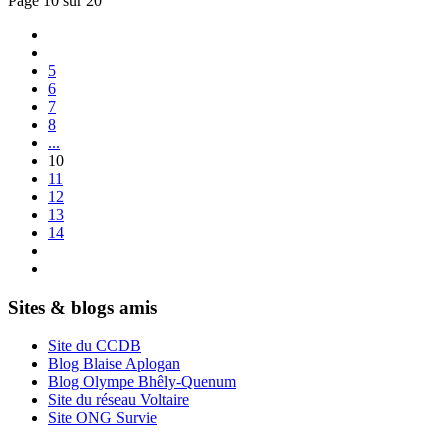
Page 10 sur 20
5
6
7
8
...
10
11
12
13
14
Sites & blogs amis
Site du CCDB
Blog Blaise Aplogan
Blog Olympe Bhêly-Quenum
Site du réseau Voltaire
Site ONG Survie