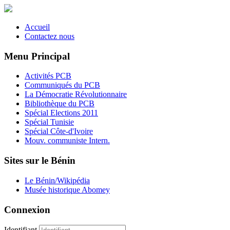
Accueil
Contactez nous
Menu Principal
Activités PCB
Communiqués du PCB
La Démocratie Révolutionnaire
Bibliothèque du PCB
Spécial Elections 2011
Spécial Tunisie
Spécial Côte-d'Ivoire
Mouv. communiste Intern.
Sites sur le Bénin
Le Bénin/Wikipédia
Musée historique Abomey
Connexion
Identifiant