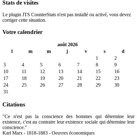
Stats de visites
Le plugin JTS CounterStats n'est pas installé ou activé, vous devez
corriger cette situation.
Votre calendrier
août 2026
l
m
m
j
v
s
d
1
2
3
4
5
6
7
8
9
10
11
12
13
14
15
16
17
18
19
20
21
22
23
24
25
26
27
28
29
30
31
Citations
"Ce n'est pas la conscience des hommes qui détermine leur
existence, c'est au contraire leur existence sociale qui détermine leur
conscience."
Karl Marx - 1818-1883 - Oeuvres économiques