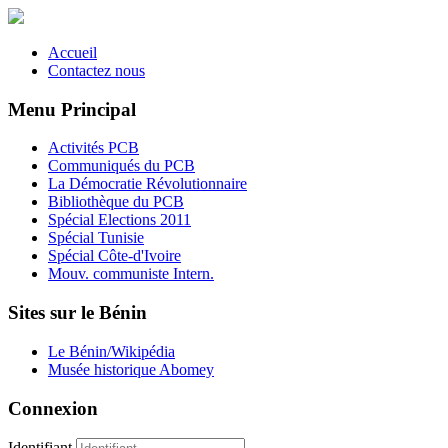
Accueil
Contactez nous
Menu Principal
Activités PCB
Communiqués du PCB
La Démocratie Révolutionnaire
Bibliothèque du PCB
Spécial Elections 2011
Spécial Tunisie
Spécial Côte-d'Ivoire
Mouv. communiste Intern.
Sites sur le Bénin
Le Bénin/Wikipédia
Musée historique Abomey
Connexion
Identifiant