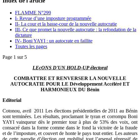
Index de l'article
FLAMME N°299
I- Revue d’une imposture programmée
II- La cour et la basse-cour de la nouvelle autocratie
III- Ce que promet la nouvelle autocratie : la refondation de la
dictature
IV- Boni YAYI : un autocrate en faillite
Toutes les pages
Page 1 sur 5
LEçONS D'UN HOLD-UP électoral
COMBATTRE ET RENVERSER LA NOUVELLE
AUTOCRATIE
POUR LE Développement Accéléré ET
HARMONIEUX DU Bénin
Editorial
Cotonou, avril 2011 Les élections présidentielles de 2011 au Bénin
sont terminées. Les résultats, proclamant le tyran et corrompu Boni
YAYI vainqueur dès le premier tour à plus de 53% des voix, ont
consacré dans la forme comme dans le fond la victoire de la fraude
et de l’imposture, et couvert de honte le pays tout entier. Les auteurs
de cette parodie d’élection ont mobilisé tout l’arsenal répressif de