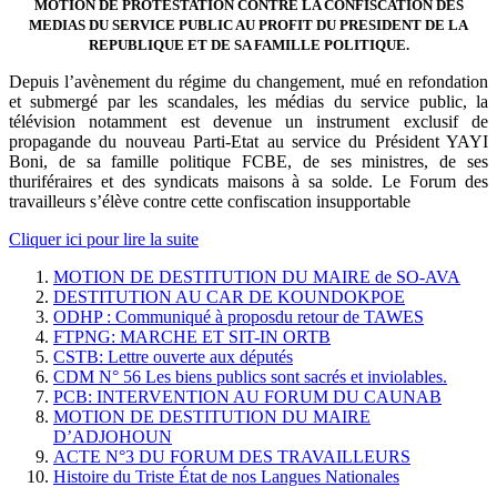
MOTION DE PROTESTATION CONTRE LA CONFISCATION DES
MEDIAS DU SERVICE PUBLIC AU PROFIT DU PRESIDENT DE LA
REPUBLIQUE ET DE SA FAMILLE POLITIQUE.
Depuis l’avènement du régime du changement, mué en refondation
et submergé par les scandales, les médias du service public, la
télévision notamment est devenue un instrument exclusif de
propagande du nouveau Parti-Etat au service du Président YAYI
Boni, de sa famille politique FCBE, de ses ministres, de ses
thuriféraires et des syndicats maisons à sa solde. Le Forum des
travailleurs s’élève contre cette confiscation insupportable
Cliquer ici pour lire la suite
MOTION DE DESTITUTION DU MAIRE de SO-AVA
DESTITUTION AU CAR DE KOUNDOKPOE
ODHP : Communiqué à proposdu retour de TAWES
FTPNG: MARCHE ET SIT-IN ORTB
CSTB: Lettre ouverte aux députés
CDM N° 56 Les biens publics sont sacrés et inviolables.
PCB: INTERVENTION AU FORUM DU CAUNAB
MOTION DE DESTITUTION DU MAIRE
D’ADJOHOUN
ACTE N°3 DU FORUM DES TRAVAILLEURS
Histoire du Triste État de nos Langues Nationales