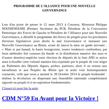
PROGRAMME DE L’ALLIANCE POUR UNE NOUVELLE
GOUVERNANCE
Lors d'un point de presse le 12 mars 2015 à Cotonou, Monsieur Philippe
NOUDJENOUME (Premier Secrétaire du PCB, Président de la Convention
Patriotique des Forces de Gauche et Président de l’Alliance pour une Nouvelle
Gouvernance, a détaillé le programme des forces de progrès pour les
prochaines
élections législatives pour abolir la mal Gouvernance et instaurer une
Nouvelle Gouvernance au Bénin, avant de lancer la mise en garde suivante :
«
Mais si par hasard, la haute bourgeoisie, toutes tendances confondues, par
leurs méthodes fort connues (la fraude et la distribution massive des sous et
d’autres denrées) empêche toute élection de députés de la liste ANG et arrive
ainsi à étouffer cette volonté maintes fois exprimée par le peuple de voir siéger
au Parlement des Députés dignes, probes, patriotes, alors il ne restera aux
travailleurs et aux Peuples du Bénin que la seule voie historiquement
consacrée, celle que nous a montré le 30 Octobre 2014 le peuple burkinabè :
réaliser la révolution en dispersant une Assemblée nationale complètement
opposée au peuple et à ses aspiration fondamentales.
Cliquer ici pour lire la suite
CDM N°59 En Avant pour la Victoire !