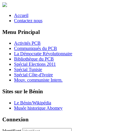
Accueil
Contactez nous
Menu Principal
Activités PCB
Communiqués du PCB
La Démocratie Révolutionnaire
Bibliothèque du PCB
Spécial Elections 2011
Spécial Tunisie
Spécial Côte-d'Ivoire
Mouv. communiste Intern.
Sites sur le Bénin
Le Bénin/Wikipédia
Musée historique Abomey
Connexion
Identifiant