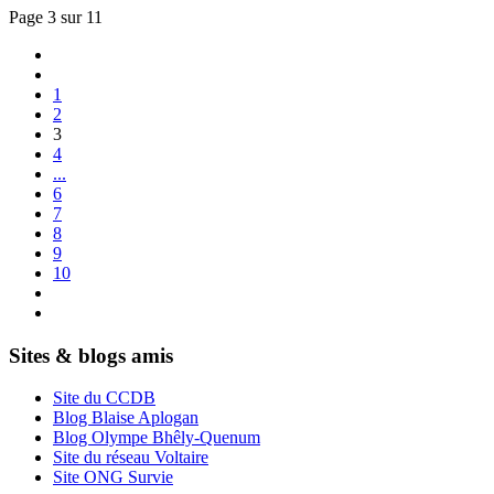
Page 3 sur 11
1
2
3
4
...
6
7
8
9
10
Sites & blogs amis
Site du CCDB
Blog Blaise Aplogan
Blog Olympe Bhêly-Quenum
Site du réseau Voltaire
Site ONG Survie