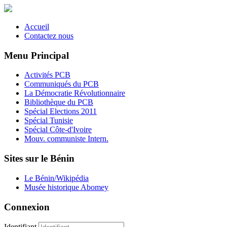
Accueil
Contactez nous
Menu Principal
Activités PCB
Communiqués du PCB
La Démocratie Révolutionnaire
Bibliothèque du PCB
Spécial Elections 2011
Spécial Tunisie
Spécial Côte-d'Ivoire
Mouv. communiste Intern.
Sites sur le Bénin
Le Bénin/Wikipédia
Musée historique Abomey
Connexion
Identifiant