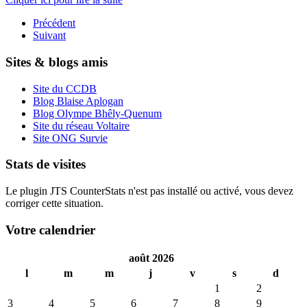
Précédent
Suivant
Sites & blogs amis
Site du CCDB
Blog Blaise Aplogan
Blog Olympe Bhêly-Quenum
Site du réseau Voltaire
Site ONG Survie
Stats de visites
Le plugin JTS CounterStats n'est pas installé ou activé, vous devez
corriger cette situation.
Votre calendrier
août 2026
l
m
m
j
v
s
d
1
2
3
4
5
6
7
8
9