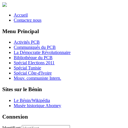
Accueil
Contactez nous
Menu Principal
Activités PCB
Communiqués du PCB
La Démocratie Révolutionnaire
Bibliothèque du PCB
Spécial Elections 2011
Spécial Tunisie
Spécial Côte-d'Ivoire
Mouv. communiste Intern.
Sites sur le Bénin
Le Bénin/Wikipédia
Musée historique Abomey
Connexion
Identifiant