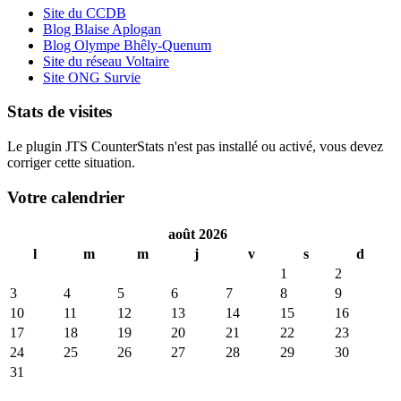
Site du CCDB
Blog Blaise Aplogan
Blog Olympe Bhêly-Quenum
Site du réseau Voltaire
Site ONG Survie
Stats de visites
Le plugin JTS CounterStats n'est pas installé ou activé, vous devez
corriger cette situation.
Votre calendrier
août 2026
l
m
m
j
v
s
d
1
2
3
4
5
6
7
8
9
10
11
12
13
14
15
16
17
18
19
20
21
22
23
24
25
26
27
28
29
30
31