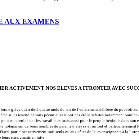
CE AUX EXAMENS
NER ACTIVEMENT NOS ELEVES A FFRONTER AVEC SUCC
forme grève qui a duré quatre mois du fait de l’entêtement délibéré du pouvoir auto
s. Même si les revendications pécuniaires n’ont pas été satisfaites notamment pour
pour non seulement les travailleurs mais aussi pour le peuple béninois dans son ense
tte notamment de bons nombres de parents d’élèves et surtout et particulièrement les
Ouest participer activement, soit seuls ou aux côtés de leurs enseignants à la lutte so
 leurs enseignants en lutte.