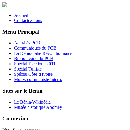
Accueil
Contactez nous
Menu Principal
Activités PCB
Communiqués du PCB
La Démocratie Révolutionnaire
Bibliothèque du PCB
Spécial Elections 2011
Spécial Tunisie
Spécial Côte-d'Ivoire
Mouv. communiste Intern.
Sites sur le Bénin
Le Bénin/Wikipédia
Musée historique Abomey
Connexion
Identifiant