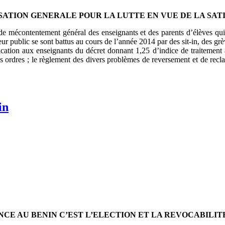
SATION GENERALE POUR LA LUTTE EN VUE DE LA SA
 mécontentement général des enseignants et des parents d’élèves qui on
r public se sont battus au cours de l’année 2014 par des sit-in, des grève
lication aux enseignants du décret donnant 1,25 d’indice de traitement 
us ordres ; le règlement des divers problèmes de reversement et de recl
in
E AU BENIN C’EST L’ELECTION ET LA REVOCABILIT