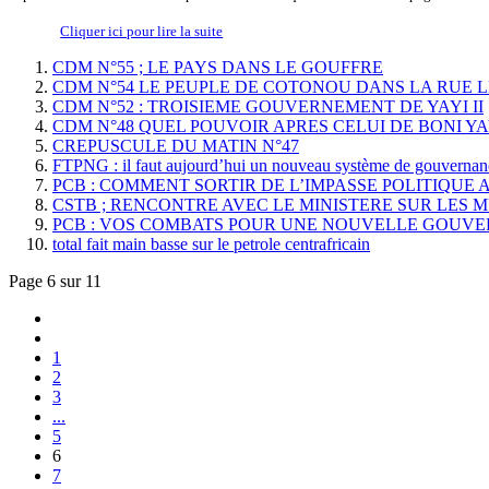
Cliquer ici pour lire la suite
CDM N°55 ; LE PAYS DANS LE GOUFFRE
CDM N°54 LE PEUPLE DE COTONOU DANS LA RUE L
CDM N°52 : TROISIEME GOUVERNEMENT DE YAYI II
CDM N°48 QUEL POUVOIR APRES CELUI DE BONI YA
CREPUSCULE DU MATIN N°47
FTPNG : il faut aujourd’hui un nouveau système de gouvernan
PCB : COMMENT SORTIR DE L’IMPASSE POLITIQUE
CSTB ; RENCONTRE AVEC LE MINISTERE SUR LES 
PCB : VOS COMBATS POUR UNE NOUVELLE GOUV
total fait main basse sur le petrole centrafricain
Page 6 sur 11
1
2
3
...
5
6
7