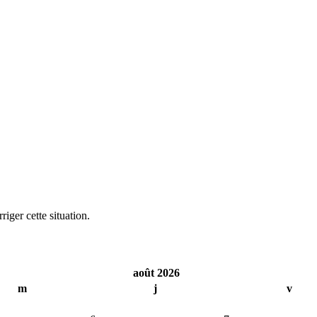
iger cette situation.
août 2026
m
j
v