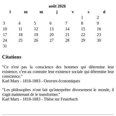
août 2026
l
m
m
j
v
s
d
1
2
3
4
5
6
7
8
9
10
11
12
13
14
15
16
17
18
19
20
21
22
23
24
25
26
27
28
29
30
31
Citations
"Ce n'est pas la conscience des hommes qui détermine leur
existence, c'est au contraire leur existence sociale qui détermine leur
conscience."
Karl Marx - 1818-1883 - Oeuvres économiques
"Les philosophes n'ont fait qu'interpréter diversement le monde, il
s'agit maintenant de le transformer."
Karl Marx - 1818-1883 - Thèse sur Feuerbach