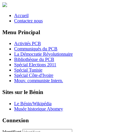
Accueil
Contactez nous
Menu Principal
Activités PCB
Communiqués du PCB
La Démocratie Révolutionnaire
Bibliothèque du PCB
Spécial Elections 2011
Spécial Tunisie
Spécial Côte-d'Ivoire
Mouv. communiste Intern.
Sites sur le Bénin
Le Bénin/Wikipédia
Musée historique Abomey
Connexion
Identifiant