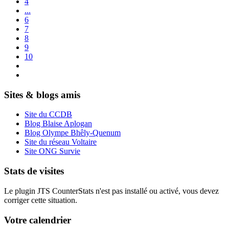
4
...
6
7
8
9
10
Sites & blogs amis
Site du CCDB
Blog Blaise Aplogan
Blog Olympe Bhêly-Quenum
Site du réseau Voltaire
Site ONG Survie
Stats de visites
Le plugin JTS CounterStats n'est pas installé ou activé, vous devez
corriger cette situation.
Votre calendrier