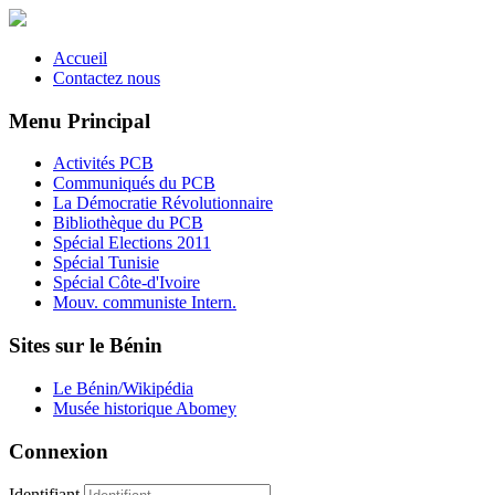
Accueil
Contactez nous
Menu Principal
Activités PCB
Communiqués du PCB
La Démocratie Révolutionnaire
Bibliothèque du PCB
Spécial Elections 2011
Spécial Tunisie
Spécial Côte-d'Ivoire
Mouv. communiste Intern.
Sites sur le Bénin
Le Bénin/Wikipédia
Musée historique Abomey
Connexion
Identifiant