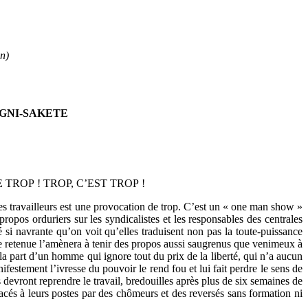
n)
NGNI-SAKETE
 DE TROP ! TROP, C’EST TROP !
des travailleurs est une provocation de trop. C’est un « one man show »
opos orduriers sur les syndicalistes et les responsables des centrales
 si navrante qu’on voit qu’elles traduisent non pas la toute-puissance
e retenue l’amènera à tenir des propos aussi saugrenus que venimeux à
 la part d’un homme qui ignore tout du prix de la liberté, qui n’a aucun
festement l’ivresse du pouvoir le rend fou et lui fait perdre le sens de
devront reprendre le travail, bredouilles après plus de six semaines de
lacés à leurs postes par des chômeurs et des reversés sans formation ni