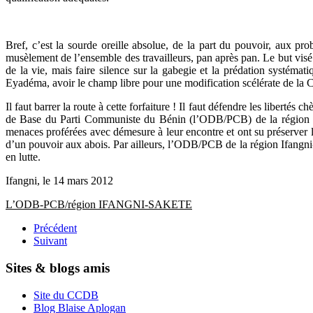
Bref, c’est la sourde oreille absolue, de la part du pouvoir, aux pr
musèlement de l’ensemble des travailleurs, pan après pan. Le but visé e
de la vie, mais faire silence sur la gabegie et la prédation systémati
Eyadéma, avoir le champ libre pour une modification scélérate de la C
Il faut barrer la route à cette forfaiture ! Il faut défendre les liberté
de Base du Parti Communiste du Bénin (l’ODB/PCB) de la région If
menaces proférées avec démesure à leur encontre et ont su préserver 
d’un pouvoir aux abois. Par ailleurs, l’ODB/PCB de la région Ifangni-S
en lutte.
Ifangni, le 14 mars 2012
L’ODB-PCB/région IFANGNI-SAKETE
Précédent
Suivant
Sites & blogs amis
Site du CCDB
Blog Blaise Aplogan