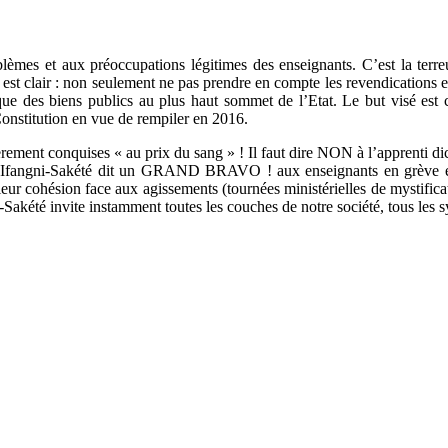
oblèmes et aux préoccupations légitimes des enseignants. C’est la ter
st clair : non seulement ne pas prendre en compte les revendications et 
que des biens publics au plus haut sommet de l’Etat. Le but visé est cl
onstitution en vue de rempiler en 2016.
s chèrement conquises « au prix du sang » ! Il faut dire NON à l’apprenti d
angni-Sakété dit un GRAND BRAVO ! aux enseignants en grève et à le
leur cohésion face aux agissements (tournées ministérielles de mystifi
akété invite instamment toutes les couches de notre société, tous les syn