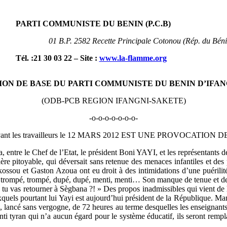
PARTI COMMUNISTE DU BENIN (P.C.B
)
01 B.P. 2582 Recette Principale Cotonou (Rép. du Béni
Tél. :21 30 03 22 – Site
:
www.la-flamme.org
ON DE BASE DU PARTI COMMUNISTE DU BENIN D’IFA
(ODB-PCB REGION IFANGNI-SAKETE)
-o-o-o-o-o-o-o-
i devant les travailleurs le 12 MARS 2012 EST UNE PROVOCATION
a, entre le Chef de l’Etat, le président Boni YAYI, et les représentants 
pitoyable, qui déversait sans retenue des menaces infantiles et des pr
ossou et Gaston Azoua ont eu droit à des intimidations d’une puérilité
voir trompé, trompé, dupé, dupé, menti, menti… Son manque de tenue et d
en, tu vas retourner à Sègbana ?! » Des propos inadmissibles qui vient de
xquels pourtant lui Yayi est aujourd’hui président de la République. Mani
e, lancé sans vergogne, de 72 heures au terme desquelles les enseignants 
nti tyran qui n’a aucun égard pour le système éducatif, ils seront remp