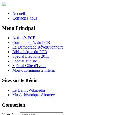
Accueil
Contactez nous
Menu Principal
Activités PCB
Communiqués du PCB
La Démocratie Révolutionnaire
Bibliothèque du PCB
Spécial Elections 2011
Spécial Tunisie
Spécial Côte-d'Ivoire
Mouv. communiste Intern.
Sites sur le Bénin
Le Bénin/Wikipédia
Musée historique Abomey
Connexion
Identifiant