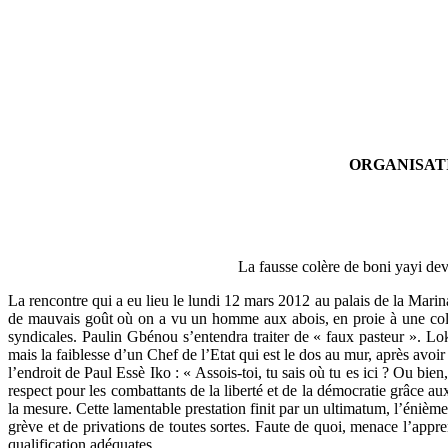
ORGANISATI
La fausse colère de boni yay
La rencontre qui a eu lieu le lundi 12 mars 2012 au palais de la Marin
de mauvais goût où on a vu un homme aux abois, en proie à une colère 
syndicales. Paulin Gbénou s’entendra traiter de « faux pasteur ». Lok
mais la faiblesse d’un Chef de l’Etat qui est le dos au mur, après a
l’endroit de Paul Essè Iko : « Assois-toi, tu sais où tu es ici ? Ou bi
respect pour les combattants de la liberté et de la démocratie grâce au
la mesure. Cette lamentable prestation finit par un ultimatum, l’énièm
grève et de privations de toutes sortes. Faute de quoi, menace l’appre
qualification adéquates.