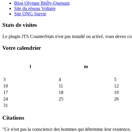
Blog Olympe Bhêly-Quenum
Site du réseau Voltaire
Site ONG Survie
Stats de visites
Le plugin JTS CounterStats n'est pas installé ou activé, vous devez corr
Votre calendrier
l
m
3
4
5
10
11
12
17
18
19
24
25
26
31
Citations
"Ce n'est pas la conscience des hommes qui détermine leur existence, c