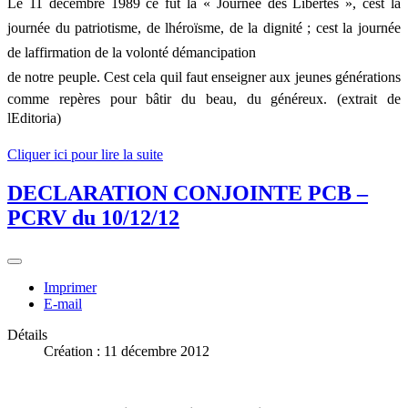
Le 11 décembre 1989 ce fut la « Journée des Libertés », cest la
journée du patriotisme, de lhéroïsme, de la dignité ; cest la journée
de laffirmation de la volonté démancipation
de notre peuple. Cest cela quil faut enseigner aux jeunes générations
comme repères pour bâtir du beau, du généreux. (extrait de
lEditoria)
Cliquer ici pour lire la suite
DECLARATION CONJOINTE PCB –
PCRV du 10/12/12
Imprimer
E-mail
Détails
Création : 11 décembre 2012