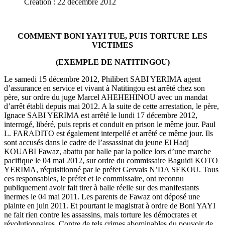
Création : 22 décembre 2012
COMMENT BONI YAYI TUE, PUIS TORTURE LES
VICTIMES
(EXEMPLE DE NATITINGOU)
Le samedi 15 décembre 2012, Philibert SABI YERIMA agent
d’assurance en service et vivant à Natitingou est arrêté chez son
père, sur ordre du juge Marcel AHEHEHINOU avec un mandat
d’arrêt établi depuis mai 2012. A la suite de cette arrestation, le père,
Ignace SABI YERIMA est arrêté le lundi 17 décembre 2012,
interrogé, libéré, puis repris et conduit en prison le même jour. Paul
L. FARADITO est également interpellé et arrêté ce même jour. Ils
sont accusés dans le cadre de l’assassinat du jeune El Hadj
KOUABI Fawaz, abattu par balle par la police lors d’une marche
pacifique le 04 mai 2012, sur ordre du commissaire Baguidi KOTO
YERIMA, réquisitionné par le préfet Gervais N’DA SEKOU. Tous
ces responsables, le préfet et le commissaire, ont reconnu
publiquement avoir fait tirer à balle réelle sur des manifestants
inermes le 04 mai 2011. Les parents de Fawaz ont déposé une
plainte en juin 2011. Et pourtant le magistrat à ordre de Boni YAYI
ne fait rien contre les assassins, mais torture les démocrates et
révolutionnaires. Contre de tels crimes abominables du pouvoir de