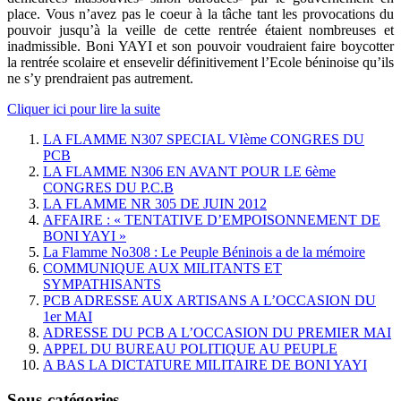
place. Vous n’avez pas le coeur à la tâche tant les provocations du
pouvoir jusqu’à la veille de cette rentrée étaient nombreuses et
inadmissible. Boni YAYI et son pouvoir voudraient faire boycotter
la rentrée scolaire et ensevelir définitivement l’Ecole béninoise qu’ils
ne s’y prendraient pas autrement.
Cliquer ici pour lire la suite
LA FLAMME N307 SPECIAL VIème CONGRES DU
PCB
LA FLAMME N306 EN AVANT POUR LE 6ème
CONGRES DU P.C.B
LA FLAMME NR 305 DE JUIN 2012
AFFAIRE : « TENTATIVE D’EMPOISONNEMENT DE
BONI YAYI »
La Flamme No308 : Le Peuple Béninois a de la mémoire
COMMUNIQUE AUX MILITANTS ET
SYMPATHISANTS
PCB ADRESSE AUX ARTISANS A L’OCCASION DU
1er MAI
ADRESSE DU PCB A L’OCCASION DU PREMIER MAI
APPEL DU BUREAU POLITIQUE AU PEUPLE
A BAS LA DICTATURE MILITAIRE DE BONI YAYI
Sous-catégories