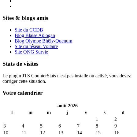
Sites & blogs amis
Site du CCDB
Blog Blaise Aplogan
Blog Olympe Bhêly-Quenum
Site du réseau Voltaire
Site ONG Survie
Stats de visites
Le plugin JTS CounterStats n'est pas installé ou activé, vous devez
corriger cette situation.
Votre calendrier
août 2026
l
m
m
j
v
s
d
1
2
3
4
5
6
7
8
9
10
11
12
13
14
15
16