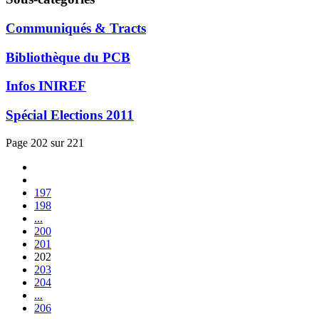
Communiqués & Tracts
Bibliothèque du PCB
Infos INIREF
Spécial Elections 2011
Page 202 sur 221
197
198
...
200
201
202
203
204
...
206