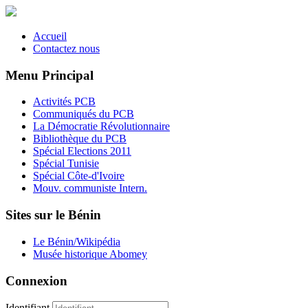
Accueil
Contactez nous
Menu Principal
Activités PCB
Communiqués du PCB
La Démocratie Révolutionnaire
Bibliothèque du PCB
Spécial Elections 2011
Spécial Tunisie
Spécial Côte-d'Ivoire
Mouv. communiste Intern.
Sites sur le Bénin
Le Bénin/Wikipédia
Musée historique Abomey
Connexion
Identifiant