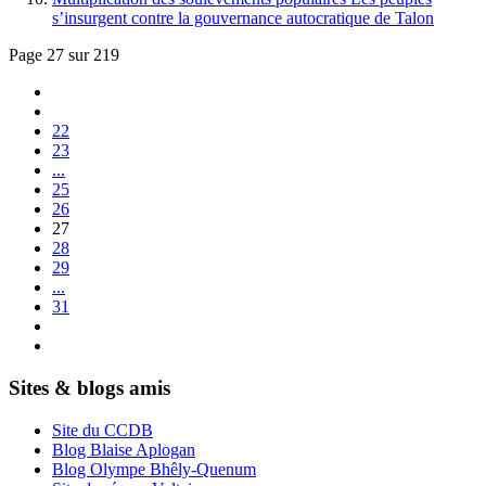
s’insurgent contre la gouvernance autocratique de Talon
Page 27 sur 219
22
23
...
25
26
27
28
29
...
31
Sites & blogs amis
Site du CCDB
Blog Blaise Aplogan
Blog Olympe Bhêly-Quenum