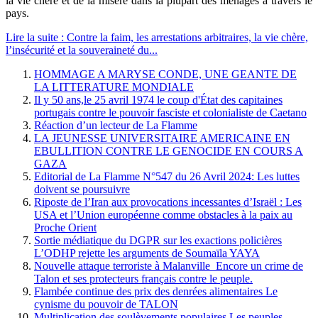
la vie chère et de la misère dans la plupart des ménages à travers le
pays.
Lire la suite : Contre la faim, les arrestations arbitraires, la vie chère,
l’insécurité et la souveraineté du...
HOMMAGE A MARYSE CONDE, UNE GEANTE DE
LA LITTERATURE MONDIALE
Il y 50 ans,le 25 avril 1974 le coup d'État des capitaines
portugais contre le pouvoir fasciste et colonialiste de Caetano
Réaction d’un lecteur de La Flamme
LA JEUNESSE UNIVERSITAIRE AMERICAINE EN
EBULLITION CONTRE LE GENOCIDE EN COURS A
GAZA
Editorial de La Flamme N°547 du 26 Avril 2024: Les luttes
doivent se poursuivre
Riposte de l’Iran aux provocations incessantes d’Israël : Les
USA et l’Union européenne comme obstacles à la paix au
Proche Orient
Sortie médiatique du DGPR sur les exactions policières
L’ODHP rejette les arguments de Soumaïla YAYA
Nouvelle attaque terroriste à Malanville Encore un crime de
Talon et ses protecteurs français contre le peuple.
Flambée continue des prix des denrées alimentaires Le
cynisme du pouvoir de TALON
Multiplication des soulèvements populaires Les peuples