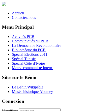
Accueil
Contactez nous
Menu Principal
Activités PCB
Communiqués du PCB
La Démocratie Révolutionnaire
Bibliothèque du PCB
Spécial Elections 2011
Spécial Tunisie
Spécial Côte-d'Ivoire
Mouv. communiste Intern.
Sites sur le Bénin
Le Bénin/Wikipédia
Musée historique Abomey
Connexion
Identifiant