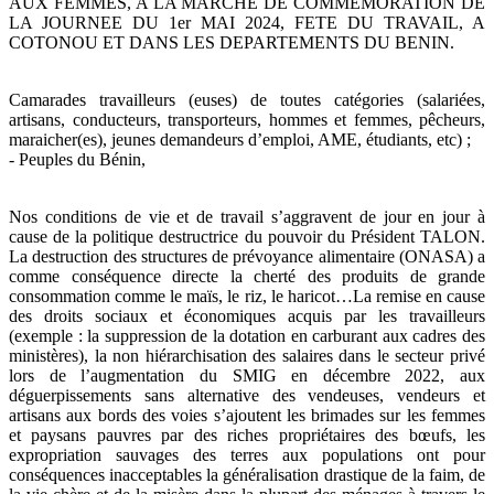
AUX FEMMES, A LA MARCHE DE COMMEMORATION DE
LA JOURNEE DU 1er MAI 2024, FETE DU TRAVAIL, A
COTONOU ET DANS LES DEPARTEMENTS DU BENIN.
Camarades travailleurs (euses) de toutes catégories (salariées,
artisans, conducteurs, transporteurs, hommes et femmes, pêcheurs,
maraicher(es), jeunes demandeurs d’emploi, AME, étudiants, etc) ;
- Peuples du Bénin,
Nos conditions de vie et de travail s’aggravent de jour en jour à
cause de la politique destructrice du pouvoir du Président TALON.
La destruction des structures de prévoyance alimentaire (ONASA) a
comme conséquence directe la cherté des produits de grande
consommation comme le maïs, le riz, le haricot…La remise en cause
des droits sociaux et économiques acquis par les travailleurs
(exemple : la suppression de la dotation en carburant aux cadres des
ministères), la non hiérarchisation des salaires dans le secteur privé
lors de l’augmentation du SMIG en décembre 2022, aux
déguerpissements sans alternative des vendeuses, vendeurs et
artisans aux bords des voies s’ajoutent les brimades sur les femmes
et paysans pauvres par des riches propriétaires des bœufs, les
expropriation sauvages des terres aux populations ont pour
conséquences inacceptables la généralisation drastique de la faim, de