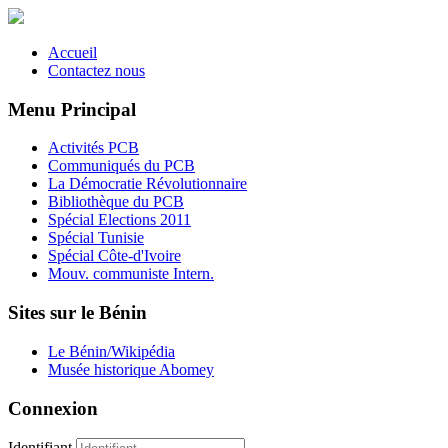
Accueil
Contactez nous
Menu Principal
Activités PCB
Communiqués du PCB
La Démocratie Révolutionnaire
Bibliothèque du PCB
Spécial Elections 2011
Spécial Tunisie
Spécial Côte-d'Ivoire
Mouv. communiste Intern.
Sites sur le Bénin
Le Bénin/Wikipédia
Musée historique Abomey
Connexion
Identifiant