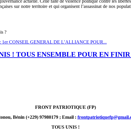
ouvernance actuelle. Celle faite de violence politique contre les libertés,
nçaises sur notre territoire et qui organisent l’assassinat de nos popula
is ?
 actuel? : 1er CONSEIL GENERAL DE L’ALLIANCE POUR...
TOUS UNIS ! TOUS ENSEMBLE POUR EN F
FRONT PATRIOTIQUE (FP)
onou, Bénin (+229) 97980179 ; Email :
frontpatriotiquefp@gmail
TOUS UNIS !