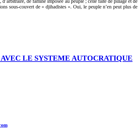
 d’arbitraire, de famine imposée au peuple ; celle faite de pillage et de
tions sous-couvert de « djihadistes ». Oui, le peuple n’en peut plus de
INIR AVEC LE SYSTEME AUTOCRATIQUE
.com