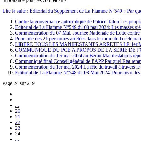
importance pour les combattants.
Lire la suite : Editorial du Supplément de La Flamme N°549 : Par qu
Contre la gouvernance autocratique de Patrice Talon Les peuple
Editorial de La Flamme N°549 du 08 mai 2024: Les masses s’éve
Commémoration du 07 Mai, Journée Nationale de Lutte co
Poursuite des 21 personnes arrêtées dans le cadre de la célébra
LIBERE TOUS LES MANIFESTANTS ARRETES LE 1er M
COMMUNIQUE DU PCB A PROPOS DE LA SERIE DE F
Commémoration du 1er mai 2024 au Bénin Manifestations réprimé
Communiqué final Conseil général de l’APP Par quel Etat rempla
Commémoration du 1er mai 2024 La fête du travail à travers l
Editorial de La Flamme N°548 du 03 Mai 2024: Poursuivre les com
Page 24 sur 219
...
20
21
22
23
24
...