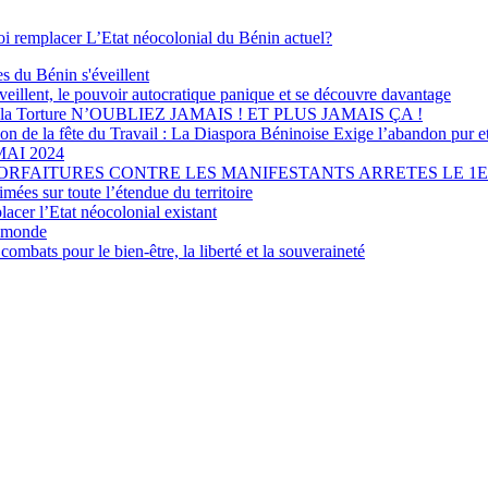
oi remplacer L’Etat néocolonial du Bénin actuel?
s du Bénin s'éveillent
illent, le pouvoir autocratique panique et se découvre davantage
ntre la Torture N’OUBLIEZ JAMAIS ! ET PLUS JAMAIS ÇA !
tion de la fête du Travail : La Diaspora Béninoise Exige l’abandon pur e
AI 2024
ORFAITURES CONTRE LES MANIFESTANTS ARRETES LE 1ER
es sur toute l’étendue du territoire
cer l’Etat néocolonial existant
e monde
bats pour le bien-être, la liberté et la souveraineté