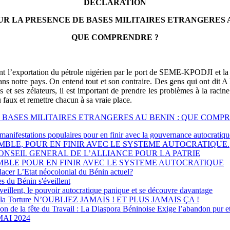
DECLARATION
UR LA PRESENCE DE BASES MILITAIRES ETRANGERES A
QUE COMPRENDRE ?
nt l’exportation du pétrole nigérien par le port de SEME-KPODJI et la 
ans notre pays. On entend tout et son contraire. Des gens qui ont dit A 
 et ses zélateurs, il est important de prendre les problèmes à la racin
faux et remettre chacun à sa vraie place.
E DE BASES MILITAIRES ETRANGERES AU BENIN : QUE COM
nifestations populaires pour en finir avec la gouvernance autocratiqu
S ENSEMBLE, POUR EN FINIR AVEC LE SYSTEME AUTOCRATIQUE.
? : 1er CONSEIL GENERAL DE L’ALLIANCE POUR LA PATRIE
US ENSEMBLE POUR EN FINIR AVEC LE SYSTEME AUTOCRATIQUE
cer L’Etat néocolonial du Bénin actuel?
s du Bénin s'éveillent
illent, le pouvoir autocratique panique et se découvre davantage
ntre la Torture N’OUBLIEZ JAMAIS ! ET PLUS JAMAIS ÇA !
tion de la fête du Travail : La Diaspora Béninoise Exige l’abandon pur e
AI 2024