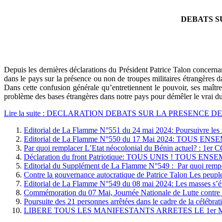
DEBATS S
Depuis les dernières déclarations du Président Patrice Talon concerna
dans le pays sur la présence ou non de troupes militaires étrangères d
Dans cette confusion générale qu’entretiennent le pouvoir, ses maîtres
problème des bases étrangères dans notre pays pour démêler le vrai du 
Lire la suite : DECLARATION DEBATS SUR LA PRESENC
Editorial de La Flamme N°551 du 24 mai 2024: Poursuivre les ma
Editorial de La Flamme N°550 du 17 Mai 2024: TOU
Par quoi remplacer L’Etat néocolonial du Bénin actuel
Déclaration du front Patriotique: TOUS UNIS ! TO
Editorial du Supplément de La Flamme N°549 : Par quoi rempla
Contre la gouvernance autocratique de Patrice Talon Les peuple
Editorial de La Flamme N°549 du 08 mai 2024: Les masses s’éve
Commémoration du 07 Mai, Journée Nationale de Lutte co
Poursuite des 21 personnes arrêtées dans le cadre de la célébra
LIBERE TOUS LES MANIFESTANTS ARRETES LE 1er M