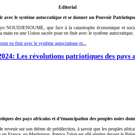
Editorial
ir avec le système autocratique et se donner un Pouvoir Patriotiq
oyo NOUDJENOUME, que face à la catastrophe économique et sociale act
 la main en une Union sacrée pour en finir avec le système autocratique.
our en finir avec le système autocratique et...
24: Les révolutions patriotiques des pays a
otiques des pays africains et d’émancipation des peuples noirs domi
de revenir sur son thème de prédilection, à savoir que les peuples afric
s en France, en Martinique, Patrice Talon est allé répéter devant le Présid