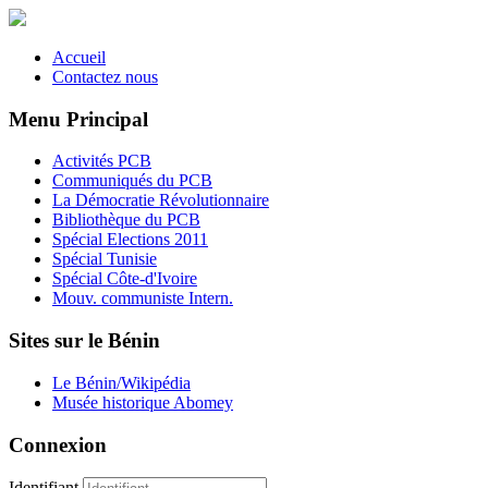
Accueil
Contactez nous
Menu Principal
Activités PCB
Communiqués du PCB
La Démocratie Révolutionnaire
Bibliothèque du PCB
Spécial Elections 2011
Spécial Tunisie
Spécial Côte-d'Ivoire
Mouv. communiste Intern.
Sites sur le Bénin
Le Bénin/Wikipédia
Musée historique Abomey
Connexion
Identifiant