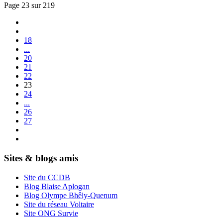
Page 23 sur 219
18
...
20
21
22
23
24
...
26
27
Sites & blogs amis
Site du CCDB
Blog Blaise Aplogan
Blog Olympe Bhêly-Quenum
Site du réseau Voltaire
Site ONG Survie