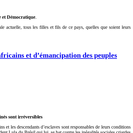
ue et Démocratique
.
uelle, tous les filles et fils de ce pays, quelles que soient leurs
fricains et d’émancipation des peuples
nés sont irréversibles
ains et les descendants d’esclaves sont responsables de leurs conditions
ent Lula du Brésil qui lui, se bat contre les inégalités sociales criardes