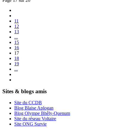
Page 17 sur 20
11
12
13
...
15
16
17
18
19
...
Sites & blogs amis
Site du CCDB
Blog Blaise Aplogan
Blog Olympe Bhêly-Quenum
Site du réseau Voltaire
Site ONG Survie