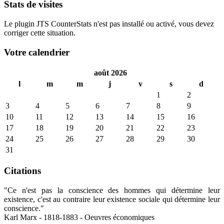
Stats de visites
Le plugin JTS CounterStats n'est pas installé ou activé, vous devez
corriger cette situation.
Votre calendrier
août 2026
l
m
m
j
v
s
d
1
2
3
4
5
6
7
8
9
10
11
12
13
14
15
16
17
18
19
20
21
22
23
24
25
26
27
28
29
30
31
Citations
"Ce n'est pas la conscience des hommes qui détermine leur
existence, c'est au contraire leur existence sociale qui détermine leur
conscience."
Karl Marx - 1818-1883 - Oeuvres économiques