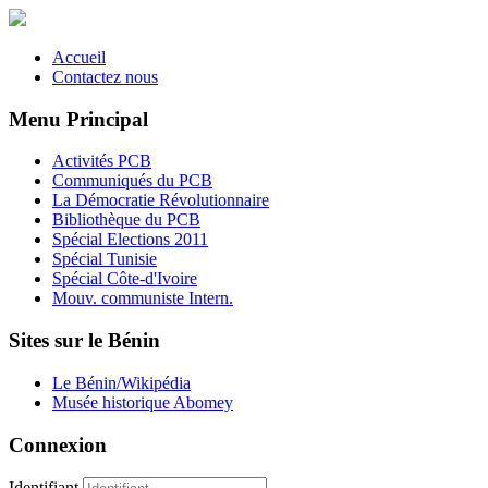
Accueil
Contactez nous
Menu Principal
Activités PCB
Communiqués du PCB
La Démocratie Révolutionnaire
Bibliothèque du PCB
Spécial Elections 2011
Spécial Tunisie
Spécial Côte-d'Ivoire
Mouv. communiste Intern.
Sites sur le Bénin
Le Bénin/Wikipédia
Musée historique Abomey
Connexion
Identifiant