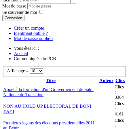
Mot de passe
Se souvenir de moi
Connexion
Créer un compte
Identifiant oublié ?
Mot de passe oublié ?
Vous êtes ici :
Accueil
Communiqués du PCB
Affichage #
Titre
Auteur
Clics
Clics
Appel à la formation d'un Gouvernement de Salut
:
National de Transition
3364
Clics
NON AU HOLD UP ELECTORAL DE BONI
:
YAYI
4161
Clics
Premières leçons des élections présidentielles 2011
:
au Bénin