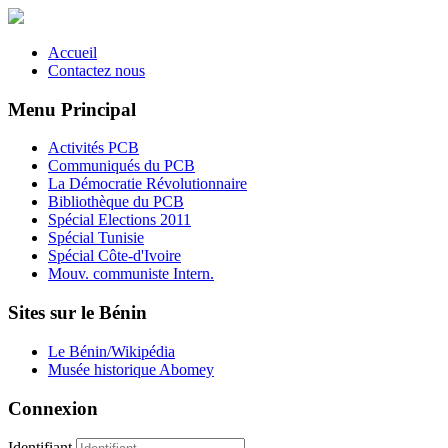
Accueil
Contactez nous
Menu Principal
Activités PCB
Communiqués du PCB
La Démocratie Révolutionnaire
Bibliothèque du PCB
Spécial Elections 2011
Spécial Tunisie
Spécial Côte-d'Ivoire
Mouv. communiste Intern.
Sites sur le Bénin
Le Bénin/Wikipédia
Musée historique Abomey
Connexion
Identifiant