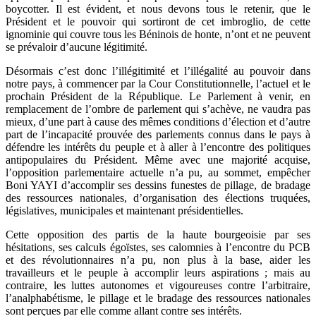
boycotter. Il est évident, et nous devons tous le retenir, que le
Président et le pouvoir qui sortiront de cet imbroglio, de cette
ignominie qui couvre tous les Béninois de honte, n’ont et ne peuvent
se prévaloir d’aucune légitimité.
Désormais c’est donc l’illégitimité et l’illégalité au pouvoir dans
notre pays, à commencer par la Cour Constitutionnelle, l’actuel et le
prochain Président de la République. Le Parlement à venir, en
remplacement de l’ombre de parlement qui s’achève, ne vaudra pas
mieux, d’une part à cause des mêmes conditions d’élection et d’autre
part de l’incapacité prouvée des parlements connus dans le pays à
défendre les intérêts du peuple et à aller à l’encontre des politiques
antipopulaires du Président. Même avec une majorité acquise,
l’opposition parlementaire actuelle n’a pu, au sommet, empêcher
Boni YAYI d’accomplir ses dessins funestes de pillage, de bradage
des ressources nationales, d’organisation des élections truquées,
législatives, municipales et maintenant présidentielles.
Cette opposition des partis de la haute bourgeoisie par ses
hésitations, ses calculs égoïstes, ses calomnies à l’encontre du PCB
et des révolutionnaires n’a pu, non plus à la base, aider les
travailleurs et le peuple à accomplir leurs aspirations ; mais au
contraire, les luttes autonomes et vigoureuses contre l’arbitraire,
l’analphabétisme, le pillage et le bradage des ressources nationales
sont perçues par elle comme allant contre ses intérêts.