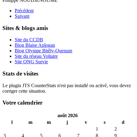
Philippe NOUDJENOUME
Précédent
Suivant
Sites & blogs amis
Site du CCDB
Blog Blaise Aplogan
Blog Olympe Bhêly-Quenum
Site du réseau Voltaire
Site ONG Survie
Stats de visites
Le plugin JTS CounterStats n'est pas installé ou activé, vous devez
corriger cette situation.
Votre calendrier
août 2026
l
m
m
j
v
s
d
1
2
3
4
5
6
7
8
9