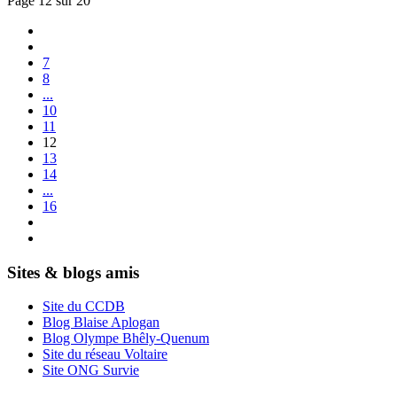
Page 12 sur 20
7
8
...
10
11
12
13
14
...
16
Sites & blogs amis
Site du CCDB
Blog Blaise Aplogan
Blog Olympe Bhêly-Quenum
Site du réseau Voltaire
Site ONG Survie