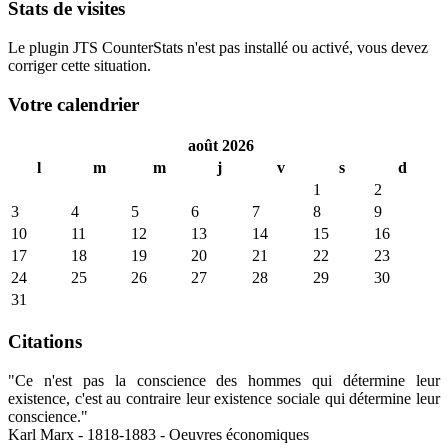
Stats de visites
Le plugin JTS CounterStats n'est pas installé ou activé, vous devez
corriger cette situation.
Votre calendrier
août 2026
l
m
m
j
v
s
d
1
2
3
4
5
6
7
8
9
10
11
12
13
14
15
16
17
18
19
20
21
22
23
24
25
26
27
28
29
30
31
Citations
"Ce n'est pas la conscience des hommes qui détermine leur
existence, c'est au contraire leur existence sociale qui détermine leur
conscience."
Karl Marx - 1818-1883 - Oeuvres économiques