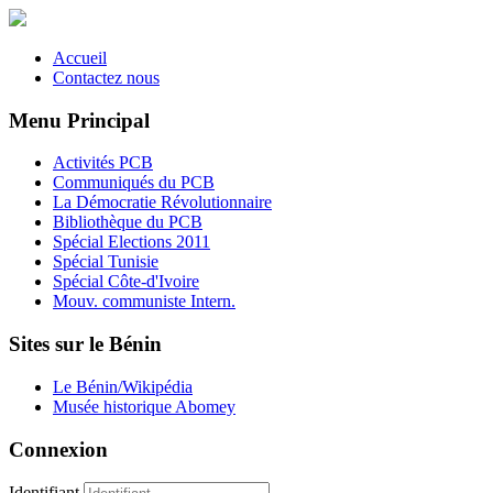
Accueil
Contactez nous
Menu Principal
Activités PCB
Communiqués du PCB
La Démocratie Révolutionnaire
Bibliothèque du PCB
Spécial Elections 2011
Spécial Tunisie
Spécial Côte-d'Ivoire
Mouv. communiste Intern.
Sites sur le Bénin
Le Bénin/Wikipédia
Musée historique Abomey
Connexion
Identifiant