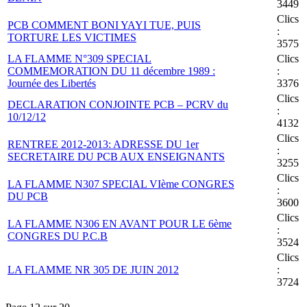
3449
Clics
PCB COMMENT BONI YAYI TUE, PUIS
:
TORTURE LES VICTIMES
3575
LA FLAMME N°309 SPECIAL
Clics
COMMEMORATION DU 11 décembre 1989 :
:
Journée des Libertés
3376
Clics
DECLARATION CONJOINTE PCB – PCRV du
:
10/12/12
4132
Clics
RENTREE 2012-2013: ADRESSE DU 1er
:
SECRETAIRE DU PCB AUX ENSEIGNANTS
3255
Clics
LA FLAMME N307 SPECIAL VIème CONGRES
:
DU PCB
3600
Clics
LA FLAMME N306 EN AVANT POUR LE 6ème
:
CONGRES DU P.C.B
3524
Clics
LA FLAMME NR 305 DE JUIN 2012
:
3724