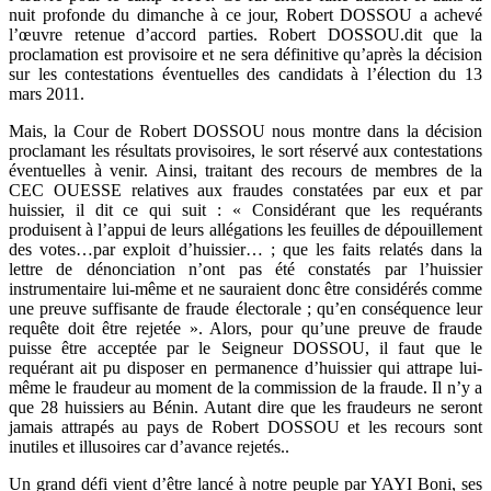
nuit profonde du dimanche à ce jour, Robert DOSSOU a achevé
l’œuvre retenue d’accord parties. Robert DOSSOU.dit que la
proclamation est provisoire et ne sera définitive qu’après la décision
sur les contestations éventuelles des candidats à l’élection du 13
mars 2011.
Mais, la Cour de Robert DOSSOU nous montre dans la décision
proclamant les résultats provisoires, le sort réservé aux contestations
éventuelles à venir. Ainsi, traitant des recours de membres de la
CEC OUESSE relatives aux fraudes constatées par eux et par
huissier, il dit ce qui suit : « Considérant que les requérants
produisent à l’appui de leurs allégations les feuilles de dépouillement
des votes…par exploit d’huissier… ; que les faits relatés dans la
lettre de dénonciation n’ont pas été constatés par l’huissier
instrumentaire lui-même et ne sauraient donc être considérés comme
une preuve suffisante de fraude électorale ; qu’en conséquence leur
requête doit être rejetée ». Alors, pour qu’une preuve de fraude
puisse être acceptée par le Seigneur DOSSOU, il faut que le
requérant ait pu disposer en permanence d’huissier qui attrape lui-
même le fraudeur au moment de la commission de la fraude. Il n’y a
que 28 huissiers au Bénin. Autant dire que les fraudeurs ne seront
jamais attrapés au pays de Robert DOSSOU et les recours sont
inutiles et illusoires car d’avance rejetés..
Un grand défi vient d’être lancé à notre peuple par YAYI Boni, ses