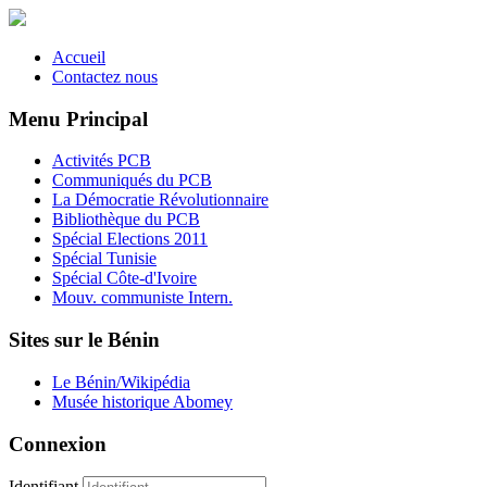
Accueil
Contactez nous
Menu Principal
Activités PCB
Communiqués du PCB
La Démocratie Révolutionnaire
Bibliothèque du PCB
Spécial Elections 2011
Spécial Tunisie
Spécial Côte-d'Ivoire
Mouv. communiste Intern.
Sites sur le Bénin
Le Bénin/Wikipédia
Musée historique Abomey
Connexion
Identifiant