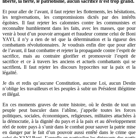
liberté, la fierté, le patriotisme, aucun sacrifice n’est trop grand.
Et pour aller de l’avant, il faut rejeter les flottements, les hésitations,
les tergiversations, les compromissions dictés par des intérêts
égoïstes. Il faut rejeter les calomnies contre les communistes et
reconnaître humblement dans les faits, avec les masses, que pour
venir à bout d’un pouvoir arrogant et fraudeur comme celui de Boni
YAYI, il n’y a rien de tel que la détermination et la rigueur des
combattants révolutionnaires. Je voudrais enfin dire que pour aller
de l’avant, il faut combattre et rejeter la propagande contre l’esprit de
sacrifice, mais au contraire glorifier et promouvoir l’esprit de
sacrifice et ce à travers les anciens et actuels combattants qui se
sacrifient
.
Il faut rejeter les discours hypocrites sur la paix et la
légalité.
Je dis et redis qu’aucune Constitution, aucune Loi, aucun Destin
n’oblige les travailleurs et les peuples à subir un Président illégitime
et illégal.
En ces moments graves de notre histoire, où le destin de tout un
peuple peut basculer dans l’abîme, j’appelle toutes les forces
politiques, sociales, économiques, religieuses, militaires attachées à
la démocratie, à la dignité du pays et à la paix et au développement
réel de notre pays à s’unir dans le combat pour sauver la patrie mise
en danger par le fait d’un pouvoir aussi entêté dans le crime que
celui de YAYI Boni. J’appelle en particulier les dirigeants des partis