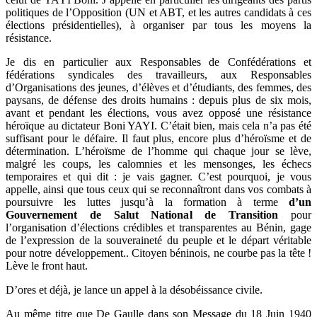
politiques de l’Opposition (UN et ABT, et les autres candidats à ces
élections présidentielles), à organiser par tous les moyens la
résistance.
Je dis en particulier aux Responsables de Confédérations et
fédérations syndicales des travailleurs, aux Responsables
d’Organisations des jeunes, d’élèves et d’étudiants, des femmes, des
paysans, de défense des droits humains : depuis plus de six mois,
avant et pendant les élections, vous avez opposé une résistance
héroïque au dictateur Boni YAYI. C’était bien, mais cela n’a pas été
suffisant pour le défaire. Il faut plus, encore plus d’héroïsme et de
détermination. L’héroïsme de l’homme qui chaque jour se lève,
malgré les coups, les calomnies et les mensonges, les échecs
temporaires et qui dit : je vais gagner. C’est pourquoi, je vous
appelle, ainsi que tous ceux qui se reconnaîtront dans vos combats à
poursuivre les luttes jusqu’à la formation à terme
d’un
Gouvernement de Salut National de Transition
pour
l’organisation d’élections crédibles et transparentes au Bénin, gage
de l’expression de la souveraineté du peuple et le départ véritable
pour notre développement.. Citoyen béninois, ne courbe pas la tête !
Lève le front haut.
D’ores et déjà, je lance un appel à la désobéissance civile.
Au même titre que De Gaulle dans son Message du 18 Juin 1940