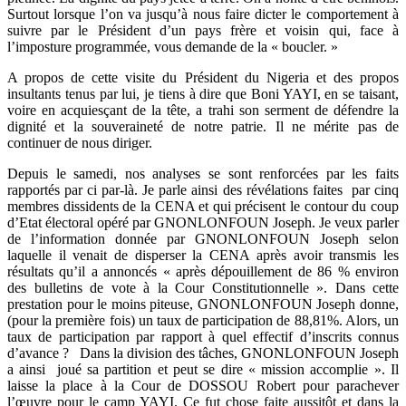
Surtout lorsque l’on va jusqu’à nous faire dicter le comportement à
suivre par le Président d’un pays frère et voisin qui, face à
l’imposture programmée, vous demande de la « boucler. »
A propos de cette visite du Président du Nigeria et des propos
insultants tenus par lui, je tiens à dire que Boni YAYI, en se taisant,
voire en acquiesçant de la tête, a trahi son serment de défendre la
dignité et la souveraineté de notre patrie. Il ne mérite pas de
continuer de nous diriger.
Depuis le samedi, nos analyses se sont renforcées par les faits
rapportés par ci par-là. Je parle ainsi des révélations faites par cinq
membres dissidents de la CENA et qui précisent le contour du coup
d’Etat électoral opéré par GNONLONFOUN Joseph. Je veux parler
de l’information donnée par GNONLONFOUN Joseph selon
laquelle il venait de disperser la CENA après avoir transmis les
résultats qu’il a annoncés « après dépouillement de 86 % environ
des bulletins de vote à la Cour Constitutionnelle ». Dans cette
prestation pour le moins piteuse, GNONLONFOUN Joseph donne,
(pour la première fois) un taux de participation de 88,81%. Alors, un
taux de participation par rapport à quel effectif d’inscrits connus
d’avance ? Dans la division des tâches, GNONLONFOUN Joseph
a ainsi joué sa partition et peut se dire « mission accomplie ». Il
laisse la place à la Cour de DOSSOU Robert pour parachever
l’œuvre pour le camp YAYI. Ce fut chose faite aussitôt et dans la