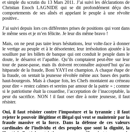
et simple du scrutin du 13 Mars 2011. J’ai suivi les déclarations de
Christian Enoch LAGNIDE qui se dit profondément déçu des
comportements de ses aînés et appelant le peuple à une révolte
positive..
J’ai suivi depuis lors ces différentes prises de positions qui vont dans
le même sens et je m’en félicite. Je leur dis même bravo !
Mais, on ne peut pas taire leurs hésitations, leur volte-face à donner
le vertige au peuple et à le désorienter, leur irrésolution ajoutée à la
souillure par les billets de banque qui ont conduit le peuple dans le
doute, le désarroi et l’apathie. Qu’ils comptaient peut-être sur leur
tour de passe-passe, mais ils doivent reconnaître aujourd’hui qu’au
hitparade de la fraude, Boni YAYI est champion. A chaque étape de
la fraude, on sentait la jeunesse révoltée même aux bases des partis
haut-bourgeois. Mais à chaque fois, les Chefs montaient au créneau
pour dire « restez calmes et sereins par amour de la patrie » ; comme
si le patriotisme était la couardise, l’acceptation de l’inacceptable, la
peur du sacrifice. NON ! il faut oser dire à notre jeunesse, il faut
résister.
Oui, il faut résister contre l’imposture et la tyrannie ; il faut
rejeter le pouvoir illégitime et illégal qui veut se maintenir par la
fraude massive et la force. Dans la défense de ces valeurs
cardinales de l’individu et des peuples que sont la dignité, la