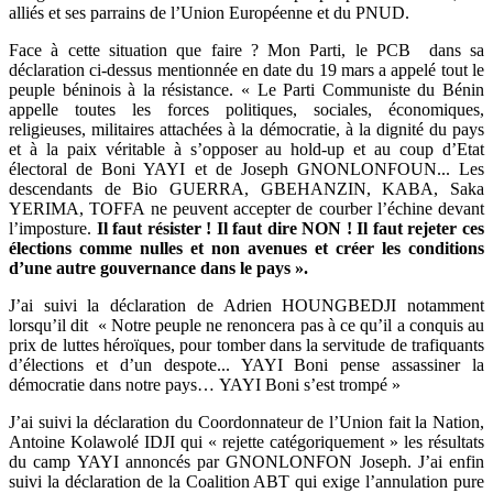
alliés et ses parrains de l’Union Européenne et du PNUD.
Face à cette situation que faire ? Mon Parti, le PCB dans sa
déclaration ci-dessus mentionnée en date du 19 mars a appelé tout le
peuple béninois à la résistance. « Le Parti Communiste du Bénin
appelle toutes les forces politiques, sociales, économiques,
religieuses, militaires attachées à la démocratie, à la dignité du pays
et à la paix véritable à s’opposer au hold-up et au coup d’Etat
électoral de Boni YAYI et de Joseph GNONLONFOUN... Les
descendants de Bio GUERRA, GBEHANZIN, KABA, Saka
YERIMA, TOFFA ne peuvent accepter de courber l’échine devant
l’imposture.
Il faut résister ! Il faut dire NON ! Il faut rejeter ces
élections comme nulles et non avenues et créer les conditions
d’une autre gouvernance dans le pays ».
J’ai suivi la déclaration de Adrien HOUNGBEDJI notamment
lorsqu’il dit « Notre peuple ne renoncera pas à ce qu’il a conquis au
prix de luttes héroïques, pour tomber dans la servitude de trafiquants
d’élections et d’un despote... YAYI Boni pense assassiner la
démocratie dans notre pays… YAYI Boni s’est trompé »
J’ai suivi la déclaration du Coordonnateur de l’Union fait la Nation,
Antoine Kolawolé IDJI qui « rejette catégoriquement » les résultats
du camp YAYI annoncés par GNONLONFON Joseph. J’ai enfin
suivi la déclaration de la Coalition ABT qui exige l’annulation pure