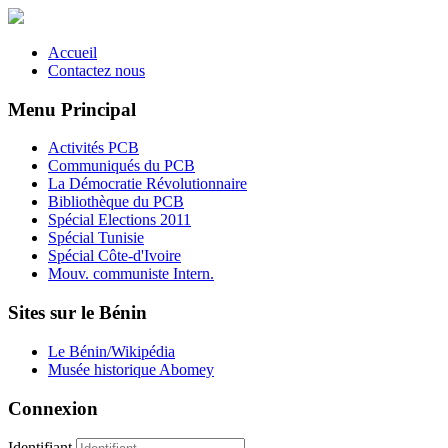
Accueil
Contactez nous
Menu Principal
Activités PCB
Communiqués du PCB
La Démocratie Révolutionnaire
Bibliothèque du PCB
Spécial Elections 2011
Spécial Tunisie
Spécial Côte-d'Ivoire
Mouv. communiste Intern.
Sites sur le Bénin
Le Bénin/Wikipédia
Musée historique Abomey
Connexion
Identifiant