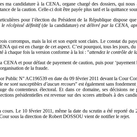
ures ma candidature à la CENA, organe chargé des dossiers, qui nous a 
tance de la caution. Celle-ci doit être payée plus tard et la quittance 
articulières pour l’élection du Président de la République dispose que 
le récépissé définitif
(de la candidature)
est délivré par la CENA, apr
rgeois corrompus, mais la loi et son esprit sont clairs. Le constat du pay
a CENA qui est en charge de cet aspect. C’est pourquoi, tous les jours,
à chaque fois la version conforme à la loi : "
attendez le contrôle de l
 la CENA et pour défaut de payement de caution, puis pour ‘payement h
rganisation de la fraude.
or Public N° AC196539 en date du 09 février 2011 devant la Cour Consti
le ne sont susceptibles d’aucun recours
" est également sans fondement 
 juge du contentieux électoral. Et dans ce domaine, ses décisions ne
lections présidentielles est revenue sur des scores attribués à des can
en cours. Le 10 février 2011, même la date du scrutin a été reporté du
 Cour sous la direction de Robert DOSSOU vient de notifier le rejet.