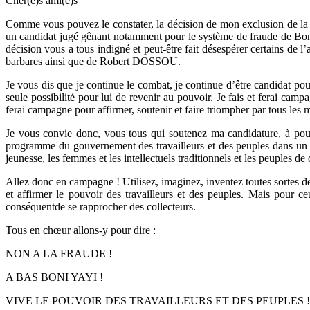
Cher(e)s ami(e)s
Comme vous pouvez le constater, la décision de mon exclusion de la lis
un candidat jugé gênant notamment pour le système de fraude de Boni 
décision vous a tous indigné et peut-être fait désespérer certains de 
barbares ainsi que de Robert DOSSOU.
Je vous dis que je continue le combat, je continue d’être candidat po
seule possibilité pour lui de revenir au pouvoir. Je fais et ferai camp
ferai campagne pour affirmer, soutenir et faire triompher par tous les 
Je vous convie donc, vous tous qui soutenez ma candidature, à po
programme du gouvernement des travailleurs et des peuples dans un d
jeunesse, les femmes et les intellectuels traditionnels et les peuples de
Allez donc en campagne ! Utilisez, imaginez, inventez toutes sortes de
et affirmer le pouvoir des travailleurs et des peuples. Mais pour ce
conséquentde se rapprocher des collecteurs.
Tous en chœur allons-y pour dire :
NON A LA FRAUDE !
A BAS BONI YAYI !
VIVE LE POUVOIR DES TRAVAILLEURS ET DES PEUPLES !