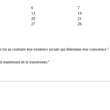
6
7
13
14
20
21
27
28
'est au contraire leur existence sociale qui détermine leur conscience."
git maintenant de le transformer."