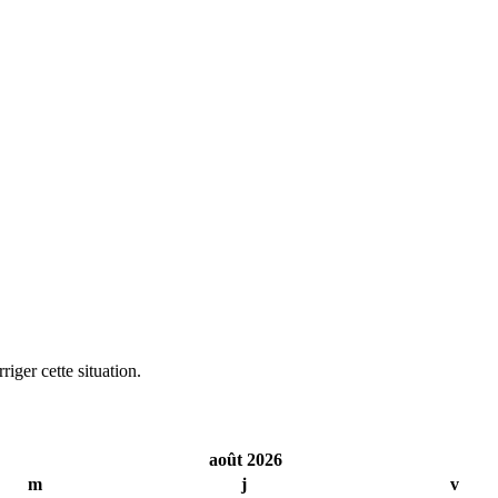
iger cette situation.
août 2026
m
j
v