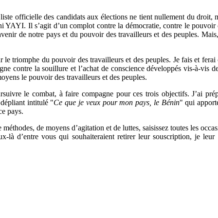
te officielle des candidats aux élections ne tient nullement du droit, ma
YAYI. Il s’agit d’un complot contre la démocratie, contre le pouvoir 
l’avenir de notre pays et du pouvoir des travailleurs et des peuples. Ma
ur le triomphe du pouvoir des travailleurs et des peuples. Je fais et 
agne contre la souillure et l’achat de conscience développés vis-à-vis d
moyens le pouvoir des travailleurs et des peuples.
ursuivre le combat, à faire compagne pour ces trois objectifs. J’ai
épliant intitulé "
Ce que je veux pour mon pays, le Bénin
" qui apport
 ce pays.
 méthodes, de moyens d’agitation et de luttes, saisissez toutes les occa
ux-là d’entre vous qui souhaiteraient retirer leur souscription, je leu