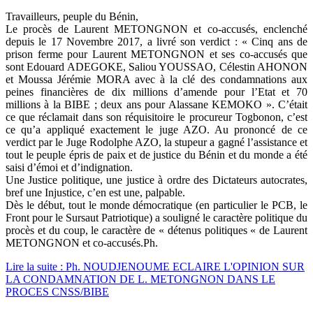
Travailleurs, peuple du Bénin,
Le procès de Laurent METONGNON et co-accusés, enclenché
depuis le 17 Novembre 2017, a livré son verdict : « Cinq ans de
prison ferme pour Laurent METONGNON et ses co-accusés que
sont Edouard ADEGOKE, Saliou YOUSSAO, Célestin AHONON
et Moussa Jérémie MORA avec à la clé des condamnations aux
peines financières de dix millions d’amende pour l’Etat et 70
millions à la BIBE ; deux ans pour Alassane KEMOKO ». C’était
ce que réclamait dans son réquisitoire le procureur Togbonon, c’est
ce qu’a appliqué exactement le juge AZO. Au prononcé de ce
verdict par le Juge Rodolphe AZO, la stupeur a gagné l’assistance et
tout le peuple épris de paix et de justice du Bénin et du monde a été
saisi d’émoi et d’indignation.
Une Justice politique, une justice à ordre des Dictateurs autocrates,
bref une Injustice, c’en est une, palpable.
Dès le début, tout le monde démocratique (en particulier le PCB, le
Front pour le Sursaut Patriotique) a souligné le caractère politique du
procès et du coup, le caractère de « détenus politiques « de Laurent
METONGNON et co-accusés.Ph.
Lire la suite : Ph. NOUDJENOUME ECLAIRE L'OPINION SUR
LA CONDAMNATION DE L. METONGNON DANS LE
PROCES CNSS/BIBE