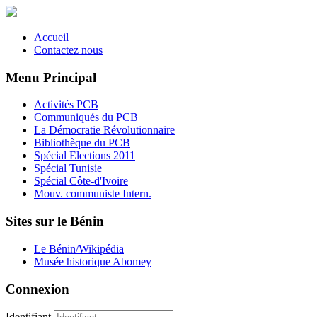
Accueil
Contactez nous
Menu Principal
Activités PCB
Communiqués du PCB
La Démocratie Révolutionnaire
Bibliothèque du PCB
Spécial Elections 2011
Spécial Tunisie
Spécial Côte-d'Ivoire
Mouv. communiste Intern.
Sites sur le Bénin
Le Bénin/Wikipédia
Musée historique Abomey
Connexion
Identifiant