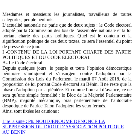
Mesdames et messieurs les journalistes, travailleurs de toutes
catégories, peuple béninois.
L’actualité nationale ne parle que de deux sujets : le Code électoral
adopté par la Commission des lois de l’assemblée nationale et la loi
portant charte des partis politiques. Quel est le contenu et la
signification politique de ces deux textes, ce sera l’essentiel du point
de presse de ce jour.
I -CONTENU DE LA LOI PORTANT CHARTE DES PARTIS
POLITIQUES ET DU CODE ELECTORAL
A- Le Code électoral
Depuis quelques jours, le peuple et toute l’opinion démocratique
béninoise s’indignent et s’insurgent contre l’adoption par la
Commission des Lois du Parlement, le mardi 07 Août 2018, de la
proposition de loi portant Code électoral au Bénin. Il ne reste que la
phase d’adoption par la plénière. Et comme l’on sait d’avance, ce ne
sera qu’une simple formalité : le Bloc de la Majorité Parlementaire
(BMP), majorité mécanique, bras parlementaire de l’autocratie
despotique de Patrice Talon l’adoptera les yeux fermés.
Ainsi sont fixées les cautions :
Lire la suite : Ph. NOUDJENOUME DENONCE LA
SUPPRESSION DU DROIT D’ASSOCIATION POLITIQUE
AU BENIN