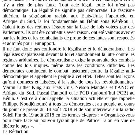
n’y a rien de plus faux. Tout acte légal, toute loi n’est pas
démocratique. La légalité ne signifie pas démocratie. Le fascisme
hitlérien, la ségrégation raciale aux Etats-Unis, l’apartheid en
Afrique du Sud, la loi fondamentale au Bénin sous Kérékou 1,
étaient tous des régimes légaux sur la base de lois votées par des
Parlements. Ils ont été combattus avec raison, ont été vaincus avec et
par les luttes et les combattants de proue de ces luttes sont respectés
et admirés pour leur apport.
Il ne faut donc pas confondre le légalisme et le démocratisme. Les
légalistes s’aplatissent devant la loi et abandonnent la lutte contre les
régimes arbitraires. Le démocratisme exige la poursuite des combats
contre les lois iniques, même dans les conditions difficiles. Les
démocrates continuent le combat justement contre la légalité anti-
démocratique et appellent le peuple à cet effet. Telles sont les leçons
qu’ont données et laissées, à la suite de tous les révolutionnaires,
Martin Luther King aux Etats-Unis, Nelson Mandela et l’ANC en
Afrique du Sud, Pascal Fantodji et le PCD (aujourd’hui PCB) au
Bénin. C’est ce à quoi appelle la situation actuelle et que rappelle
Philippe Noudjènoumè à tous les démocrates et au peuple au cours
du point de presse du 14 août 2018 et de son interview sur la radio
Soleil Fm du 19 août 2018 en les termes ci-après : « Organisez-vous
pour faire face au pouvoir tyrannique de Patrice Talon en vue de
libérer le pays ».
La Rédaction