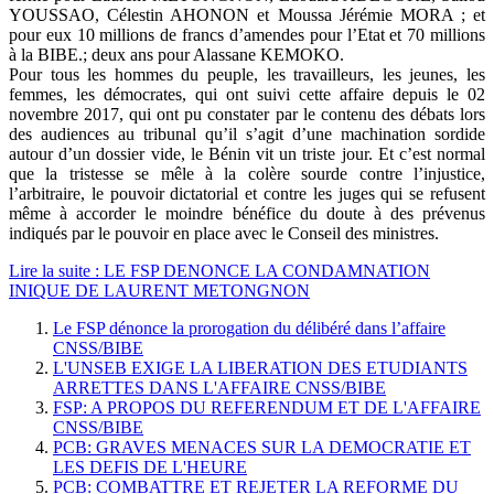
YOUSSAO, Célestin AHONON et Moussa Jérémie MORA ; et
pour eux 10 millions de francs d’amendes pour l’Etat et 70 millions
à la BIBE.; deux ans pour Alassane KEMOKO.
Pour tous les hommes du peuple, les travailleurs, les jeunes, les
femmes, les démocrates, qui ont suivi cette affaire depuis le 02
novembre 2017, qui ont pu constater par le contenu des débats lors
des audiences au tribunal qu’il s’agit d’une machination sordide
autour d’un dossier vide, le Bénin vit un triste jour. Et c’est normal
que la tristesse se mêle à la colère sourde contre l’injustice,
l’arbitraire, le pouvoir dictatorial et contre les juges qui se refusent
même à accorder le moindre bénéfice du doute à des prévenus
indiqués par le pouvoir en place avec le Conseil des ministres.
Lire la suite : LE FSP DENONCE LA CONDAMNATION
INIQUE DE LAURENT METONGNON
Le FSP dénonce la prorogation du délibéré dans l’affaire
CNSS/BIBE
L'UNSEB EXIGE LA LIBERATION DES ETUDIANTS
ARRETTES DANS L'AFFAIRE CNSS/BIBE
FSP: A PROPOS DU REFERENDUM ET DE L'AFFAIRE
CNSS/BIBE
PCB: GRAVES MENACES SUR LA DEMOCRATIE ET
LES DEFIS DE L'HEURE
PCB: COMBATTRE ET REJETER LA REFORME DU