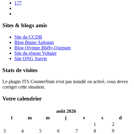
177
Sites & blogs amis
Site du CCDB
Blog Blaise Aplogan
Blog Olympe Bhêly-Quenum
Site du réseau Voltaire
Site ONG Survie
Stats de visites
Le plugin JTS CounterStats n'est pas installé ou activé, vous devez
corriger cette situation.
Votre calendrier
août 2026
l
m
m
j
v
s
d
1
2
3
4
5
6
7
8
9