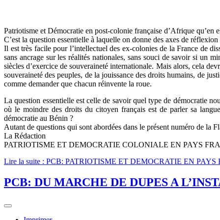
Patriotisme et Démocratie en post-colonie française d’Afrique qu’en es
C’est la question essentielle à laquelle on donne des axes de réflexio
Il est très facile pour l’intellectuel des ex-colonies de la France de d
sans ancrage sur les réalités nationales, sans souci de savoir si un 
siècles d’exercice de souveraineté internationale. Mais alors, cela dev
souveraineté des peuples, de la jouissance des droits humains, de justi
comme demander que chacun réinvente la roue.
La question essentielle est celle de savoir quel type de démocratie 
où le moindre des droits du citoyen français est de parler sa langu
démocratie au Bénin ?
Autant de questions qui sont abordées dans le présent numéro de la 
La Rédaction
PATRIOTISME ET DEMOCRATIE COLONIALE EN PAYS FR
Lire la suite : PCB: PATRIOTISME ET DEMOCRATIE EN P
PCB: DU MARCHE DE DUPES A L’IN
Imprimer