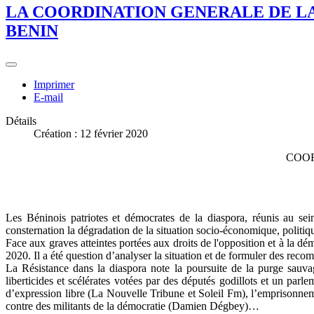
LA COORDINATION GENERALE DE LA
BENIN
Imprimer
E-mail
Détails
Création : 12 février 2020
COOR
Les Béninois patriotes et démocrates de la diaspora, réunis au sei
consternation la dégradation de la situation socio-économique, politiqu
Face aux graves atteintes portées aux droits de l'opposition et à la dé
2020. Il a été question d’analyser la situation et de formuler des rec
La Résistance dans la diaspora note la poursuite de la purge sauvag
liberticides et scélérates votées par des députés godillots et un parl
d’expression libre (La Nouvelle Tribune et Soleil Fm), l’emprisonnem
contre des militants de la démocratie (Damien Dégbey)…