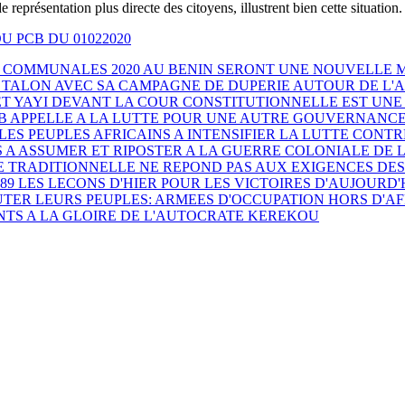
e représentation plus directe des citoyens, illustrent bien cette situation.
DU PCB DU 01022020
S COMMUNALES 2020 AU BENIN SERONT UNE NOUVELLE
DE TALON AVEC SA CAMPAGNE DE DUPERIE AUTOUR DE L'
ET YAYI DEVANT LA COUR CONSTITUTIONNELLE EST UN
PCB APPELLE A LA LUTTE POUR UNE AUTRE GOUVERNANC
ES PEUPLES AFRICAINS A INTENSIFIER LA LUTTE CONTR
 A ASSUMER ET RIPOSTER A LA GUERRE COLONIALE DE 
 TRADITIONNELLE NE REPOND PAS AUX EXIGENCES DES
9 LES LECONS D'HIER POUR LES VICTOIRES D'AUJOURD'
OUTER LEURS PEUPLES: ARMEES D'OCCUPATION HORS D'A
NTS A LA GLOIRE DE L'AUTOCRATE KEREKOU