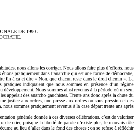
NALE DE 1990 :
OCRATIE.
itudes, nous allons les corriger. Nous allons faire plus d’efforts, nous
us étions pratiquement dans l’anarchie qui est une forme de démocratie,
tre fin à ça et dire « Non, que chacun reste dans le droit chemin ». La
les pratiques indiquaient que nous sommes en présence d’un régime
ure du développement. Nous sommes ainsi revenus à la période où un seul
les appelait des anarcho-gauchistes. Trente ans donc après la chute du
e justice aux ordres, une presse aux ordres ou sous pression et des
on, nous sommes pratiquement revenus à la case départ trente ans après
entation générale donnée à ces diverses célébrations, c’est de valoriser
e crier, puisque la liberté de parole n’existe plus, le mauvais rôle
écume au lieu d’aller dans le fond des choses ; on se refuse à réfléchir