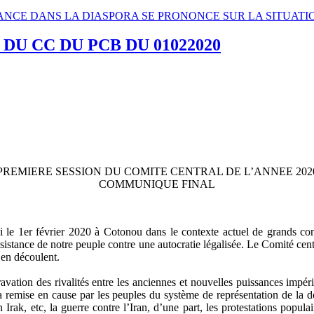
ISTANCE DANS LA DIASPORA SE PRONONCE SUR LA SITUAT
U CC DU PCB DU 01022020
PREMIERE SESSION DU COMITE CENTRAL DE L’ANNEE 202
COMMUNIQUE FINAL
e 1er février 2020 à Cotonou dans le contexte actuel de grands confl
ésistance de notre peuple contre une autocratie légalisée. Le Comité centr
i en découlent.
ggravation des rivalités entre les anciennes et nouvelles puissances impé
la remise en cause par les peuples du système de représentation de la d
 Irak, etc, la guerre contre l’Iran, d’une part, les protestations popula