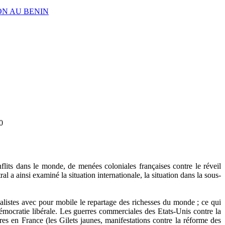
ION AU BENIN
0
its dans le monde, de menées coloniales françaises contre le réveil
al a ainsi examiné la situation internationale, la situation dans la sous-
rialistes avec pour mobile le repartage des richesses du monde ; ce qui
émocratie libérale. Les guerres commerciales des Etats-Unis contre la
ires en France (les Gilets jaunes, manifestations contre la réforme des