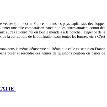
s que vécues (ou lues) en France ou dans les pays capitalistes développés
s tenter une telle comparaison parce que les autres auraient connu des
é aux autres aujourd’hui où tout le monde a à la bouche l’exigence de la
, de la corruption, de la domination sous toutes les formes, etc ? C’est
 Avons-nous la même démocratie au Bénin que celle existante en France
 Sans poser et résoudre ces genres de questions peut-on on parler de
ATIE.