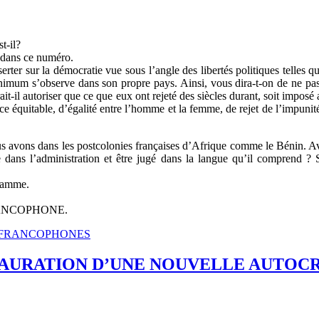
t-il?
n dans ce numéro.
isserter sur la démocratie vue sous l’angle des libertés politiques telle
minimum s’observe dans son propre pays. Ainsi, vous dira-t-on de ne pa
rait-il autoriser que ce que eux ont rejeté des siècles durant, soit impos
ce équitable, d’égalité entre l’homme et la femme, de rejet de l’impunité
nous avons dans les postcolonies françaises d’Afrique comme le Bénin.
e dans l’administration et être jugé dans la langue qu’il comprend ?
Flamme.
ANCOPHONE.
AYS FRANCOPHONES
STAURATION D’UNE NOUVELLE AUTOCR