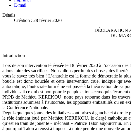
E-mail
Détails
Création : 28 février 2020
DÉCLARATION A
DU MARC
Introduction
Lors de son intervention télévisée le 18 février 2020 à l’occasion des 
allons faire des sacrifices. Nous allons perdre des choses, des libert
vous le savez très bien ! L’anarchie est la forme de démocratie la plu
boucle est donc bouclée et cette intervention crue, indique qu’a
autocratique, l’autocrate lui-même est passé à la théorisation de sa p
individu sait ce qui est bon pour le peuple et tous ceux qui s’écarte
PRPB de Mathieu KEREKOU, notre pays retourne dans les travers du p
institutions soumises à l’autocrate, les opposants embastillés ou en 
la Conférence Nationale.
Depuis quelques jours, des initiatives sont prises à gauche et à droite
le rôle éminent joué par Mathieu KEREKOU, le clergé catholique avec
qu’est en train de jouer le « méchant » Patrice Talon aujourd’hui. En d
à pourquoi Talon a réussi à imposer à notre peuple une nouvelle autocr