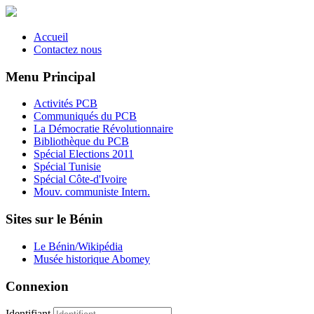
Accueil
Contactez nous
Menu Principal
Activités PCB
Communiqués du PCB
La Démocratie Révolutionnaire
Bibliothèque du PCB
Spécial Elections 2011
Spécial Tunisie
Spécial Côte-d'Ivoire
Mouv. communiste Intern.
Sites sur le Bénin
Le Bénin/Wikipédia
Musée historique Abomey
Connexion
Identifiant