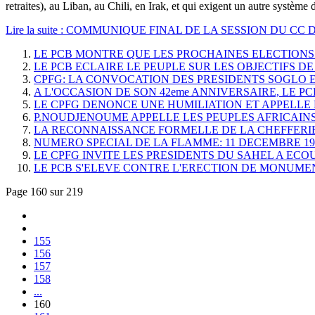
retraites), au Liban, au Chili, en Irak, et qui exigent un autre système d
Lire la suite : COMMUNIQUE FINAL DE LA SESSION DU CC 
LE PCB MONTRE QUE LES PROCHAINES ELECTION
LE PCB ECLAIRE LE PEUPLE SUR LES OBJECTIFS 
CPFG: LA CONVOCATION DES PRESIDENTS SOGLO 
A L'OCCASION DE SON 42eme ANNIVERSAIRE, LE 
LE CPFG DENONCE UNE HUMILIATION ET APPELLE L
P.NOUDJENOUME APPELLE LES PEUPLES AFRICAINS
LA RECONNAISSANCE FORMELLE DE LA CHEFFERIE
NUMERO SPECIAL DE LA FLAMME: 11 DECEMBRE 198
LE CPFG INVITE LES PRESIDENTS DU SAHEL A EC
LE PCB S'ELEVE CONTRE L'ERECTION DE MONUME
Page 160 sur 219
155
156
157
158
...
160