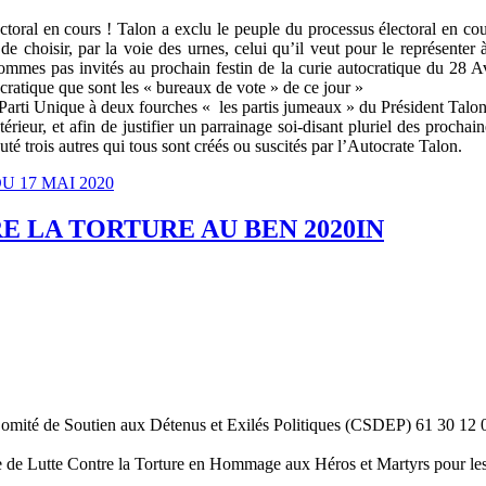
toral en cours ! Talon a exclu le peuple du processus électoral en cour
i de choisir, par la voie des urnes, celui qu’il veut pour le représente
ommes pas invités au prochain festin de la curie autocratique du 28 Av
ocratique que sont les « bureaux de vote » de ce jour »
le Parti Unique à deux fourches « les partis jumeaux » du Président Talon 
érieur, et afin de justifier un parrainage soi-disant pluriel des prochain
té trois autres qui tous sont créés ou suscités par l’Autocrate Talon.
DU 17 MAI 2020
 LA TORTURE AU BEN 2020IN
omité de Soutien aux Détenus et Exilés Politiques (CSDEP) 61 30 12 
 de Lutte Contre la Torture en Hommage aux Héros et Martyrs pour les