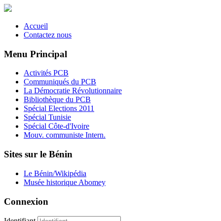
Accueil
Contactez nous
Menu Principal
Activités PCB
Communiqués du PCB
La Démocratie Révolutionnaire
Bibliothèque du PCB
Spécial Elections 2011
Spécial Tunisie
Spécial Côte-d'Ivoire
Mouv. communiste Intern.
Sites sur le Bénin
Le Bénin/Wikipédia
Musée historique Abomey
Connexion
Identifiant