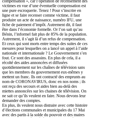
compensation », car l’opération de recensement des
victimes en vue d’une éventuelle compensation est
une pure escroquerie. Tenez ! Pour s’inscrire en
ligne et se faire recenser comme victime, il faut
produire un acte de naissance, numéro IFU, une
fiche de paiement d’impôt. Autrement dit, il faut
être dans l’économie formelle. Or l’on sait qu’au
Bénin, l’informel fait plus de 85% de la population.
Autrement, il s’agit là d’un refus de compensation.
Et ceux qui sont morts entre temps des suites de ces
mesures pour lesquelles on a lancé un appel à l’aide
nationale et internationale ? Le Gouvernement s’en
fout. Ce sont des assassins. En plus de cela, il a
récolté des aides annoncées et diffusées
quotidiennement sur les chaînes de télévision sans
que les membres du gouvernement eux-mêmes y
mettent un franc. Ils ont contracté des emprunts au
nom de CORONAVIRUS, donc en nos noms ; ils
ont reçu des secours et aides bien au-delà des
miettes annoncées sur les chaines de télévision. On
ne sait ce qu’ils veulent en faire. Nous devons leur
demander des comptes.
En plus, ils veulent nous distraire avec cette histoire
d’élections communales et municipales du 17 Mai
avec des partis à la solde du pouvoir et des maires