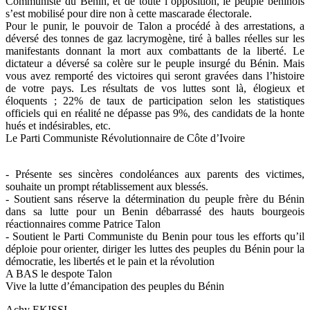
Communiste du Benin, et de toute l’opposition, le peuple béninois
s’est mobilisé pour dire non à cette mascarade électorale.
Pour le punir, le pouvoir de Talon a procédé à des arrestations, a
déversé des tonnes de gaz lacrymogène, tiré à balles réelles sur les
manifestants donnant la mort aux combattants de la liberté. Le
dictateur a déversé sa colère sur le peuple insurgé du Bénin. Mais
vous avez remporté des victoires qui seront gravées dans l’histoire
de votre pays. Les résultats de vos luttes sont là, élogieux et
éloquents ; 22% de taux de participation selon les statistiques
officiels qui en réalité ne dépasse pas 9%, des candidats de la honte
hués et indésirables, etc.
Le Parti Communiste Révolutionnaire de Côte d’Ivoire
- Présente ses sincères condoléances aux parents des victimes,
souhaite un prompt rétablissement aux blessés.
- Soutient sans réserve la détermination du peuple frère du Bénin
dans sa lutte pour un Benin débarrassé des hauts bourgeois
réactionnaires comme Patrice Talon
- Soutient le Parti Communiste du Benin pour tous les efforts qu’il
déploie pour orienter, diriger les luttes des peuples du Bénin pour la
démocratie, les libertés et le pain et la révolution
A BAS le despote Talon
Vive la lutte d’émancipation des peuples du Bénin
Achy EKISSI