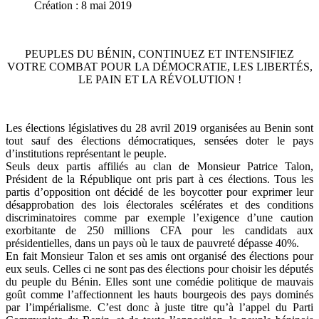
Création : 8 mai 2019
PEUPLES DU BÉNIN, CONTINUEZ ET INTENSIFIEZ
VOTRE COMBAT POUR LA DÉMOCRATIE, LES LIBERTÉS,
LE PAIN ET LA RÉVOLUTION !
Les élections législatives du 28 avril 2019 organisées au Benin sont
tout sauf des élections démocratiques, sensées doter le pays
d’institutions représentant le peuple.
Seuls deux partis affiliés au clan de Monsieur Patrice Talon,
Président de la République ont pris part à ces élections. Tous les
partis d’opposition ont décidé de les boycotter pour exprimer leur
désapprobation des lois électorales scélérates et des conditions
discriminatoires comme par exemple l’exigence d’une caution
exorbitante de 250 millions CFA pour les candidats aux
présidentielles, dans un pays où le taux de pauvreté dépasse 40%.
En fait Monsieur Talon et ses amis ont organisé des élections pour
eux seuls. Celles ci ne sont pas des élections pour choisir les députés
du peuple du Bénin. Elles sont une comédie politique de mauvais
goût comme l’affectionnent les hauts bourgeois des pays dominés
par l’impérialisme. C’est donc à juste titre qu’à l’appel du Parti