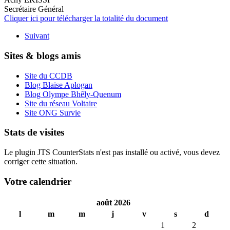
Secrétaire Général
Cliquer ici pour télécharger la totalité du document
Suivant
Sites & blogs amis
Site du CCDB
Blog Blaise Aplogan
Blog Olympe Bhêly-Quenum
Site du réseau Voltaire
Site ONG Survie
Stats de visites
Le plugin JTS CounterStats n'est pas installé ou activé, vous devez
corriger cette situation.
Votre calendrier
août 2026
l
m
m
j
v
s
d
1
2