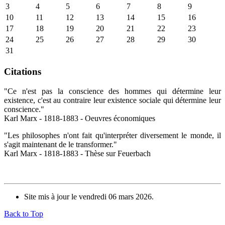
3
4
5
6
7
8
9
10
11
12
13
14
15
16
17
18
19
20
21
22
23
24
25
26
27
28
29
30
31
Citations
"Ce n'est pas la conscience des hommes qui détermine leur
existence, c'est au contraire leur existence sociale qui détermine leur
conscience."
Karl Marx - 1818-1883 - Oeuvres économiques
"Les philosophes n'ont fait qu'interpréter diversement le monde, il
s'agit maintenant de le transformer."
Karl Marx - 1818-1883 - Thèse sur Feuerbach
Site mis à jour le vendredi 06 mars 2026.
Back to Top