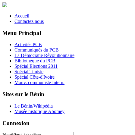
Accueil
Contactez nous
Menu Principal
Activités PCB
Communiqués du PCB
La Démocratie Révolutionnaire
Bibliothèque du PCB
Spécial Elections 2011
Spécial Tunisie
Spécial Côte-d'Ivoire
Mouv. communiste Intern.
Sites sur le Bénin
Le Bénin/Wikipédia
Musée historique Abomey
Connexion
Identifiant