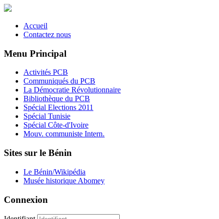
Accueil
Contactez nous
Menu Principal
Activités PCB
Communiqués du PCB
La Démocratie Révolutionnaire
Bibliothèque du PCB
Spécial Elections 2011
Spécial Tunisie
Spécial Côte-d'Ivoire
Mouv. communiste Intern.
Sites sur le Bénin
Le Bénin/Wikipédia
Musée historique Abomey
Connexion
Identifiant