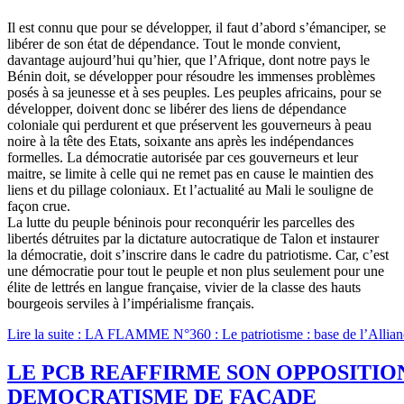
Il est connu que pour se développer, il faut d’abord s’émanciper, se
libérer de son état de dépendance. Tout le monde convient,
davantage aujourd’hui qu’hier, que l’Afrique, dont notre pays le
Bénin doit, se développer pour résoudre les immenses problèmes
posés à sa jeunesse et à ses peuples. Les peuples africains, pour se
développer, doivent donc se libérer des liens de dépendance
coloniale qui perdurent et que préservent les gouverneurs à peau
noire à la tête des Etats, soixante ans après les indépendances
formelles. La démocratie autorisée par ces gouverneurs et leur
maitre, se limite à celle qui ne remet pas en cause le maintien des
liens et du pillage coloniaux. Et l’actualité au Mali le souligne de
façon crue.
La lutte du peuple béninois pour reconquérir les parcelles des
libertés détruites par la dictature autocratique de Talon et instaurer
la démocratie, doit s’inscrire dans le cadre du patriotisme. Car, c’est
une démocratie pour tout le peuple et non plus seulement pour une
élite de lettrés en langue française, vivier de la classe des hauts
bourgeois serviles à l’impérialisme français.
Lire la suite : LA FLAMME N°360 : Le patriotisme : base de l’Alliance
LE PCB REAFFIRME SON OPPOSITION
DEMOCRATISME DE FACADE