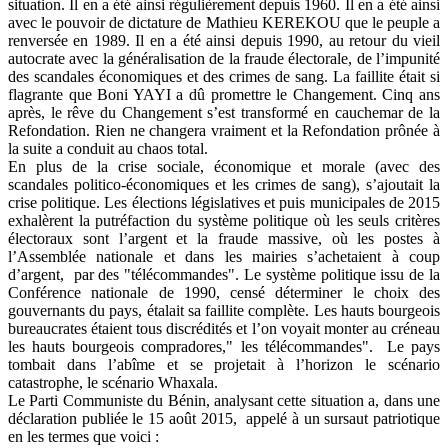
situation. Il en a été ainsi régulièrement depuis 1960. Il en a été ainsi
avec le pouvoir de dictature de Mathieu KEREKOU que le peuple a
renversée en 1989. Il en a été ainsi depuis 1990, au retour du vieil
autocrate avec la généralisation de la fraude électorale, de l’impunité
des scandales économiques et des crimes de sang. La faillite était si
flagrante que Boni YAYI a dû promettre le Changement. Cinq ans
après, le rêve du Changement s’est transformé en cauchemar de la
Refondation. Rien ne changera vraiment et la Refondation prônée à
la suite a conduit au chaos total.
En plus de la crise sociale, économique et morale (avec des
scandales politico-économiques et les crimes de sang), s’ajoutait la
crise politique. Les élections législatives et puis municipales de 2015
exhalèrent la putréfaction du système politique où les seuls critères
électoraux sont l’argent et la fraude massive, où les postes à
l’Assemblée nationale et dans les mairies s’achetaient à coup
d’argent, par des "télécommandes". Le système politique issu de la
Conférence nationale de 1990, censé déterminer le choix des
gouvernants du pays, étalait sa faillite complète. Les hauts bourgeois
bureaucrates étaient tous discrédités et l’on voyait monter au créneau
les hauts bourgeois compradores," les télécommandes". Le pays
tombait dans l’abîme et se projetait à l’horizon le scénario
catastrophe, le scénario Whaxala.
Le Parti Communiste du Bénin, analysant cette situation a, dans une
déclaration publiée le 15 août 2015, appelé à un sursaut patriotique
en les termes que voici :