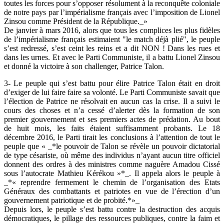
toutes les forces pour s’opposer résolument à la reconquête coloniale
de notre pays par l’impérialisme français avec l’imposition de Lionel
Zinsou comme Président de la République._»
De janvier à mars 2016, alors que tous les complices les plus fidèles
de l’impérialisme français estimaient "le match déjà plié", le peuple
s’est redressé, s’est ceint les reins et a dit NON ! Dans les rues et
dans les urnes. Et avec le Parti Communiste, il a battu Lionel Zinsou
et donné la victoire à son challenger, Patrice Talon.
3- Le peuple qui s’est battu pour élire Patrice Talon était en droit
d’exiger de lui faire faire sa volonté. Le Parti Communiste savait que
l’élection de Patrice ne résolvait en aucun cas la crise. Il a suivi le
cours des choses et n’a cessé d’alerter dès la formation de son
premier gouvernement et ses premiers actes de prédation. Au bout
de huit mois, les faits étaient suffisamment probants. Le 18
décembre 2016, le Parti tirait les conclusions à l’attention de tout le
peuple que « _*le pouvoir de Talon se révèle un pouvoir dictatorial
de type césariste, où même des individus n’ayant aucun titre officiel
donnent des ordres à des ministres comme naguère Amadou Cissé
sous l’autocrate Mathieu Kérékou »*_. Il appela alors le peuple à
_*« reprendre fermement le chemin de l’organisation des Etats
Généraux des combattants et patriotes en vue de l’érection d’un
gouvernement patriotique et de probité.*»_
Depuis lors, le peuple s’est battu contre la destruction des acquis
démocratiques, le pillage des ressources publiques, contre la faim et