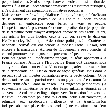
peuple tout entier. Seul son départ ouvre la voie à la restauration des
libertés, à la fin de l’accaparement mafieux des ressources publiques,
à l’étouffement des aspirations et initiatives populaires.
Mais encore une fois, l’impérialisme français, bien que bénéficiant
de la soumission du pouvoir de la Rupture au pacte colonial
demeure en embuscade pour barrer la voie au peuple.
L’impérialisme n’a pas renoncé et entend profiter du rejet populaire
de la dictature pour essayer d’imposer encore de ses agents. Alors,
ces agents les plus fidèles, ceux-là qui ont sauvé le dictateur
Kérékou et légalisé l’impunité des crimes politiques à la Conférence
nationale, ceux-là qui ont échoué à imposer Lionel Zinsou, sont
encore à la manœuvre. Au lieu de gouverneur à peau blanche, il
entend promouvoir et imposer un gouverneur à peau noire.
Pour ces agents de l’impérialisme français, le Bénin appartient à la
France comme l’Afrique à l’Europe. Le Bénin doit demeurer sous
son giron et dans son enclos. Alors ces gens parlent de restauration
de la démocratie, de l’Etat de droit de façon générale, mais dans le
respect strict des libertés compatibles avec le pacte colonial. Or le
démocratisme sans le patriotisme dans un pays dominé est comme la
liberté d’un détenu dans sa prison. Les exigences patriotiques, (la
souveraineté monétaire, le rejet des bases militaires étrangères, la
souveraineté culturelle et linguistique avec l’instruction à travers nos
langues, une chambre pour nos rois et intellectuels au parlement, la
primauté aux producteurs nationaux et la transformation
indispensable sur place de nos produits) ne constituent pas leur