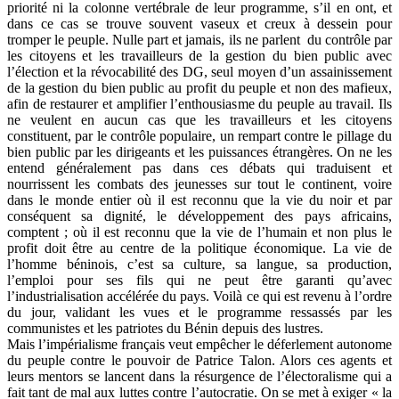
priorité ni la colonne vertébrale de leur programme, s’il en ont, et
dans ce cas se trouve souvent vaseux et creux à dessein pour
tromper le peuple. Nulle part et jamais, ils ne parlent du contrôle par
les citoyens et les travailleurs de la gestion du bien public avec
l’élection et la révocabilité des DG, seul moyen d’un assainissement
de la gestion du bien public au profit du peuple et non des mafieux,
afin de restaurer et amplifier l’enthousiasme du peuple au travail. Ils
ne veulent en aucun cas que les travailleurs et les citoyens
constituent, par le contrôle populaire, un rempart contre le pillage du
bien public par les dirigeants et les puissances étrangères. On ne les
entend généralement pas dans ces débats qui traduisent et
nourrissent les combats des jeunesses sur tout le continent, voire
dans le monde entier où il est reconnu que la vie du noir et par
conséquent sa dignité, le développement des pays africains,
comptent ; où il est reconnu que la vie de l’humain et non plus le
profit doit être au centre de la politique économique. La vie de
l’homme béninois, c’est sa culture, sa langue, sa production,
l’emploi pour ses fils qui ne peut être garanti qu’avec
l’industrialisation accélérée du pays. Voilà ce qui est revenu à l’ordre
du jour, validant les vues et le programme ressassés par les
communistes et les patriotes du Bénin depuis des lustres.
Mais l’impérialisme français veut empêcher le déferlement autonome
du peuple contre le pouvoir de Patrice Talon. Alors ces agents et
leurs mentors se lancent dans la résurgence de l’électoralisme qui a
fait tant de mal aux luttes contre l’autocratie. On se met à exiger « la