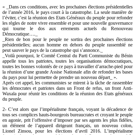
« _Dans ces conditions, avec les prochaines élections présidentielles
de l’année 2016, le pays court à la catastrophe. La seule manière de
l’éviter, c’est la réunion des Etats Généraux du peuple pour refonder
les règles de notre vivre ensemble et pour une nouvelle gouvernance
qui tourne le dos aux errements actuels du Renouveau
Démocratique…._
_Rien de bon pour le peuple ne sortira des prochaines élections
présidentielles; aucun homme en dehors du peuple rassemblé ne
peut sauver le pays de la catastrophe qui s’annonce._
_Voilà pourquoi, le Comité Central du Parti Communiste du Bénin
appelle tous les patriotes, toutes les organisations démocratiques,
toutes les bonnes volontés de ce pays à travailler d’arrache-pied pour
la réunion d’une grande Assise Nationale afin de refonder les bases
du pays pour lui permettre de prendre un nouveau départ_ ».
Après cet appel, les communistes se mirent à la tâche de rassembler
les démocrates et patriotes dans un Front de refus, un front Anti-
Waxala pour réunir les conditions de la réunion des Etats généraux
du peuple.
2- C’est alors que l’impérialisme français, voyant la décadence de
tous ses complices hauts-bourgeois bureaucrates et croyant le peuple
en agonie, prit l’offensive d’imposer par ses agents les plus fidèles,
un élément de l’appareil dirigeant français, un nouveau colon,
Lionel Zinsou, pour les élections d’avril 2016. L’impérialisme