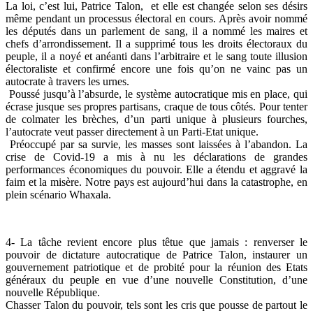
La loi, c’est lui, Patrice Talon, et elle est changée selon ses désirs
même pendant un processus électoral en cours. Après avoir nommé
les députés dans un parlement de sang, il a nommé les maires et
chefs d’arrondissement. Il a supprimé tous les droits électoraux du
peuple, il a noyé et anéanti dans l’arbitraire et le sang toute illusion
électoraliste et confirmé encore une fois qu’on ne vainc pas un
autocrate à travers les urnes.
Poussé jusqu’à l’absurde, le système autocratique mis en place, qui
écrase jusque ses propres partisans, craque de tous côtés. Pour tenter
de colmater les brèches, d’un parti unique à plusieurs fourches,
l’autocrate veut passer directement à un Parti-Etat unique.
Préoccupé par sa survie, les masses sont laissées à l’abandon. La
crise de Covid-19 a mis à nu les déclarations de grandes
performances économiques du pouvoir. Elle a étendu et aggravé la
faim et la misère. Notre pays est aujourd’hui dans la catastrophe, en
plein scénario Whaxala.
4- La tâche revient encore plus têtue que jamais : renverser le
pouvoir de dictature autocratique de Patrice Talon, instaurer un
gouvernement patriotique et de probité pour la réunion des Etats
généraux du peuple en vue d’une nouvelle Constitution, d’une
nouvelle République.
Chasser Talon du pouvoir, tels sont les cris que pousse de partout le