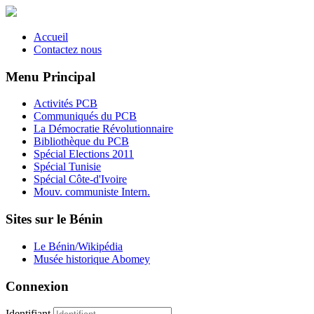
Accueil
Contactez nous
Menu Principal
Activités PCB
Communiqués du PCB
La Démocratie Révolutionnaire
Bibliothèque du PCB
Spécial Elections 2011
Spécial Tunisie
Spécial Côte-d'Ivoire
Mouv. communiste Intern.
Sites sur le Bénin
Le Bénin/Wikipédia
Musée historique Abomey
Connexion
Identifiant