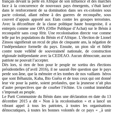
français devant la perte en Afrique de son influence et des marchés
face à la concurrence de nouveaux pays émergents, s’était lancé
dans le renforcement de sa domination dans ses ex-colonies sous
pacte colonial, allant même à des guerres de reconquête, sous
couvert d’appuis apporté aux Etats contre les groupes terroristes.
Avec la déconfiture de la classe politique haute bourgeoise, il a
entrepris comme une OPA (Offre Publique d’Achat) sur le Bénin à
reconquérir sans coup férir. Une recolonisation directe vue comme
telle par les populations du Bénin et d’Afrique. L’élection de Lionel
Zinsou signifierait un recul de plus de cinquante ans, la négation de
l’indépendance formelle du pays. Ensuite, un pion sûr et fidèle
contre toute velléité de souveraineté nationale, de construction
régionale indépendante avec la CEDEAO. Aucun démocrate, aucun
patriote ne pouvait l’accepter.
Dès lors, si rien de bon pour le peuple ne sortira des élections
présidentielles (d’avril 2016), il ne saurait être question que le pays
perde son âme, que la mémoire et les tombes de nos vaillants héros
que sont Béhanzin, Kaba, Bio Guéra et de tous ceux qui ont donné
leur vie pour la patrie, soient profanées, que la jeunesse n’ait plus
d’autre perspectives que de courber l’échine. Un combat immédiat
s’imposait au peuple.
Le Parti Communiste du Bénin dans une déclaration en date du 13
décembre 2015 a dit « Non à la recolonisation » et a lancé un
vibrant appel à tous les patriotes, à toutes les organisations
démocratiques, à toutes les bonnes volontés de ce pays « _à unir