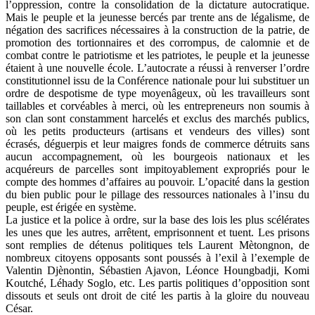
l’oppression, contre la consolidation de la dictature autocratique.
Mais le peuple et la jeunesse bercés par trente ans de légalisme, de
négation des sacrifices nécessaires à la construction de la patrie, de
promotion des tortionnaires et des corrompus, de calomnie et de
combat contre le patriotisme et les patriotes, le peuple et la jeunesse
étaient à une nouvelle école. L’autocrate a réussi à renverser l’ordre
constitutionnel issu de la Conférence nationale pour lui substituer un
ordre de despotisme de type moyenâgeux, où les travailleurs sont
taillables et corvéables à merci, où les entrepreneurs non soumis à
son clan sont constamment harcelés et exclus des marchés publics,
où les petits producteurs (artisans et vendeurs des villes) sont
écrasés, déguerpis et leur maigres fonds de commerce détruits sans
aucun accompagnement, où les bourgeois nationaux et les
acquéreurs de parcelles sont impitoyablement expropriés pour le
compte des hommes d’affaires au pouvoir. L’opacité dans la gestion
du bien public pour le pillage des ressources nationales à l’insu du
peuple, est érigée en système.
La justice et la police à ordre, sur la base des lois les plus scélérates
les unes que les autres, arrêtent, emprisonnent et tuent. Les prisons
sont remplies de détenus politiques tels Laurent Mètongnon, de
nombreux citoyens opposants sont poussés à l’exil à l’exemple de
Valentin Djènontin, Sébastien Ajavon, Léonce Houngbadji, Komi
Koutché, Léhady Soglo, etc. Les partis politiques d’opposition sont
dissouts et seuls ont droit de cité les partis à la gloire du nouveau
César.