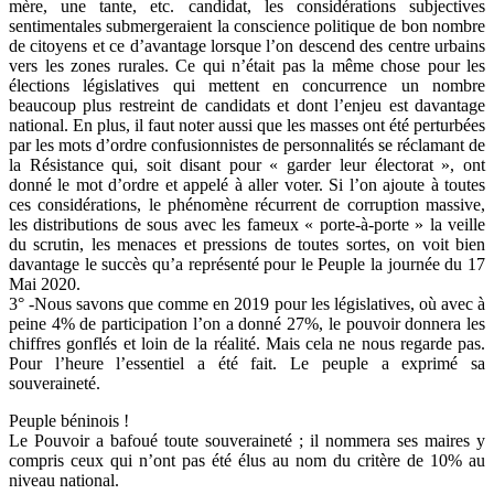
mère, une tante, etc. candidat, les considérations subjectives
sentimentales submergeraient la conscience politique de bon nombre
de citoyens et ce d’avantage lorsque l’on descend des centre urbains
vers les zones rurales. Ce qui n’était pas la même chose pour les
élections législatives qui mettent en concurrence un nombre
beaucoup plus restreint de candidats et dont l’enjeu est davantage
national. En plus, il faut noter aussi que les masses ont été perturbées
par les mots d’ordre confusionnistes de personnalités se réclamant de
la Résistance qui, soit disant pour « garder leur électorat », ont
donné le mot d’ordre et appelé à aller voter. Si l’on ajoute à toutes
ces considérations, le phénomène récurrent de corruption massive,
les distributions de sous avec les fameux « porte-à-porte » la veille
du scrutin, les menaces et pressions de toutes sortes, on voit bien
davantage le succès qu’a représenté pour le Peuple la journée du 17
Mai 2020.
3° -Nous savons que comme en 2019 pour les législatives, où avec à
peine 4% de participation l’on a donné 27%, le pouvoir donnera les
chiffres gonflés et loin de la réalité. Mais cela ne nous regarde pas.
Pour l’heure l’essentiel a été fait. Le peuple a exprimé sa
souveraineté.
Peuple béninois !
Le Pouvoir a bafoué toute souveraineté ; il nommera ses maires y
compris ceux qui n’ont pas été élus au nom du critère de 10% au
niveau national.