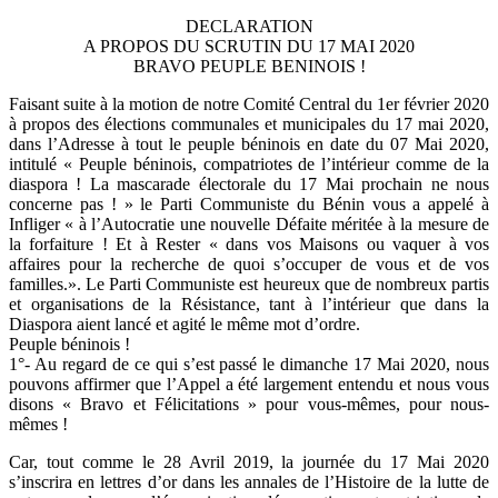
DECLARATION
A PROPOS DU SCRUTIN DU 17 MAI 2020
BRAVO PEUPLE BENINOIS !
Faisant suite à la motion de notre Comité Central du 1er février 2020
à propos des élections communales et municipales du 17 mai 2020,
dans l’Adresse à tout le peuple béninois en date du 07 Mai 2020,
intitulé « Peuple béninois, compatriotes de l’intérieur comme de la
diaspora ! La mascarade électorale du 17 Mai prochain ne nous
concerne pas ! » le Parti Communiste du Bénin vous a appelé à
Infliger « à l’Autocratie une nouvelle Défaite méritée à la mesure de
la forfaiture ! Et à Rester « dans vos Maisons ou vaquer à vos
affaires pour la recherche de quoi s’occuper de vous et de vos
familles.». Le Parti Communiste est heureux que de nombreux partis
et organisations de la Résistance, tant à l’intérieur que dans la
Diaspora aient lancé et agité le même mot d’ordre.
Peuple béninois !
1°- Au regard de ce qui s’est passé le dimanche 17 Mai 2020, nous
pouvons affirmer que l’Appel a été largement entendu et nous vous
disons « Bravo et Félicitations » pour vous-mêmes, pour nous-
mêmes !
Car, tout comme le 28 Avril 2019, la journée du 17 Mai 2020
s’inscrira en lettres d’or dans les annales de l’Histoire de la lutte de