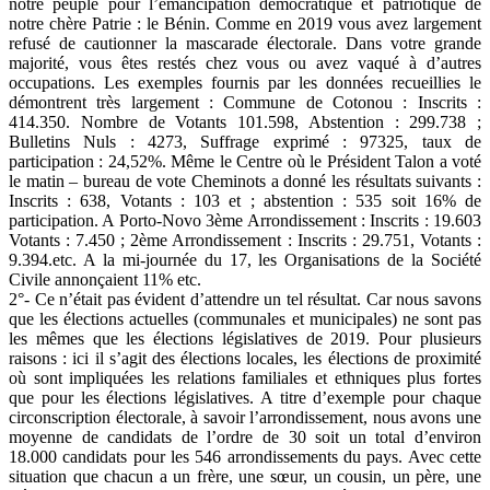
notre peuple pour l’émancipation démocratique et patriotique de
notre chère Patrie : le Bénin. Comme en 2019 vous avez largement
refusé de cautionner la mascarade électorale. Dans votre grande
majorité, vous êtes restés chez vous ou avez vaqué à d’autres
occupations. Les exemples fournis par les données recueillies le
démontrent très largement : Commune de Cotonou : Inscrits :
414.350. Nombre de Votants 101.598, Abstention : 299.738 ;
Bulletins Nuls : 4273, Suffrage exprimé : 97325, taux de
participation : 24,52%. Même le Centre où le Président Talon a voté
le matin – bureau de vote Cheminots a donné les résultats suivants :
Inscrits : 638, Votants : 103 et ; abstention : 535 soit 16% de
participation. A Porto-Novo 3ème Arrondissement : Inscrits : 19.603
Votants : 7.450 ; 2ème Arrondissement : Inscrits : 29.751, Votants :
9.394.etc. A la mi-journée du 17, les Organisations de la Société
Civile annonçaient 11% etc.
2°- Ce n’était pas évident d’attendre un tel résultat. Car nous savons
que les élections actuelles (communales et municipales) ne sont pas
les mêmes que les élections législatives de 2019. Pour plusieurs
raisons : ici il s’agit des élections locales, les élections de proximité
où sont impliquées les relations familiales et ethniques plus fortes
que pour les élections législatives. A titre d’exemple pour chaque
circonscription électorale, à savoir l’arrondissement, nous avons une
moyenne de candidats de l’ordre de 30 soit un total d’environ
18.000 candidats pour les 546 arrondissements du pays. Avec cette
situation que chacun a un frère, une sœur, un cousin, un père, une