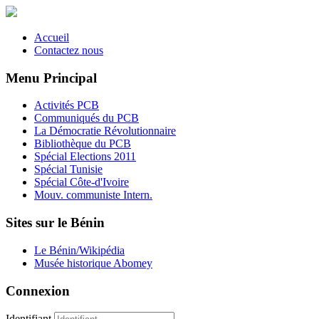
Accueil
Contactez nous
Menu Principal
Activités PCB
Communiqués du PCB
La Démocratie Révolutionnaire
Bibliothèque du PCB
Spécial Elections 2011
Spécial Tunisie
Spécial Côte-d'Ivoire
Mouv. communiste Intern.
Sites sur le Bénin
Le Bénin/Wikipédia
Musée historique Abomey
Connexion
Identifiant