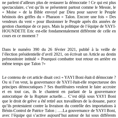
ne parlent d’ailleurs plus de restaurer la démocratie ! Ce qui est plus
spectaculaire, c’est qu’ils se présentent partout comme le Messie, le
« Moise » de la Bible envoyé par Dieu pour sauver le Peuple
béninois des griffes du « Pharaon » Talon. Encore une fois « Des
vendeurs du vent » pour illusionner le Peuple après dix années de
gestion chaotique de ce pays. Mais la politique de l’équipe de YAYI-
HOUNDETE Eric est-elle fondamentalement différente de celle en
cours en ce moment ?
Dans le numéro 390 du 26 février 2021, publié à la veille de
l’élection présidentielle d’avril 2021, on écrivait un Article au destin
prémonitoire intitulé « Pourquoi combattre tout retour en arrière en
même temps que Talon ?»
Le contenu de cet article disait ceci « YAYI Boni était-il démocrate ?
Ou si l’on veut, la gouvernance de YAYI était-elle respectueuse des
principes démocratiques ? Ses thuriféraires veulent le faire accroire
et en tout cas, ils le chantent en parlant de la gouvernance
autocratique de la Rupture actuelle… C’est déjà sous YAYI Boni
que le droit de grève a été retiré aux travailleurs de la douane, parce
qu’ils protestaient contre la livraison du contrôle des importations à
Bénin-Control de Patrice Talon ; ….La gouvernance de YAYI Boni,
avec l’équipe qui s’active aujourd’hui autour de lui sous différents