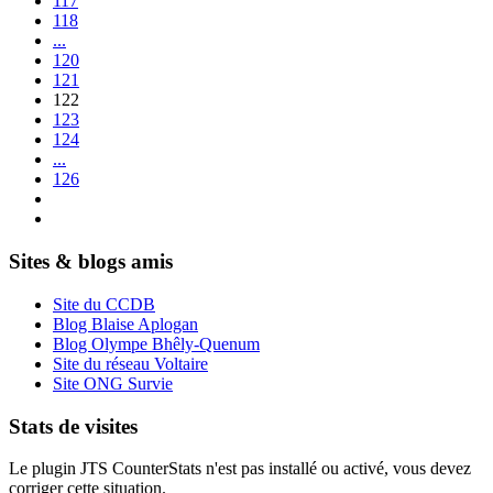
117
118
...
120
121
122
123
124
...
126
Sites & blogs amis
Site du CCDB
Blog Blaise Aplogan
Blog Olympe Bhêly-Quenum
Site du réseau Voltaire
Site ONG Survie
Stats de visites
Le plugin JTS CounterStats n'est pas installé ou activé, vous devez
corriger cette situation.