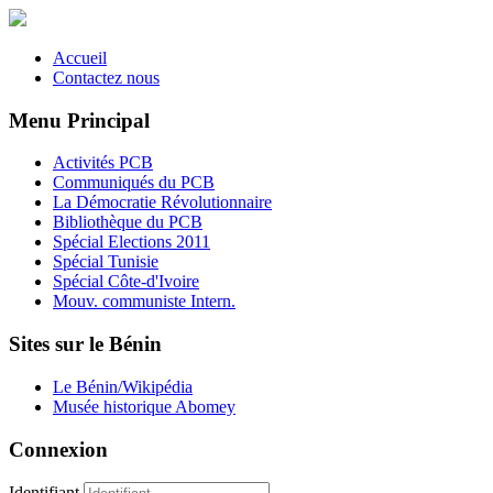
Accueil
Contactez nous
Menu Principal
Activités PCB
Communiqués du PCB
La Démocratie Révolutionnaire
Bibliothèque du PCB
Spécial Elections 2011
Spécial Tunisie
Spécial Côte-d'Ivoire
Mouv. communiste Intern.
Sites sur le Bénin
Le Bénin/Wikipédia
Musée historique Abomey
Connexion
Identifiant