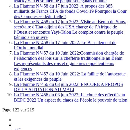
Macky Sall et soutient le peuple sénégalais en lutte
La Flamme N°458 du 17 juin 2022: A propos des 385
milliards de Francs CFA de fonds Covid-19 Pourquoi la Cour
des Comptes se dédit-t-elle ?
La Flamme N°458 du 17 juin 2022: Visite au Bénin du Sous-
secrétaire d’Etat adjoint des USA chargé de l’Afrique de
l’Ouest et rencontre Yayi-Talon Le complot contre le peuple
béninois en œuvre
La Flamme N°458 du 17 Juin 2022: Le Basculement de
l’Ordre mondial
La Flamme N°457 du 10 Juin 2022:Commission chargée de
l’élaboration des lois sur la chefferie traditionnelle au Bénin
Les représentants des rois et dignitaires rappellent leurs
exigences
La Flamme N°457 du 10 Juin 2022: La faillite de l’autocratie
et les exigences du peuple
La Flamme N°456 du 03 juin 2022: ENCORE A PROPOS
DE LA SITUATION AU MALI
La Flamme N°456 du 03 juin 2022: La chute des effectifs au
BEPC 2022 Un aspect du chaos de l’école le pouvoir de talon
Page 122 sur 219