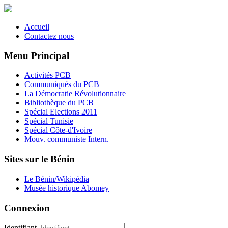
Accueil
Contactez nous
Menu Principal
Activités PCB
Communiqués du PCB
La Démocratie Révolutionnaire
Bibliothèque du PCB
Spécial Elections 2011
Spécial Tunisie
Spécial Côte-d'Ivoire
Mouv. communiste Intern.
Sites sur le Bénin
Le Bénin/Wikipédia
Musée historique Abomey
Connexion
Identifiant