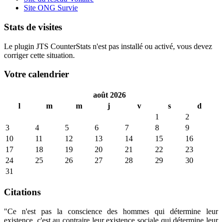
Site ONG Survie
Stats de visites
Le plugin JTS CounterStats n'est pas installé ou activé, vous devez
corriger cette situation.
Votre calendrier
août 2026
l
m
m
j
v
s
d
1
2
3
4
5
6
7
8
9
10
11
12
13
14
15
16
17
18
19
20
21
22
23
24
25
26
27
28
29
30
31
Citations
"Ce n'est pas la conscience des hommes qui détermine leur
existence, c'est au contraire leur existence sociale qui détermine leur