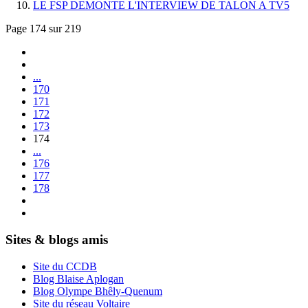
LE FSP DEMONTE L'INTERVIEW DE TALON A TV5
Page 174 sur 219
...
170
171
172
173
174
...
176
177
178
Sites & blogs amis
Site du CCDB
Blog Blaise Aplogan
Blog Olympe Bhêly-Quenum
Site du réseau Voltaire