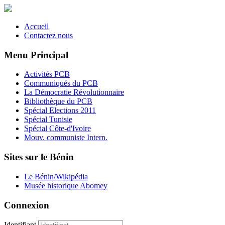
Accueil
Contactez nous
Menu Principal
Activités PCB
Communiqués du PCB
La Démocratie Révolutionnaire
Bibliothèque du PCB
Spécial Elections 2011
Spécial Tunisie
Spécial Côte-d'Ivoire
Mouv. communiste Intern.
Sites sur le Bénin
Le Bénin/Wikipédia
Musée historique Abomey
Connexion
Identifiant