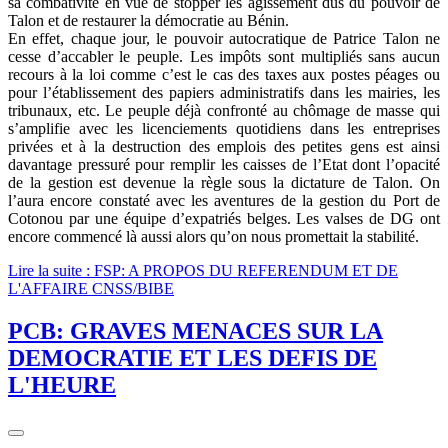
sa combativité en vue de stopper les agissement dus du pouvoir de
Talon et de restaurer la démocratie au Bénin.
En effet, chaque jour, le pouvoir autocratique de Patrice Talon ne
cesse d’accabler le peuple. Les impôts sont multipliés sans aucun
recours à la loi comme c’est le cas des taxes aux postes péages ou
pour l’établissement des papiers administratifs dans les mairies, les
tribunaux, etc. Le peuple déjà confronté au chômage de masse qui
s’amplifie avec les licenciements quotidiens dans les entreprises
privées et à la destruction des emplois des petites gens est ainsi
davantage pressuré pour remplir les caisses de l’Etat dont l’opacité
de la gestion est devenue la règle sous la dictature de Talon. On
l’aura encore constaté avec les aventures de la gestion du Port de
Cotonou par une équipe d’expatriés belges. Les valses de DG ont
encore commencé là aussi alors qu’on nous promettait la stabilité.
Lire la suite : FSP: A PROPOS DU REFERENDUM ET DE
L'AFFAIRE CNSS/BIBE
PCB: GRAVES MENACES SUR LA
DEMOCRATIE ET LES DEFIS DE
L'HEURE