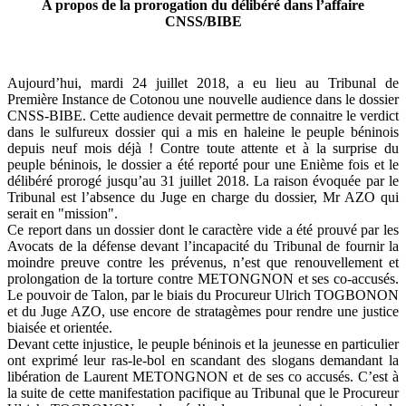
A propos de la prorogation du délibéré dans l’affaire
CNSS/BIBE
Aujourd’hui, mardi 24 juillet 2018, a eu lieu au Tribunal de
Première Instance de Cotonou une nouvelle audience dans le dossier
CNSS-BIBE. Cette audience devait permettre de connaitre le verdict
dans le sulfureux dossier qui a mis en haleine le peuple béninois
depuis neuf mois déjà ! Contre toute attente et à la surprise du
peuple béninois, le dossier a été reporté pour une Enième fois et le
délibéré prorogé jusqu’au 31 juillet 2018. La raison évoquée par le
Tribunal est l’absence du Juge en charge du dossier, Mr AZO qui
serait en "mission".
Ce report dans un dossier dont le caractère vide a été prouvé par les
Avocats de la défense devant l’incapacité du Tribunal de fournir la
moindre preuve contre les prévenus, n’est que renouvellement et
prolongation de la torture contre METONGNON et ses co-accusés.
Le pouvoir de Talon, par le biais du Procureur Ulrich TOGBONON
et du Juge AZO, use encore de stratagèmes pour rendre une justice
biaisée et orientée.
Devant cette injustice, le peuple béninois et la jeunesse en particulier
ont exprimé leur ras-le-bol en scandant des slogans demandant la
libération de Laurent METONGNON et de ses co accusés. C’est à
la suite de cette manifestation pacifique au Tribunal que le Procureur