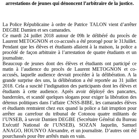
arrestations de jeunes qui dénoncent l’arbitraire de la justice.
La Police Républicaine à ordre de Patrice TALON vient d’arrêter
DEGBE Damien et ses camarades.
Ce mardi 24 juillet 2018 autour de 09h le délibéré du procès de
Laurent METOGNON et co-accusés a été prorogé pour le 31Juillet.
Pendant que les élèves et étudiants allaient à la maison, la police a
procédé de façon arbitraire à l’arrestation de quatre étudiants et un
journaliste.
Beaucoup de jeunes dont des élèves et étudiants ont participé ce
matin à l’audience du procès de Laurent METOGNON et co-
accusés, laquelle audience devrait procéder à la délibération. A la
grande surprise des uns, la délibération a été reportée au 31 juillet
2018. Cela a suscité l’indignation des participants dont les élèves et
étudiants à cette audience. Après avoir déployé des pancartes,
banderoles, et scandé quelques slogans pour exiger la libération des
détenus politiques dans l’affaire CNSS-BIBE, les camarades élèves
et étudiants rentraient chez eux quand la police a fait irruption pour
arrêter au carrefour du tribunal de Cotonou quatre militants de
l’UNSEB, à savoir Damien DEGBE (Secrétaire Général du Bureau
Exécutif National de l’UNSEB), SOZAN Jaquelin, Samuel
ANAGO, HOUNYO Alexandre, et un journaliste. D’autres ont été
pourchassés pour être arrêtés mais en vain.