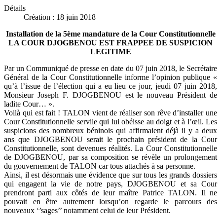
Détails
Création : 18 juin 2018
Installation de la 5ème mandature de la Cour Constitutionnelle
LA COUR DJOGBENOU EST FRAPPEE DE SUSPICION
LEGITIME
Par un Communiqué de presse en date du 07 juin 2018, le Secrétaire
Général de la Cour Constitutionnelle informe l’opinion publique «
qu’à l’issue de l’élection qui a eu lieu ce jour, jeudi 07 juin 2018,
Monsieur Joseph F. DJOGBENOU est le nouveau Président de
ladite Cour… ».
Voilà qui est fait ! TALON vient de réaliser son rêve d’installer une
Cour Constitutionnelle servile qui lui obéisse au doigt et à l’œil. Les
suspicions des nombreux béninois qui affirmaient déjà il y a deux
ans que DJOGBENOU serait le prochain président de la Cour
Constitutionnelle, sont devenues réalités. La Cour Constitutionnelle
de DJOGBENOU, par sa composition se révèle un prolongement
du gouvernement de TALON car tous attachés à sa personne.
Ainsi, il est désormais une évidence que sur tous les grands dossiers
qui engagent la vie de notre pays, DJOGBENOU et sa Cour
prendront parti aux côtés de leur maître Patrice TALON. Il ne
pouvait en être autrement lorsqu’on regarde le parcours des
nouveaux ‘’sages’’ notamment celui de leur Président.