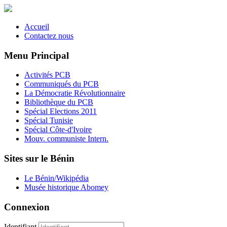
Accueil
Contactez nous
Menu Principal
Activités PCB
Communiqués du PCB
La Démocratie Révolutionnaire
Bibliothèque du PCB
Spécial Elections 2011
Spécial Tunisie
Spécial Côte-d'Ivoire
Mouv. communiste Intern.
Sites sur le Bénin
Le Bénin/Wikipédia
Musée historique Abomey
Connexion
Identifiant