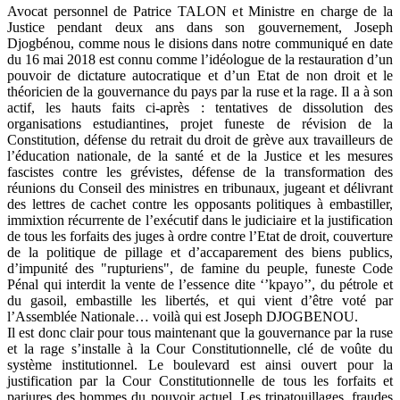
Avocat personnel de Patrice TALON et Ministre en charge de la
Justice pendant deux ans dans son gouvernement, Joseph
Djogbénou, comme nous le disions dans notre communiqué en date
du 16 mai 2018 est connu comme l’idéologue de la restauration d’un
pouvoir de dictature autocratique et d’un Etat de non droit et le
théoricien de la gouvernance du pays par la ruse et la rage. Il a à son
actif, les hauts faits ci-après : tentatives de dissolution des
organisations estudiantines, projet funeste de révision de la
Constitution, défense du retrait du droit de grève aux travailleurs de
l’éducation nationale, de la santé et de la Justice et les mesures
fascistes contre les grévistes, défense de la transformation des
réunions du Conseil des ministres en tribunaux, jugeant et délivrant
des lettres de cachet contre les opposants politiques à embastiller,
immixtion récurrente de l’exécutif dans le judiciaire et la justification
de tous les forfaits des juges à ordre contre l’Etat de droit, couverture
de la politique de pillage et d’accaparement des biens publics,
d’impunité des "rupturiens", de famine du peuple, funeste Code
Pénal qui interdit la vente de l’essence dite ‘’kpayo’’, du pétrole et
du gasoil, embastille les libertés, et qui vient d’être voté par
l’Assemblée Nationale… voilà qui est Joseph DJOGBENOU.
Il est donc clair pour tous maintenant que la gouvernance par la ruse
et la rage s’installe à la Cour Constitutionnelle, clé de voûte du
système institutionnel. Le boulevard est ainsi ouvert pour la
justification par la Cour Constitutionnelle de tous les forfaits et
parjures des hommes du pouvoir actuel. Les tripatouillages, fraudes