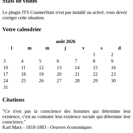
Stats de visites
Le plugin JTS CounterStats n'est pas installé ou activé, vous devez
corriger cette situation.
Votre calendrier
août 2026
l
m
m
j
v
s
d
1
2
3
4
5
6
7
8
9
10
11
12
13
14
15
16
17
18
19
20
21
22
23
24
25
26
27
28
29
30
31
Citations
"Ce n'est pas la conscience des hommes qui détermine leur
existence, c'est au contraire leur existence sociale qui détermine leur
conscience."
Karl Marx - 1818-1883 - Oeuvres économiques