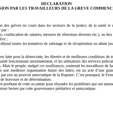
DECLARATION
SION PAR LES TRAVAILLEURS DE LA GREVE COMMENCE
n des grèves en cours dans les secteurs de la justice, de la santé e
 par :
confiscation de salaires, mesures de rétorsions diverses etc.), au lieu de
rève ;
éjoué toutes les tentatives de sabotage et de récupération en allant jusq
en lutte pour la démocratie, les libertés et de meilleures conditions de tra
 santé fonctionnant anormalement, et les utilisateurs des services judici
. Mais le peuple, malgré ces souffrances, soutenait les travailleurs de fa
ur une meilleure organisation future des luttes, est un acte d’une gr
e par eux au pouvoir autocratique de la Rupture. C’est pourquoi, le Front
te de bravoure et de détermination.
en profitant de cette accalmie pour résoudre les problèmes qui ont amené 
aisser berner par cette gouvernance prédatrice et autocratique.