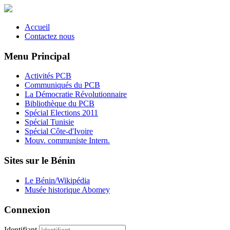
Accueil
Contactez nous
Menu Principal
Activités PCB
Communiqués du PCB
La Démocratie Révolutionnaire
Bibliothèque du PCB
Spécial Elections 2011
Spécial Tunisie
Spécial Côte-d'Ivoire
Mouv. communiste Intern.
Sites sur le Bénin
Le Bénin/Wikipédia
Musée historique Abomey
Connexion
Identifiant