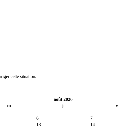
iger cette situation.
août 2026
m
j
v
6
7
13
14