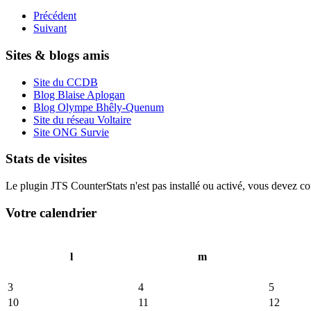
Précédent
Suivant
Sites & blogs amis
Site du CCDB
Blog Blaise Aplogan
Blog Olympe Bhêly-Quenum
Site du réseau Voltaire
Site ONG Survie
Stats de visites
Le plugin JTS CounterStats n'est pas installé ou activé, vous devez corr
Votre calendrier
l
m
3
4
5
10
11
12