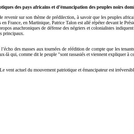
otiques des pays africains et d’émancipation des peuples noirs domi
de revenir sur son thème de prédilection, à savoir que les peuples afric
s en France, en Martinique, Patrice Talon est allé répéter devant le Présid
propos anachroniques de défense des négriers et colonialistes indiquent 
is principaux.
’écho des masses aux tournées de réédition de compte que les tenants 
ux-là qui, comme dit le peuple "sont rassasiés et viennent expliquer à c
. Le vent actuel du mouvement patriotique et émancipateur est irréversibl