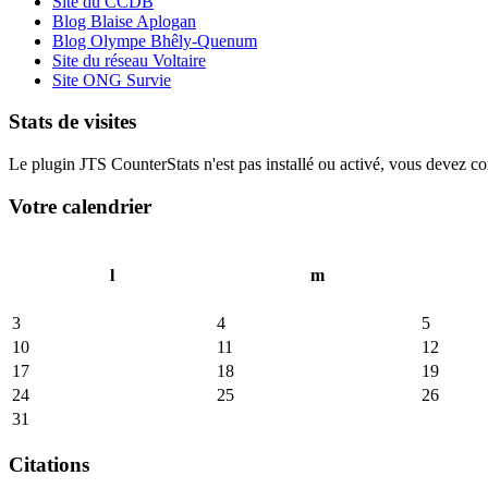
Site du CCDB
Blog Blaise Aplogan
Blog Olympe Bhêly-Quenum
Site du réseau Voltaire
Site ONG Survie
Stats de visites
Le plugin JTS CounterStats n'est pas installé ou activé, vous devez corr
Votre calendrier
l
m
3
4
5
10
11
12
17
18
19
24
25
26
31
Citations