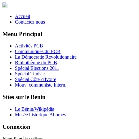
Accueil
Contactez nous
Menu Principal
Activités PCB
Communiqués du PCB
La Démocratie Révolutionnaire
Bibliothèque du PCB
Spécial Elections 2011
Spécial Tunisie
Spécial Côte-d'Ivoire
Mouv. communiste Intern.
Sites sur le Bénin
Le Bénin/Wikipédia
Musée historique Abomey
Connexion
Identifiant