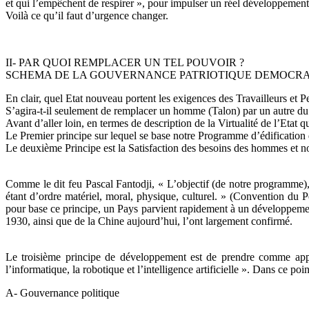
et qui l’empêchent de respirer », pour impulser un réel développement 
Voilà ce qu’il faut d’urgence changer.
II- PAR QUOI REMPLACER UN TEL POUVOIR ?
SCHEMA DE LA GOUVERNANCE PATRIOTIQUE DEMOCRA
En clair, quel Etat nouveau portent les exigences des Travailleurs et 
S’agira-t-il seulement de remplacer un homme (Talon) par un autre du 
Avant d’aller loin, en termes de description de la Virtualité de l’Etat q
Le Premier principe sur lequel se base notre Programme d’édification
Le deuxième Principe est la Satisfaction des besoins des hommes et non 
Comme le dit feu Pascal Fantodji, « L’objectif (de notre programme), c
étant d’ordre matériel, moral, physique, culturel. » (Convention du
pour base ce principe, un Pays parvient rapidement à un développemen
1930, ainsi que de la Chine aujourd’hui, l’ont largement confirmé.
Le troisième principe de développement est de prendre comme appui 
l’informatique, la robotique et l’intelligence artificielle ». Dans ce 
A- Gouvernance politique