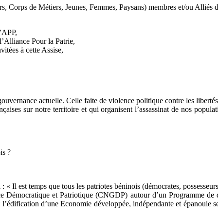
rs, Corps de Métiers, Jeunes, Femmes, Paysans) membres et/ou Alliés 
l’APP,
Alliance Pour la Patrie,
itées à cette Assise,
ouvernance actuelle. Celle faite de violence politique contre les libertés,
nçaises sur notre territoire et qui organisent l’assassinat de nos popula
is ?
i : « Il est temps que tous les patriotes béninois (démocrates, possesse
ance Démocratique et Patriotique (CNGDP) autour d’un Programme de 
 l’édification d’une Economie développée, indépendante et épanouie s