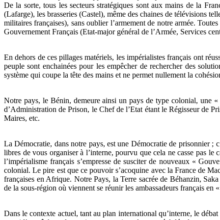
De la sorte, tous les secteurs stratégiques sont aux mains de la Fra
(Lafarge), les brasseries (Castel), même des chaines de télévisions tel
militaires françaises), sans oublier l’armement de notre armée. Toutes 
Gouvernement Français (Etat-major général de l’Armée, Services cen
En dehors de ces pillages matériels, les impérialistes français ont réus
peuple sont enchainées pour les empêcher de rechercher des solution
système qui coupe la tête des mains et ne permet nullement la cohésion
Notre pays, le Bénin, demeure ainsi un pays de type colonial, une « 
d’Administration de Prison, le Chef de l’Etat étant le Régisseur de Pri
Maires, etc.
La Démocratie, dans notre pays, est une Démocratie de prisonnier ; c
libres de vous organiser à l’interne, pourvu que cela ne casse pas le c
l’impérialisme français s’empresse de susciter de nouveaux « Gouver
colonial. Le pire est que ce pouvoir s’acoquine avec la France de Macr
françaises en Afrique. Notre Pays, la Terre sacrée de Béhanzin, Saka
de la sous-région où viennent se réunir les ambassadeurs français en 
Dans le contexte actuel, tant au plan international qu’interne, le débat