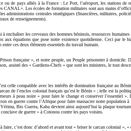
nce ou de pays alliés à la France : Le Port, l’aéroport, les stations d
les CANAL+. Les écoles de formation militaires sont aux mains d’officier
les administrations centrales stratégiques (financières, militaires, polic
traux de renseignements).
si à enchaîner les cerveaux des hommes béninois, ressources humaines ou l
s aux équations que pose notre existence quotidienne. Ceci par le bi
 entre ces deux éléments essentiels du travail humain.
Prison française », et notre peuple, un Peuple prisonnier à domicile. 
son, assisté des « Gardiens-Chefs » que sont les ministres, le tout desc
’est celle compatible avec les intérêts de domination française au Bén
arcan de l’enclos colonial français qu’est le Bénin » ; telle est la pol
neurs à peau noire » pour faire le change et conserver l’essentiel »
on en guerre contre l’Afrique pour faire massacrer notre population à tr
 Yérima, Bio Guerra, Kaba devient ainsi aujourd’hui la plaque tournan
« conclave de guerre » à Cotonou contre les pays voisins.
 à faire, c’est donc d’abord et avant tout « briser le carcan colonial », 