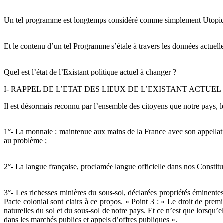
Un tel programme est longtemps considéré comme simplement Utopique,
Et le contenu d’un tel Programme s’étale à travers les données actuelles
Quel est l’état de l’Existant politique actuel à changer ?
I- RAPPEL DE L’ETAT DES LIEUX DE L’EXISTANT ACTUE
Il est désormais reconnu par l’ensemble des citoyens que notre pays, 
1°- La monnaie : maintenue aux mains de la France avec son appella
au problème ;
2°- La langue française, proclamée langue officielle dans nos Constitut
3°- Les richesses minières du sous-sol, déclarées propriétés éminentes 
Pacte colonial sont clairs à ce propos. « Point 3 : « Le droit de prem
naturelles du sol et du sous-sol de notre pays. Et ce n’est que lorsqu’e
dans les marchés publics et appels d’offres publiques ».