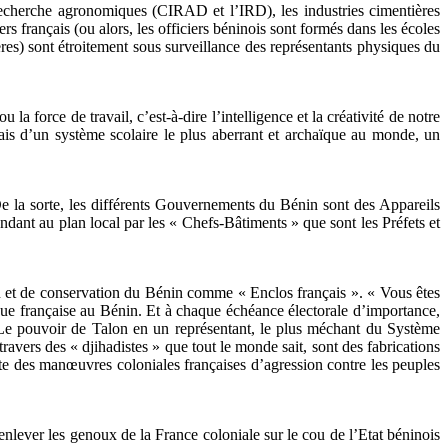
e recherche agronomiques (CIRAD et l’IRD), les industries cimentières
s français (ou alors, les officiers béninois sont formés dans les écoles
ières) sont étroitement sous surveillance des représentants physiques du
a force de travail, c’est-à-dire l’intelligence et la créativité de notre
ais d’un système scolaire le plus aberrant et archaïque au monde, un
De la sorte, les différents Gouvernements du Bénin sont des Appareils
endant au plan local par les « Chefs-Bâtiments » que sont les Préfets et
in et de conservation du Bénin comme « Enclos français ». « Vous êtes
itique française au Bénin. Et à chaque échéance électorale d’importance,
. Le pouvoir de Talon en un représentant, le plus méchant du Système
avers des « djihadistes » que tout le monde sait, sont des fabrications
te des manœuvres coloniales françaises d’agression contre les peuples
« enlever les genoux de la France coloniale sur le cou de l’Etat béninois