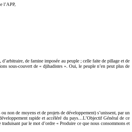
de l’APP,
 d’arbitraire, de famine imposée au peuple ; celle faite de pillage et de
tions sous-couvert de « djihadistes ». Oui, le peuple n’en peut plus de
urs ou non de moyens et de projets de développement) s’unissent, par un
développement rapide et accéléré du pays…L’Objectif Général de ce
e traduisant par le mot d’ordre « Produire ce que nous consommons et