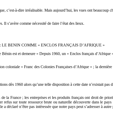
 c’est-à-dire irréalisable. Mais aujourd’hui, les vues ont beaucoup c
. Il s’avère comme nécessité de faire l’état des lieux.
L : LE BENIN COMME « ENCLOS FRANÇAIS D’AFRIQUE »
le Bénin est et demeure « Depuis 1960, un « Enclos français d’Afrique 
tion coloniale « Franc des Colonies Françaises d’Afrique » ; la dern
ions dès 1960 alors qu’une telle disposition à cette date n’existait pas 
de la France ; les entreprises et les produits français ont droit de pri
ier refus sur toute ressource brute ou naturelle découverte dans le pays 
lle a déclaré n’être pas intéressée que notre pays peut s’adresser à autre 