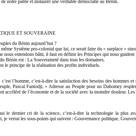
de notre patrie et instaurer une véritable démocratie au Bénin.
TIQUE ET SOUVERAINE
Peuples du Bénin aujourd’hui ?
même Système pro-colonial que lui, ce serait faire du « surplace » sino
ue nous entendons bâtir, il faut en définir les Principes qui nous guident 
 du Bénin est : La Souveraineté dans tous les domaines.
le principe de la réalisation des profits individuels.
’est l’homme, c’est-à-dire la satisfaction des besoins des hommes et si 
 Peuple, Pascal Fantodji, « Adresse au Peuple pour un Dahomey resple
t accéléré de l’économie et de la société avec la moindre douleur. Les
le dernier cri de la science, c’est-à-dire la technologie la plus av
point, je verrai les sous-points qui suivent : Gouvernance politique, Go