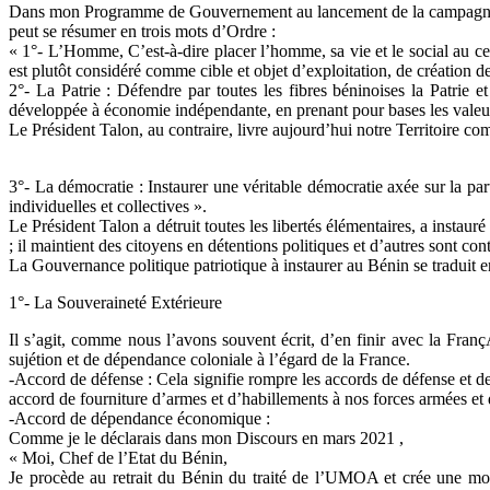
Dans mon Programme de Gouvernement au lancement de la campagne prés
peut se résumer en trois mots d’Ordre :
« 1°- L’Homme, C’est-à-dire placer l’homme, sa vie et le social au 
est plutôt considéré comme cible et objet d’exploitation, de création d
2°- La Patrie : Défendre par toutes les fibres béninoises la Patrie 
développée à économie indépendante, en prenant pour bases les valeurs
Le Président Talon, au contraire, livre aujourd’hui notre Territoire c
3°- La démocratie : Instaurer une véritable démocratie axée sur la part
individuelles et collectives ».
Le Président Talon a détruit toutes les libertés élémentaires, a insta
; il maintient des citoyens en détentions politiques et d’autres sont contr
La Gouvernance politique patriotique à instaurer au Bénin se traduit e
1°- La Souveraineté Extérieure
Il s’agit, comme nous l’avons souvent écrit, d’en finir avec la Franç
sujétion et de dépendance coloniale à l’égard de la France.
-Accord de défense : Cela signifie rompre les accords de défense et de
accord de fourniture d’armes et d’habillements à nos forces armées et 
-Accord de dépendance économique :
Comme je le déclarais dans mon Discours en mars 2021 ,
« Moi, Chef de l’Etat du Bénin,
Je procède au retrait du Bénin du traité de l’UMOA et crée une m