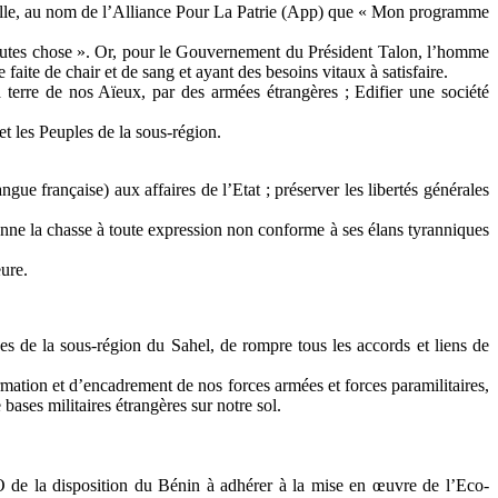
uelle, au nom de l’Alliance Pour La Patrie (App) que « Mon programme
toutes chose ». Or, pour le Gouvernement du Président Talon, l’homme
aite de chair et de sang et ayant des besoins vitaux à satisfaire.
a terre de nos Aïeux, par des armées étrangères ; Edifier une société
et les Peuples de la sous-région.
gue française) aux affaires de l’Etat ; préserver les libertés générales
donne la chasse à toute expression non conforme à ses élans tyranniques
ure.
ues de la sous-région du Sahel, de rompre tous les accords et liens de
rmation et d’encadrement de nos forces armées et forces paramilitaires,
ases militaires étrangères sur notre sol.
de la disposition du Bénin à adhérer à la mise en œuvre de l’Eco-