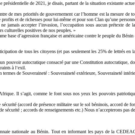
identielle de 2021, je disais, partant de la situation existante act
centre de mes priorités de gouvernement car l’homme est la mesure de 
e profits et de richesses pour lui-même et pour son Clan qu’une personne f
et ne jamais accepter l’invasion, l’occupation sous aucun prétexte de l
 culturelles positives de nos peuples. »
omme base d’agression française et américaine contre le peuple du Bénin 
icipation de tous les citoyens (et pas seulement les 25% de lettrés en lan
uré un pouvoir autocratique consacré par une Constitution autocratique, 
aints à l‘exil.
n termes de Souveraineté : Souveraineté extérieure, Souveraineté intérie
Afrique. Il s’agit, comme le font sous nos yeux les pouvoirs patriotiq
 sécurité (accord de présence militaire sur le sol béninois, accord de fo
de sécurité ; accords de renseignements etc.) Nous n’accepterons pas de b
onnaie nationale au Bénin. Tout en informant les pays de la CEDEAO 