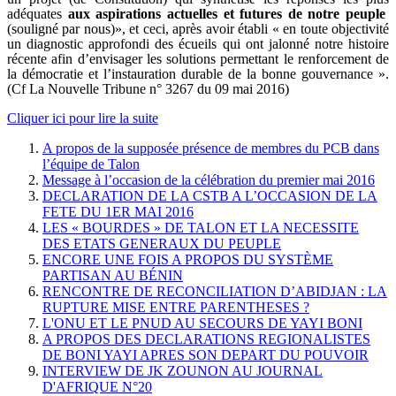
adéquates
aux aspirations actuelles et futures de notre peuple
(souligné par nous)», et ceci, après avoir établi « en toute objectivité
un diagnostic approfondi des écueils qui ont jalonné notre histoire
récente afin d’envisager les solutions permettant le renforcement de
la démocratie et l’instauration durable de la bonne gouvernance ».
(Cf La Nouvelle Tribune n° 3267 du 09 mai 2016)
Cliquer ici pour lire la suite
A propos de la supposée présence de membres du PCB dans
l’équipe de Talon
Message à l’occasion de la célébration du premier mai 2016
DECLARATION DE LA CSTB A L’OCCASION DE LA
FETE DU 1ER MAI 2016
LES « BOURDES » DE TALON ET LA NECESSITE
DES ETATS GENERAUX DU PEUPLE
ENCORE UNE FOIS A PROPOS DU SYSTÈME
PARTISAN AU BÉNIN
RENCONTRE DE RECONCILIATION D’ABIDJAN : LA
RUPTURE MISE ENTRE PARENTHESES ?
L'ONU ET LE PNUD AU SECOURS DE YAYI BONI
A PROPOS DES DECLARATIONS REGIONALISTES
DE BONI YAYI APRES SON DEPART DU POUVOIR
INTERVIEW DE JK ZOUNON AU JOURNAL
D'AFRIQUE N°20