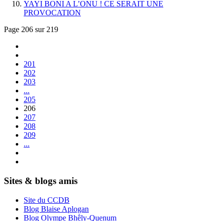
YAYI BONI A L’ONU ! CE SERAIT UNE
PROVOCATION
Page 206 sur 219
201
202
203
...
205
206
207
208
209
...
Sites & blogs amis
Site du CCDB
Blog Blaise Aplogan
Blog Olympe Bhêly-Quenum