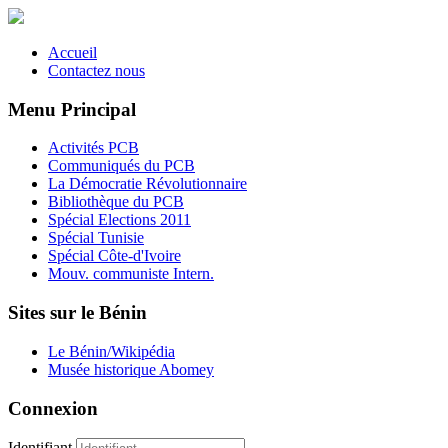
Accueil
Contactez nous
Menu Principal
Activités PCB
Communiqués du PCB
La Démocratie Révolutionnaire
Bibliothèque du PCB
Spécial Elections 2011
Spécial Tunisie
Spécial Côte-d'Ivoire
Mouv. communiste Intern.
Sites sur le Bénin
Le Bénin/Wikipédia
Musée historique Abomey
Connexion
Identifiant