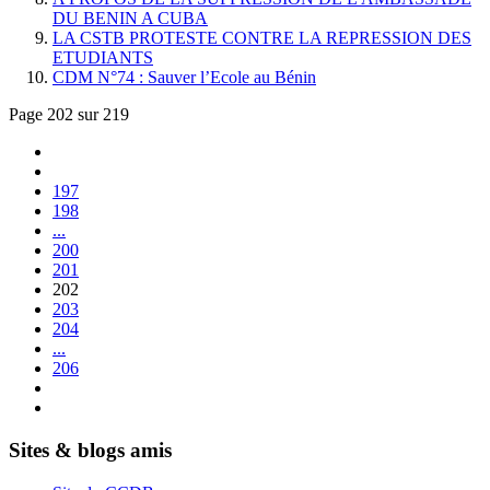
DU BENIN A CUBA
LA CSTB PROTESTE CONTRE LA REPRESSION DES
ETUDIANTS
CDM N°74 : Sauver l’Ecole au Bénin
Page 202 sur 219
197
198
...
200
201
202
203
204
...
206
Sites & blogs amis