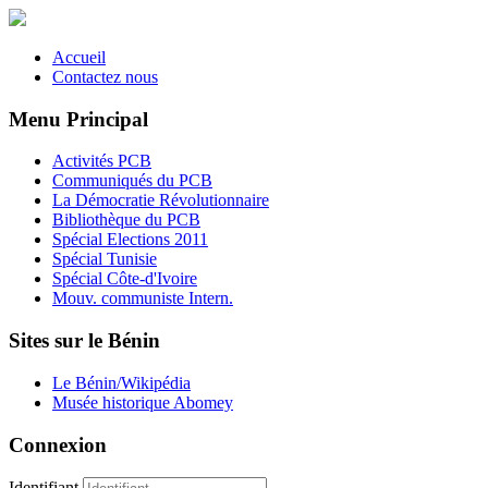
Accueil
Contactez nous
Menu Principal
Activités PCB
Communiqués du PCB
La Démocratie Révolutionnaire
Bibliothèque du PCB
Spécial Elections 2011
Spécial Tunisie
Spécial Côte-d'Ivoire
Mouv. communiste Intern.
Sites sur le Bénin
Le Bénin/Wikipédia
Musée historique Abomey
Connexion
Identifiant