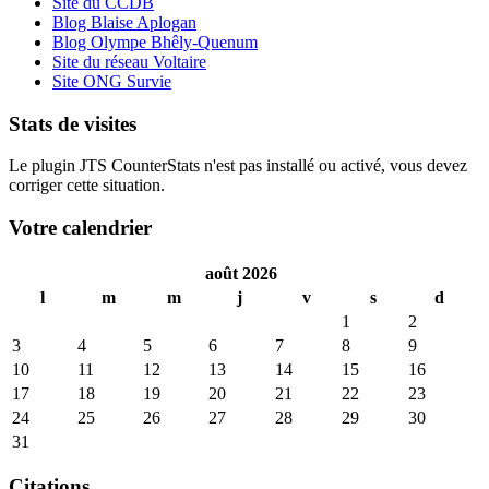
Site du CCDB
Blog Blaise Aplogan
Blog Olympe Bhêly-Quenum
Site du réseau Voltaire
Site ONG Survie
Stats de visites
Le plugin JTS CounterStats n'est pas installé ou activé, vous devez
corriger cette situation.
Votre calendrier
août 2026
l
m
m
j
v
s
d
1
2
3
4
5
6
7
8
9
10
11
12
13
14
15
16
17
18
19
20
21
22
23
24
25
26
27
28
29
30
31
Citations