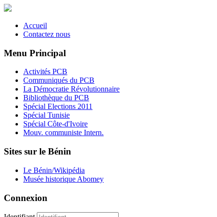
Accueil
Contactez nous
Menu Principal
Activités PCB
Communiqués du PCB
La Démocratie Révolutionnaire
Bibliothèque du PCB
Spécial Elections 2011
Spécial Tunisie
Spécial Côte-d'Ivoire
Mouv. communiste Intern.
Sites sur le Bénin
Le Bénin/Wikipédia
Musée historique Abomey
Connexion
Identifiant