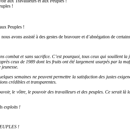
ir aux Travailleurs et aux Peuples !
euples !
ux Peuples !
e, nous avons assisté à des gestes de bravoure et d’abnégation de certai
ns combat et sans sacrifice. C’est pourquoi, tous ceux qui souillent la j
après ceux de 1989 dont les fruits ont été largement usurpés par la mafi
e jeunesse.
quelques semaines ne peuvent permettre la satisfaction des justes exige
ions crédibles et transparentes.
ir, le vôtre, le pouvoir des travailleurs et des peuples. Ce serait là l
s exploits !
EUPLES !