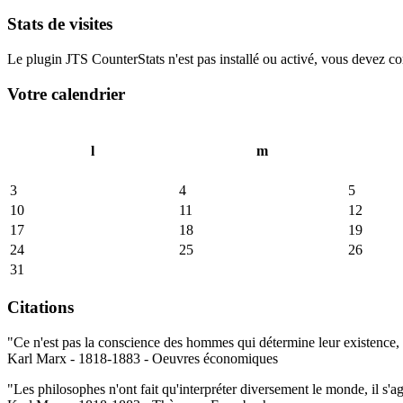
Stats de visites
Le plugin JTS CounterStats n'est pas installé ou activé, vous devez corr
Votre calendrier
l
m
3
4
5
10
11
12
17
18
19
24
25
26
31
Citations
"Ce n'est pas la conscience des hommes qui détermine leur existence, c
Karl Marx - 1818-1883 - Oeuvres économiques
"Les philosophes n'ont fait qu'interpréter diversement le monde, il s'a