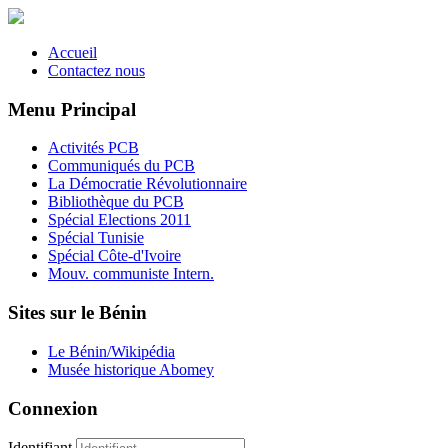
Accueil
Contactez nous
Menu Principal
Activités PCB
Communiqués du PCB
La Démocratie Révolutionnaire
Bibliothèque du PCB
Spécial Elections 2011
Spécial Tunisie
Spécial Côte-d'Ivoire
Mouv. communiste Intern.
Sites sur le Bénin
Le Bénin/Wikipédia
Musée historique Abomey
Connexion
Identifiant