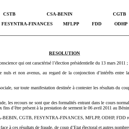
CSTB CSA-BENIN CGTB
FESYNTRA-FINANCES MFLPP FDD ODHP
________________________________________________________
RESOLUTION
nscience qui ont caractérisé l’élection présidentielle du 13 mars 2011 ;
’être nuls et non avenus, au regard de la conjonction d’intérêts en
 sociale, sur toute manifestation destinée à contester les résultats du 
ude, les recours ne sont que des formalités entrant dans le cours norma
x fins d’être présent à la prestation de serment le 06 avril 2011 au Bénin
STB, CSA-BEBIN, CGTB, FESYNTRA-FINANCES, MFLPP, ODHP, FDD réuni
face à ces résultats de fraude, de coup d’Etat électoral et autres nombre