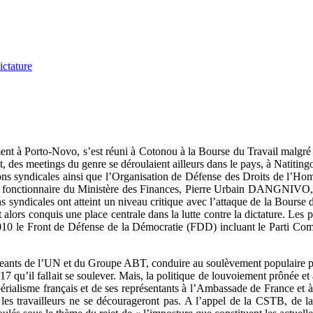
ictature
ent à Porto-Novo, s’est réuni à Cotonou à la Bourse du Travail malgré la
des meetings du genre se déroulaient ailleurs dans le pays, à Natitin
tions syndicales ainsi que l’Organisation de Défense des Droits de l’Ho
’un fonctionnaire du Ministère des Finances, Pierre Urbain DANGNIVO, 
ns syndicales ont atteint un niveau critique avec l’attaque de la Bourse d
 alors conquis une place centrale dans la lutte contre la dictature. Le
 2010 le Front de Défense de la Démocratie (FDD) incluant le Parti Comm
rigeants de l’UN et du Groupe ABT, conduire au soulèvement populaire
lait se soulever. Mais, la politique de louvoiement prônée et appl
impérialisme français et de ses représentants à l’Ambassade de France e
Mais, les travailleurs ne se décourageront pas. A l’appel de la CS