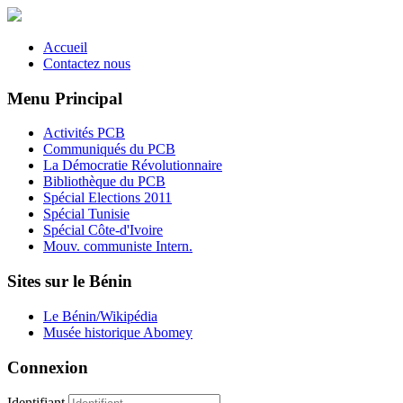
Accueil
Contactez nous
Menu Principal
Activités PCB
Communiqués du PCB
La Démocratie Révolutionnaire
Bibliothèque du PCB
Spécial Elections 2011
Spécial Tunisie
Spécial Côte-d'Ivoire
Mouv. communiste Intern.
Sites sur le Bénin
Le Bénin/Wikipédia
Musée historique Abomey
Connexion
Identifiant