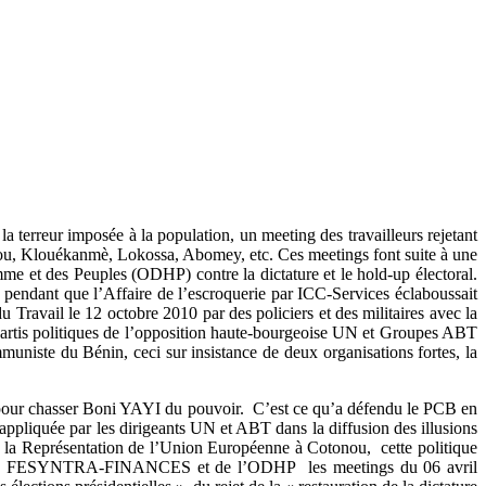
 terreur imposée à la population, un meeting des travailleurs rejetant
gou, Klouékanmè, Lokossa, Abomey, etc. Ces meetings font suite à une
mme et des Peuples (ODHP) contre la dictature et le hold-up électoral.
pendant que l’Affaire de l’escroquerie par ICC-Services éclaboussait
u Travail le 12 octobre 2010 par des policiers et des militaires avec la
s partis politiques de l’opposition haute-bourgeoise UN et Groupes ABT
uniste du Bénin, ceci sur insistance de deux organisations fortes, la
 pour chasser Boni YAYI du pouvoir. C’est ce qu’a défendu le PCB en
iquée par les dirigeants UN et ABT dans la diffusion des illusions
t à la Représentation de l’Union Européenne à Cotonou, cette politique
TB, de la FESYNTRA-FINANCES et de l’ODHP les meetings du 06 avril