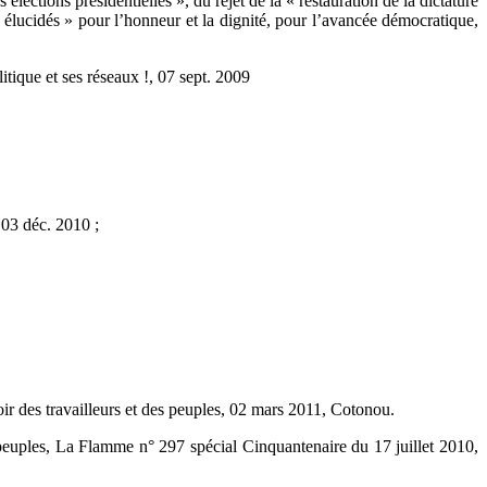
lections présidentielles », du rejet de la « restauration de la dictature
n élucidés » pour l’honneur et la dignité, pour l’avancée démocratique,
itique et ses réseaux !, 07 sept. 2009
03 déc. 2010 ;
oir des travailleurs et des peuples, 02 mars 2011, Cotonou.
 peuples, La Flamme n° 297 spécial Cinquantenaire du 17 juillet 2010,