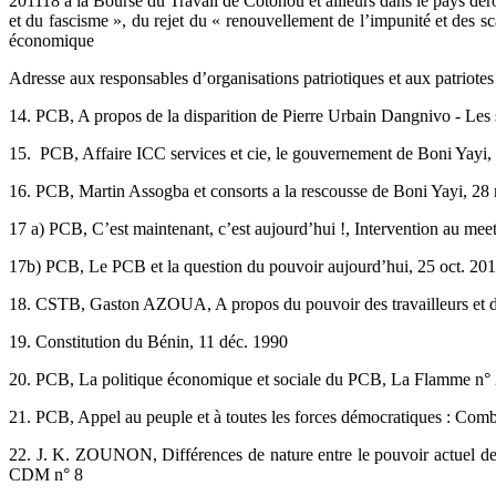
201118 à la Bourse du Travail de Cotonou et ailleurs dans le pays déroul
et du fascisme », du rejet du « renouvellement de l’impunité et des sc
économique
Adresse aux responsables d’organisations patriotiques et aux patriotes
14. PCB, A propos de la disparition de Pierre Urbain Dangnivo - Les 
15. PCB, Affaire ICC services et cie, le gouvernement de Boni Yayi, c
16. PCB, Martin Assogba et consorts a la rescousse de Boni Yayi, 28
17 a) PCB, C’est maintenant, c’est aujourd’hui !, Intervention au m
17b) PCB, Le PCB et la question du pouvoir aujourd’hui, 25 oct. 2
18. CSTB, Gaston AZOUA, A propos du pouvoir des travailleurs et de
19. Constitution du Bénin, 11 déc. 1990
20. PCB, La politique économique et sociale du PCB, La Flamme n° 2
21. PCB, Appel au peuple et à toutes les forces démocratiques : Combat
22. J. K. ZOUNON, Différences de nature entre le pouvoir actuel des 
CDM n° 8