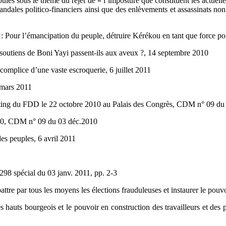
és sous le thème du rejet de « l’imposture que constituent les actuelles é
andales politico-financiers ainsi que des enlèvements et assassinats no
 : Pour l’émancipation du peuple, détruire Kérékou en tant que force pol
soutiens de Boni Yayi passent-ils aux aveux ?, 14 septembre 2010
omplice d’une vaste escroquerie, 6 juillet 2011
 mars 2011
eeting du FDD le 22 octobre 2010 au Palais des Congrès, CDM n° 09 du 
010, CDM n° 09 du 03 déc.2010
s peuples, 6 avril 2011
98 spécial du 03 janv. 2011, pp. 2-3
tre par tous les moyens les élections frauduleuses et instaurer le pouv
hauts bourgeois et le pouvoir en construction des travailleurs et des