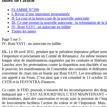
Index de l'article
FLAMME N°299
I- Revue d’une imposture programmée
II- La cour et la basse-cour de la nouvelle autocratie
III- Ce que promet la nouvelle autocratie : la refondation de la d
IV- Boni YAYI : un autocrate en faillite
Toutes les pages
Page 5 sur 5
IV- Boni YAYI : un autocrate en faillite
13.-
Le 06 avril 2011, pendant que le président imposteur prêtait serm
l’imposture et proclamant un Comité de Résistance. Au même moment, 
longue série de manifestations organisées par les centrales et fédéra
Lancées avec les protestations contre la disparition non élucidée d
le pouvoir, les manifestations de l’ensemble des centrales et fédératio
couverture de chars mis en branle par Boni YAYI. Les travailleurs ont
ont appelé à un Front. C’est ainsi que s’est constitué le 13 octobre
CSTB et la FESYNTRA-Finances.
Ce cadre, le FDD, pouvait, n’eussent été les inconséquences des di
indiquant que « C’EST AUJOURD’HUI, C’EST MAINTENANT »17 qu’il fal
électoralistes, dans des concessions et reculs sous la pression de l’
de louvoiement facilitera l’action du voleur et de l’imposteur. 