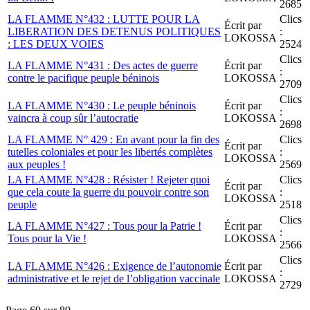
2685
LA FLAMME N°432 : LUTTE POUR LA
Clics
Écrit par
LIBERATION DES DETENUS POLITIQUES
:
LOKOSSA
: LES DEUX VOIES
2524
Clics
LA FLAMME N°431 : Des actes de guerre
Écrit par
:
contre le pacifique peuple béninois
LOKOSSA
2709
Clics
LA FLAMME N°430 : Le peuple béninois
Écrit par
:
vaincra à coup sûr l’autocratie
LOKOSSA
2698
LA FLAMME N° 429 : En avant pour la fin des
Clics
Écrit par
tutelles coloniales et pour les libertés complètes
:
LOKOSSA
aux peuples !
2569
LA FLAMME N°428 : Résister ! Rejeter quoi
Clics
Écrit par
que cela coute la guerre du pouvoir contre son
:
LOKOSSA
peuple
2518
Clics
LA FLAMME N°427 : Tous pour la Patrie !
Écrit par
:
Tous pour la Vie !
LOKOSSA
2566
Clics
LA FLAMME N°426 : Exigence de l’autonomie
Écrit par
:
administrative et le rejet de l’obligation vaccinale
LOKOSSA
2729