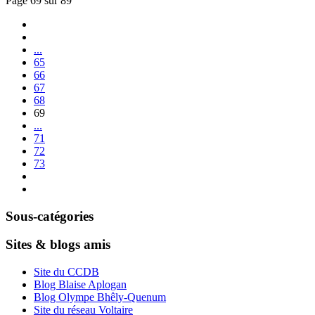
Page 69 sur 89
...
65
66
67
68
69
...
71
72
73
Sous-catégories
Sites & blogs amis
Site du CCDB
Blog Blaise Aplogan
Blog Olympe Bhêly-Quenum
Site du réseau Voltaire