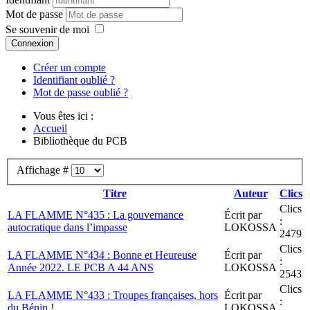
Mot de passe
Se souvenir de moi
Connexion
Créer un compte
Identifiant oublié ?
Mot de passe oublié ?
Vous êtes ici :
Accueil
Bibliothèque du PCB
Affichage #
Titre
Auteur
Clics
Clics
LA FLAMME N°435 : La gouvernance
Écrit par
:
autocratique dans l’impasse
LOKOSSA
2479
Clics
LA FLAMME N°434 : Bonne et Heureuse
Écrit par
:
Année 2022. LE PCB A 44 ANS
LOKOSSA
2543
Clics
LA FLAMME N°433 : Troupes françaises, hors
Écrit par
:
du Bénin !
LOKOSSA