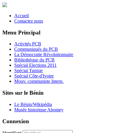
Accueil
Contactez nous
Menu Principal
Activités PCB
Communiqués du PCB
La Démocratie Révolutionnaire
Bibliothèque du PCB
Spécial Elections 2011
Spécial Tunisie
Spécial Côte-d'Ivoire
Mouv. communiste Intern.
Sites sur le Bénin
Le Bénin/Wikipédia
Musée historique Abomey
Connexion
Identifiant