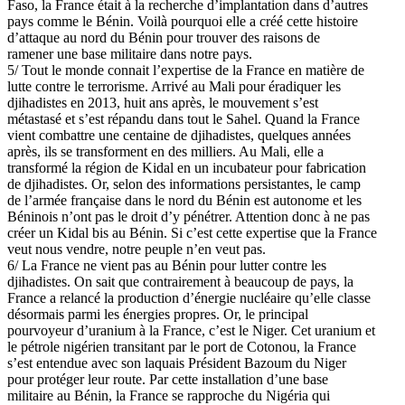
Faso, la France était à la recherche d’implantation dans d’autres
pays comme le Bénin. Voilà pourquoi elle a créé cette histoire
d’attaque au nord du Bénin pour trouver des raisons de
ramener une base militaire dans notre pays.
5/ Tout le monde connait l’expertise de la France en matière de
lutte contre le terrorisme. Arrivé au Mali pour éradiquer les
djihadistes en 2013, huit ans après, le mouvement s’est
métastasé et s’est répandu dans tout le Sahel. Quand la France
vient combattre une centaine de djihadistes, quelques années
après, ils se transforment en des milliers. Au Mali, elle a
transformé la région de Kidal en un incubateur pour fabrication
de djihadistes. Or, selon des informations persistantes, le camp
de l’armée française dans le nord du Bénin est autonome et les
Béninois n’ont pas le droit d’y pénétrer. Attention donc à ne pas
créer un Kidal bis au Bénin. Si c’est cette expertise que la France
veut nous vendre, notre peuple n’en veut pas.
6/ La France ne vient pas au Bénin pour lutter contre les
djihadistes. On sait que contrairement à beaucoup de pays, la
France a relancé la production d’énergie nucléaire qu’elle classe
désormais parmi les énergies propres. Or, le principal
pourvoyeur d’uranium à la France, c’est le Niger. Cet uranium et
le pétrole nigérien transitant par le port de Cotonou, la France
s’est entendue avec son laquais Président Bazoum du Niger
pour protéger leur route. Par cette installation d’une base
militaire au Bénin, la France se rapproche du Nigéria qui