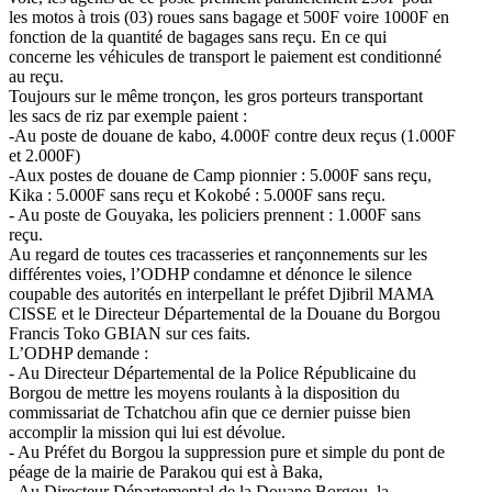
les motos à trois (03) roues sans bagage et 500F voire 1000F en
fonction de la quantité de bagages sans reçu. En ce qui
concerne les véhicules de transport le paiement est conditionné
au reçu.
Toujours sur le même tronçon, les gros porteurs transportant
les sacs de riz par exemple paient :
-Au poste de douane de kabo, 4.000F contre deux reçus (1.000F
et 2.000F)
-Aux postes de douane de Camp pionnier : 5.000F sans reçu,
Kika : 5.000F sans reçu et Kokobé : 5.000F sans reçu.
- Au poste de Gouyaka, les policiers prennent : 1.000F sans
reçu.
Au regard de toutes ces tracasseries et rançonnements sur les
différentes voies, l’ODHP condamne et dénonce le silence
coupable des autorités en interpellant le préfet Djibril MAMA
CISSE et le Directeur Départemental de la Douane du Borgou
Francis Toko GBIAN sur ces faits.
L’ODHP demande :
- Au Directeur Départemental de la Police Républicaine du
Borgou de mettre les moyens roulants à la disposition du
commissariat de Tchatchou afin que ce dernier puisse bien
accomplir la mission qui lui est dévolue.
- Au Préfet du Borgou la suppression pure et simple du pont de
péage de la mairie de Parakou qui est à Baka,
- Au Directeur Départemental de la Douane Borgou, la