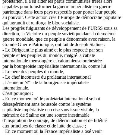
prolétarien, il a su aider les partis communistes frères alors
capables pour transformer la guerre impérialiste en guerre
patriotique dans leurs pays respectifs pour porter leur peuple
au pouvoir. Cette action créa l’Europe de démocratie populaire
qui agrandit et renforça le bloc socialiste.
Les progrès fulgurants de développement de l’URSS sous sa
direction, la Victoire du peuple soviétique dans la deuxième
guerre mondiale, que ce peuple a dénommée avec raison, la
Grande Guerre Patriotique, ont fait de Joseph Staline :
- Le Dirigeant le plus aimé et le plus respecté par son
peuple et les peuples du monde, malgré la cabale
internationale mensongère et calomnieuse orchestrée
par la bourgeoisie impérialiste internationale, contre lui
- Le père des peuples du monde,
- Le chef incontesté du prolétariat international
- L’ennemi N°1 de la bourgeoisie impérialiste
internationale.
C’est pourquoi :
- En ce moment où le prolétariat international se bat
désespérément sans boussole contre le système
capitaliste impérialiste en crise sans issue visible, la
mémoire de Staline est une source inestimable
d’inspiration de courage, de détermination et de fidélité
aux principes de classe et de lutte de classe ;
- En ce moment où la France impérialiste a osé venir