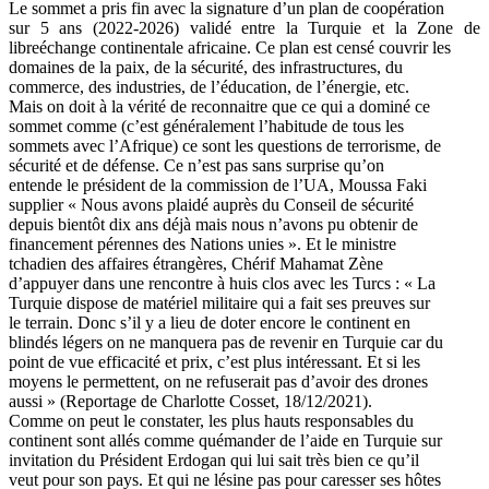
Le sommet a pris fin avec la signature d’un plan de coopération
sur 5 ans (2022-2026) validé entre la Turquie et la Zone de
libreéchange continentale africaine. Ce plan est censé couvrir les
domaines de la paix, de la sécurité, des infrastructures, du
commerce, des industries, de l’éducation, de l’énergie, etc.
Mais on doit à la vérité de reconnaitre que ce qui a dominé ce
sommet comme (c’est généralement l’habitude de tous les
sommets avec l’Afrique) ce sont les questions de terrorisme, de
sécurité et de défense. Ce n’est pas sans surprise qu’on
entende le président de la commission de l’UA, Moussa Faki
supplier « Nous avons plaidé auprès du Conseil de sécurité
depuis bientôt dix ans déjà mais nous n’avons pu obtenir de
financement pérennes des Nations unies ». Et le ministre
tchadien des affaires étrangères, Chérif Mahamat Zène
d’appuyer dans une rencontre à huis clos avec les Turcs : « La
Turquie dispose de matériel militaire qui a fait ses preuves sur
le terrain. Donc s’il y a lieu de doter encore le continent en
blindés légers on ne manquera pas de revenir en Turquie car du
point de vue efficacité et prix, c’est plus intéressant. Et si les
moyens le permettent, on ne refuserait pas d’avoir des drones
aussi » (Reportage de Charlotte Cosset, 18/12/2021).
Comme on peut le constater, les plus hauts responsables du
continent sont allés comme quémander de l’aide en Turquie sur
invitation du Président Erdogan qui lui sait très bien ce qu’il
veut pour son pays. Et qui ne lésine pas pour caresser ses hôtes