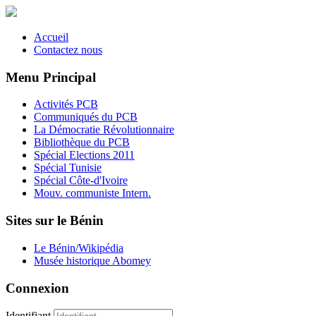
Accueil
Contactez nous
Menu Principal
Activités PCB
Communiqués du PCB
La Démocratie Révolutionnaire
Bibliothèque du PCB
Spécial Elections 2011
Spécial Tunisie
Spécial Côte-d'Ivoire
Mouv. communiste Intern.
Sites sur le Bénin
Le Bénin/Wikipédia
Musée historique Abomey
Connexion
Identifiant