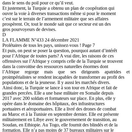
dans le sens du poil pour ce qu’il veut.
Et justement, la Turquie a obtenu un plan de coopération qui
ouvre la voie à diverses transactions même si pour le moment
c’est sur le terrain de l’armement militaire que ses affaires
prospèrent. Or, tout le monde sait que ce secteur est un des
gros pourvoyeurs de devises.
D
LA FLAMME N°433 24 décembre 2021
Prolétaires de tous les pays, unissez-vous ! Page 7
Et puis, on peut se poser la question, pourquoi autant d’intérêt
pour l’Afrique de toutes parts? A vrai dire, les raisons de ces
offensives sur l’Afrique y compris celle de la Turquie se trouvent
dans la convoitise des ressources naturelles énormes dont
l’Afrique regorge mais que ses dirigeants apatrides et
proimpérialistes se rendent incapables de transformer au profit des
populations et de la jeunesse. Il y aussi les marchés divers.
Ainsi donc, la Turquie se lance à son tour en Afrique et fait de
grandes percées. Elle a une base militaire en Somalie depuis
2017 avec 200 soldats et formateurs sur place. En plus, elle y
opère dans le domaine des hôpitaux, des infrastructures
portuaires et aéroportuaires. Elle a livré des drones de combat
au Maroc et à la Tunisie en septembre dernier. Elle est présente
militairement en Libye avec le gouvernement de transition, au
Soudan, en Ethiopie. Au Togo, elle fournit des blindés et de la
formation. Elle n’a pas moins de 37 bureaux militaires sur le