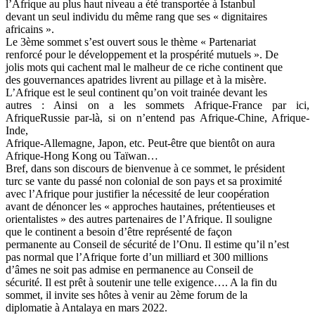
l’Afrique au plus haut niveau a été transportée à Istanbul
devant un seul individu du même rang que ses « dignitaires
africains ».
Le 3ème sommet s’est ouvert sous le thème « Partenariat
renforcé pour le développement et la prospérité mutuels ». De
jolis mots qui cachent mal le malheur de ce riche continent que
des gouvernances apatrides livrent au pillage et à la misère.
L’Afrique est le seul continent qu’on voit trainée devant les
autres : Ainsi on a les sommets Afrique-France par ici,
AfriqueRussie par-là, si on n’entend pas Afrique-Chine, Afrique-
Inde,
Afrique-Allemagne, Japon, etc. Peut-être que bientôt on aura
Afrique-Hong Kong ou Taïwan…
Bref, dans son discours de bienvenue à ce sommet, le président
turc se vante du passé non colonial de son pays et sa proximité
avec l’Afrique pour justifier la nécessité de leur coopération
avant de dénoncer les « approches hautaines, prétentieuses et
orientalistes » des autres partenaires de l’Afrique. Il souligne
que le continent a besoin d’être représenté de façon
permanente au Conseil de sécurité de l’Onu. Il estime qu’il n’est
pas normal que l’Afrique forte d’un milliard et 300 millions
d’âmes ne soit pas admise en permanence au Conseil de
sécurité. Il est prêt à soutenir une telle exigence…. A la fin du
sommet, il invite ses hôtes à venir au 2ème forum de la
diplomatie à Antalaya en mars 2022.