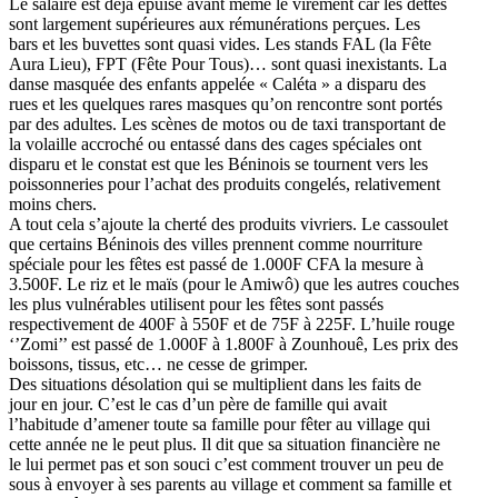
Le salaire est déjà épuisé avant même le virement car les dettes
sont largement supérieures aux rémunérations perçues. Les
bars et les buvettes sont quasi vides. Les stands FAL (la Fête
Aura Lieu), FPT (Fête Pour Tous)… sont quasi inexistants. La
danse masquée des enfants appelée « Caléta » a disparu des
rues et les quelques rares masques qu’on rencontre sont portés
par des adultes. Les scènes de motos ou de taxi transportant de
la volaille accroché ou entassé dans des cages spéciales ont
disparu et le constat est que les Béninois se tournent vers les
poissonneries pour l’achat des produits congelés, relativement
moins chers.
A tout cela s’ajoute la cherté des produits vivriers. Le cassoulet
que certains Béninois des villes prennent comme nourriture
spéciale pour les fêtes est passé de 1.000F CFA la mesure à
3.500F. Le riz et le maïs (pour le Amiwô) que les autres couches
les plus vulnérables utilisent pour les fêtes sont passés
respectivement de 400F à 550F et de 75F à 225F. L’huile rouge
‘’Zomi’’ est passé de 1.000F à 1.800F à Zounhouê, Les prix des
boissons, tissus, etc… ne cesse de grimper.
Des situations désolation qui se multiplient dans les faits de
jour en jour. C’est le cas d’un père de famille qui avait
l’habitude d’amener toute sa famille pour fêter au village qui
cette année ne le peut plus. Il dit que sa situation financière ne
le lui permet pas et son souci c’est comment trouver un peu de
sous à envoyer à ses parents au village et comment sa famille et