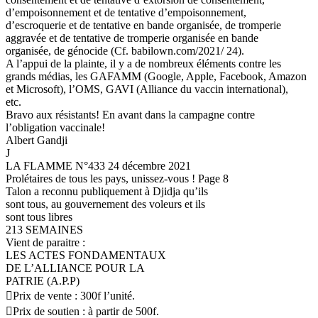
d’empoisonnement et de tentative d’empoisonnement,
d’escroquerie et de tentative en bande organisée, de tromperie
aggravée et de tentative de tromperie organisée en bande
organisée, de génocide (Cf. babilown.com/2021/ 24).
A l’appui de la plainte, il y a de nombreux éléments contre les
grands médias, les GAFAMM (Google, Apple, Facebook, Amazon
et Microsoft), l’OMS, GAVI (Alliance du vaccin international),
etc.
Bravo aux résistants! En avant dans la campagne contre
l’obligation vaccinale!
Albert Gandji
J
LA FLAMME N°433 24 décembre 2021
Prolétaires de tous les pays, unissez-vous ! Page 8
Talon a reconnu publiquement à Djidja qu’ils
sont tous, au gouvernement des voleurs et ils
sont tous libres
213 SEMAINES
Vient de paraitre :
LES ACTES FONDAMENTAUX
DE L’ALLIANCE POUR LA
PATRIE (A.P.P)
Prix de vente : 300f l’unité.
Prix de soutien : à partir de 500f.