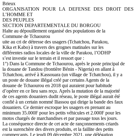
Brieux
ORGANISATION POUR LA DEFENSE DES DROIT DES
L’HOMME ET
DES PEUPLES
SECTION DEPARTEMENTALE DU BORGOU
Halte au dépouillement organisé des populations de la
Commune de Tchaourou
uite au cri de détresse des usagers (Tchatchou, Parakou,
Kika et Kabo) à travers des grognes matinales sur les
différentes radios locales de la ville de Parakou, l’ODHP
s’est investie sur le terrain et il ressort que :
1°) Dans la Commune de Tchaourou, après le poste principal de
la douane de Tandou (frontière Bénin - Nigeria) en allant à
Tchatchou, arrivé à Kassouara (un village de Tchatchou), il y a
un poste de douane illégal créé par certains Agents de la
douane de Tchaourou en 2018 qui auraient pour habitude
d’opérer en ce lieu sans reçu. Après la mutation de la majorité
de ces agents douaniers dudit réseau, le poste illégal aurait été
confié à un certain nommé Iliassou qui dirige la bande des faux
douaniers. Ce dernier escroque les usagers en prenant au
minimum 35.000F pour les petits véhicules et 2.000F pour les
motos chargés de marchandises et par passage tous les jours.
La conséquence directe de cet acte de rançonnements criards
est la surenchère des divers produits, et la faillite des petits
commerçants. Le jeudi 09 décembre 2021, une délégation