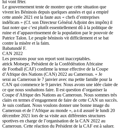
lui vont fêter.
Le gouvernement tente de montrer que cette situation que
vivent les Béninois depuis quelques années et qui a empiré
cette année 2021 est la faute aux « chefs d’entreprises
indélicats » (Cf. son Directeur Général Adjoint des impôts) il
faut noter que c’est plutôt essentiellement dû à la politique de
ruine et d’appauvrissement de la population par le pouvoir de
Patrice Talon. Le peuple béninois vit difficilement et se bat
contre la misère et la faim.
Babatundé F.
CAN 2022
Les pressions pour son report sont inacceptables.
atrick Motsepe, Président de la Confédération Africaine
de Football (CAF) confirme la tenue effective de la Coupe
d’Afrique des Nations (CAN) 2022 au Cameroun. « Je
serai au Cameroun le 7 janvier avec ma petite famille pour la
CAN qui commence le 9 janvier. Nous avons une idée claire de
ce que nous souhaitons faire. Il est question d’organiser la
Coupe d’Afrique des Nations au Cameroun. Nous sommes très
clairs en termes d’engagement de faire de cette CAN un succès.
Je suis confiant. Nous voulons donner une bonne image du
Cameroun et de l’Afrique au monde », a-t-il assuré le lundi 20
décembre 2021 lors de sa visite aux différentes structures
sportives en charge de l’organisation de la CAN 2022 au
Cameroun. Cette réaction du Président de la CAF est à saluer.