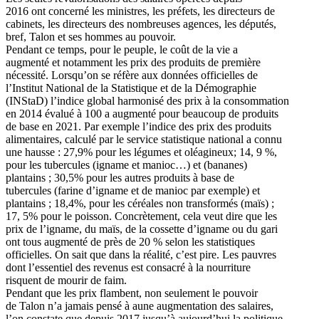
2016 ont concerné les ministres, les préfets, les directeurs de
cabinets, les directeurs des nombreuses agences, les députés,
bref, Talon et ses hommes au pouvoir.
Pendant ce temps, pour le peuple, le coût de la vie a
augmenté et notamment les prix des produits de première
nécessité. Lorsqu’on se réfère aux données officielles de
l’Institut National de la Statistique et de la Démographie
(INStaD) l’indice global harmonisé des prix à la consommation
en 2014 évalué à 100 a augmenté pour beaucoup de produits
de base en 2021. Par exemple l’indice des prix des produits
alimentaires, calculé par le service statistique national a connu
une hausse : 27,9% pour les légumes et oléagineux; 14, 9 %,
pour les tubercules (igname et manioc…) et (bananes)
plantains ; 30,5% pour les autres produits à base de
tubercules (farine d’igname et de manioc par exemple) et
plantains ; 18,4%, pour les céréales non transformés (maïs) ;
17, 5% pour le poisson. Concrètement, cela veut dire que les
prix de l’igname, du maïs, de la cossette d’igname ou du gari
ont tous augmenté de près de 20 % selon les statistiques
officielles. On sait que dans la réalité, c’est pire. Les pauvres
dont l’essentiel des revenus est consacré à la nourriture
risquent de mourir de faim.
Pendant que les prix flambent, non seulement le pouvoir
de Talon n’a jamais pensé à aune augmentation des salaires,
l’on constate que depuis 2017 jusqu’à aujourd’hui la politique