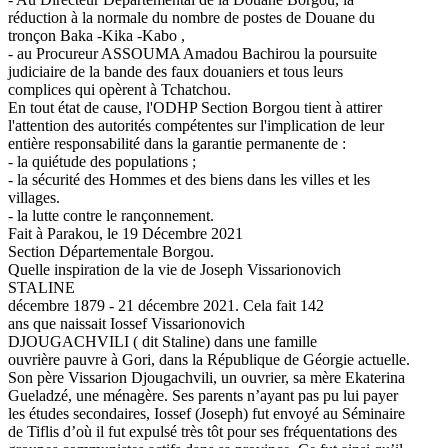
réduction à la normale du nombre de postes de Douane du
tronçon Baka -Kika -Kabo ,
- au Procureur ASSOUMA Amadou Bachirou la poursuite
judiciaire de la bande des faux douaniers et tous leurs
complices qui opèrent à Tchatchou.
En tout état de cause, l'ODHP Section Borgou tient à attirer
l'attention des autorités compétentes sur l'implication de leur
entière responsabilité dans la garantie permanente de :
- la quiétude des populations ;
- la sécurité des Hommes et des biens dans les villes et les
villages.
- la lutte contre le rançonnement.
Fait à Parakou, le 19 Décembre 2021
Section Départementale Borgou.
Quelle inspiration de la vie de Joseph Vissarionovich
STALINE
décembre 1879 - 21 décembre 2021. Cela fait 142
ans que naissait Iossef Vissarionovich
DJOUGACHVILI ( dit Staline) dans une famille
ouvrière pauvre à Gori, dans la République de Géorgie actuelle.
Son père Vissarion Djougachvili, un ouvrier, sa mère Ekaterina
Gueladzé, une ménagère. Ses parents n’ayant pas pu lui payer
les études secondaires, Iossef (Joseph) fut envoyé au Séminaire
de Tiflis d’où il fut expulsé très tôt pour ses fréquentations des