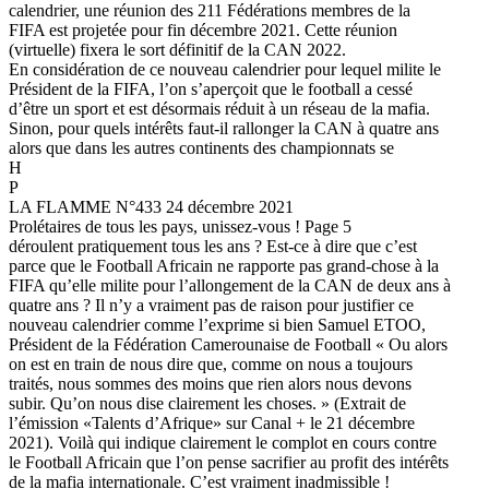
calendrier, une réunion des 211 Fédérations membres de la
FIFA est projetée pour fin décembre 2021. Cette réunion
(virtuelle) fixera le sort définitif de la CAN 2022.
En considération de ce nouveau calendrier pour lequel milite le
Président de la FIFA, l’on s’aperçoit que le football a cessé
d’être un sport et est désormais réduit à un réseau de la mafia.
Sinon, pour quels intérêts faut-il rallonger la CAN à quatre ans
alors que dans les autres continents des championnats se
H
P
LA FLAMME N°433 24 décembre 2021
Prolétaires de tous les pays, unissez-vous ! Page 5
déroulent pratiquement tous les ans ? Est-ce à dire que c’est
parce que le Football Africain ne rapporte pas grand-chose à la
FIFA qu’elle milite pour l’allongement de la CAN de deux ans à
quatre ans ? Il n’y a vraiment pas de raison pour justifier ce
nouveau calendrier comme l’exprime si bien Samuel ETOO,
Président de la Fédération Camerounaise de Football « Ou alors
on est en train de nous dire que, comme on nous a toujours
traités, nous sommes des moins que rien alors nous devons
subir. Qu’on nous dise clairement les choses. » (Extrait de
l’émission «Talents d’Afrique» sur Canal + le 21 décembre
2021). Voilà qui indique clairement le complot en cours contre
le Football Africain que l’on pense sacrifier au profit des intérêts
de la mafia internationale. C’est vraiment inadmissible !