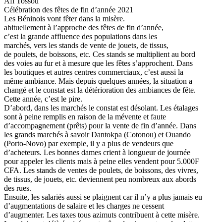
Afi Tossou
Célébration des fêtes de fin d’année 2021
Les Béninois vont fêter dans la misère.
abituellement à l’approche des fêtes de fin d’année,
c’est la grande affluence des populations dans les
marchés, vers les stands de vente de jouets, de tissus,
de poulets, de boissons, etc. Ces stands se multiplient au bord
des voies au fur et à mesure que les fêtes s’approchent. Dans
les boutiques et autres centres commerciaux, c’est aussi la
même ambiance. Mais depuis quelques années, la situation a
changé et le constat est la détérioration des ambiances de fête.
Cette année, c’est le pire.
D’abord, dans les marchés le constat est désolant. Les étalages
sont à peine remplis en raison de la mévente et faute
d’accompagnement (prêts) pour la vente de fin d’année. Dans
les grands marchés à savoir Dantokpa (Cotonou) et Ouando
(Porto-Novo) par exemple, il y a plus de vendeurs que
d’acheteurs. Les bonnes dames crient à longueur de journée
pour appeler les clients mais à peine elles vendent pour 5.000F
CFA. Les stands de ventes de poulets, de boissons, des vivres,
de tissus, de jouets, etc. deviennent peu nombreux aux abords
des rues.
Ensuite, les salariés aussi se plaignent car il n’y a plus jamais eu
d’augmentations de salaire et les charges ne cessent
d’augmenter. Les taxes tous azimuts contribuent à cette misère.