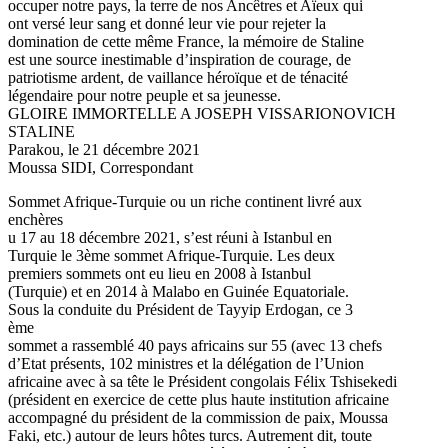
occuper notre pays, la terre de nos Ancêtres et Aïeux qui
ont versé leur sang et donné leur vie pour rejeter la
domination de cette même France, la mémoire de Staline
est une source inestimable d’inspiration de courage, de
patriotisme ardent, de vaillance héroïque et de ténacité
légendaire pour notre peuple et sa jeunesse.
GLOIRE IMMORTELLE A JOSEPH VISSARIONOVICH
STALINE
Parakou, le 21 décembre 2021
Moussa SIDI, Correspondant
Sommet Afrique-Turquie ou un riche continent livré aux
enchères
u 17 au 18 décembre 2021, s’est réuni à Istanbul en
Turquie le 3ème sommet Afrique-Turquie. Les deux
premiers sommets ont eu lieu en 2008 à Istanbul
(Turquie) et en 2014 à Malabo en Guinée Equatoriale.
Sous la conduite du Président de Tayyip Erdogan, ce 3
ème
sommet a rassemblé 40 pays africains sur 55 (avec 13 chefs
d’Etat présents, 102 ministres et la délégation de l’Union
africaine avec à sa tête le Président congolais Félix Tshisekedi
(président en exercice de cette plus haute institution africaine
accompagné du président de la commission de paix, Moussa
Faki, etc.) autour de leurs hôtes turcs. Autrement dit, toute