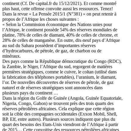
continent (Cf. De capital.fr du 15/12/2021). Et comme montré
plus haut, cette offense convoite aussi les ressources. Tenez!
Dans la revue « La Pensée 2015/1 (N°381) » on peut retenir à
propos de l’Afrique les choses suivantes :
« Selon la Commission économique des Nations unies pour
l’Afrique, le continent possède 54% des réserves mondiales de
platine, 78% de celles de diamant, 40% de celles de chrome, et
28% de celles de manganèse. En outre, dix-neuf pays d’Afrique
au sud du Sahara possèdent d’importantes réserves
d’hydrocarbures, de pétrole, de gaz, de charbon ou de
minéraux.
Des pays comme la République démocratique du Congo (RDC),
la Zambie, le Niger, l’Afrique du sud, regorgent de matières
premières stratégiques, comme le cuivre, le coltan (utilisé dans
la fabrication des téléphones portables), l’uranium, le diamant,
l’or. De nouvelles découvertes de réserves de pétrole, de gaz
naturel et de réserves stratégiques sont annoncées dans
plusieurs pays du continent …
Dans la région du Golfe de Guinée (Angola, Guinée Equatoriale,
Nigeria, Congo, Gabon) se trouvent près des trois quarts des
réserves pétrolières africaines. Cela explique que cette région
soit la cible des compagnies occidentales (Exxon Mobil, Shell,
BP, Elf, entre autres). Plusieurs sources indiquent que plus du
quart des besoins des Etats-Unis viendront de l’Afrique à partir
de 2015… Cette convoitise des ressources pétrolières africaines