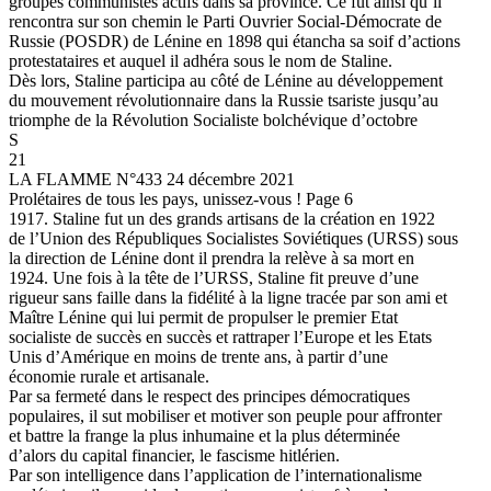
groupes communistes actifs dans sa province. Ce fut ainsi qu’il
rencontra sur son chemin le Parti Ouvrier Social-Démocrate de
Russie (POSDR) de Lénine en 1898 qui étancha sa soif d’actions
protestataires et auquel il adhéra sous le nom de Staline.
Dès lors, Staline participa au côté de Lénine au développement
du mouvement révolutionnaire dans la Russie tsariste jusqu’au
triomphe de la Révolution Socialiste bolchévique d’octobre
S
21
LA FLAMME N°433 24 décembre 2021
Prolétaires de tous les pays, unissez-vous ! Page 6
1917. Staline fut un des grands artisans de la création en 1922
de l’Union des Républiques Socialistes Soviétiques (URSS) sous
la direction de Lénine dont il prendra la relève à sa mort en
1924. Une fois à la tête de l’URSS, Staline fit preuve d’une
rigueur sans faille dans la fidélité à la ligne tracée par son ami et
Maître Lénine qui lui permit de propulser le premier Etat
socialiste de succès en succès et rattraper l’Europe et les Etats
Unis d’Amérique en moins de trente ans, à partir d’une
économie rurale et artisanale.
Par sa fermeté dans le respect des principes démocratiques
populaires, il sut mobiliser et motiver son peuple pour affronter
et battre la frange la plus inhumaine et la plus déterminée
d’alors du capital financier, le fascisme hitlérien.
Par son intelligence dans l’application de l’internationalisme