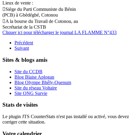
Lieux de vente :
Siège du Parti Communiste du Bénin
(PCB) à Gbèdégbé, Cotonou
A la bourse du Travail de Cotonou, au
Secrétariat de la CSTB
Cliquer ici pour télécharger le journal LA FLAMME N°433
Précédent
Suivant
Sites & blogs amis
Site du CCDB
Blog Blaise Aplogan
Blog Olympe Bhêly-Quenum
Site du réseau Voltaire
Site ONG Survie
Stats de visites
Le plugin JTS CounterStats n'est pas installé ou activé, vous devez
corriger cette situation.
Votre calendrier