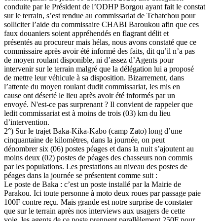
conduite par le Président de l’ODHP Borgou ayant fait le constat
sur le terrain, s’est rendue au commissariat de Tchatchou pour
solliciter l’aide du commissaire CHABI Baroukou afin que ces
faux douaniers soient appréhendés en flagrant délit et
présentés au procureur mais hélas, nous avons constaté que ce
commissaire après avoir été informé des faits, dit qu’il n’a pas
de moyen roulant disponible, ni d’assez d’Agents pour
intervenir sur le terrain malgré que la délégation lui a proposé
de mettre leur véhicule à sa disposition. Bizarrement, dans
l’attente du moyen roulant dudit commissariat, les mis en
cause ont déserté le lieu après avoir été informés par un
envoyé. N'est-ce pas surprenant ? Il convient de rappeler que
ledit commissariat est à moins de trois (03) km du lieu
d’intervention.
2°) Sur le trajet Baka-Kika-Kabo (camp Zato) long d’une
cinquantaine de kilomètres, dans la journée, on peut
dénombrer six (06) postes péages et dans la nuit s’ajoutent au
moins deux (02) postes de péages des chasseurs non commis
par les populations. Les prestations au niveau des postes de
péages dans la journée se présentent comme suit :
Le poste de Baka : c’est un poste installé par la Mairie de
Parakou. Ici toute personne à moto deux roues par passage paie
100F contre reçu. Mais grande est notre surprise de constater
que sur le terrain après nos interviews aux usagers de cette
voie, les agents de ce poste prennent parallèlement 250F pour