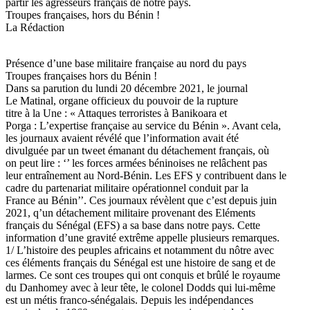
partir les agresseurs français de notre pays.
Troupes françaises, hors du Bénin !
La Rédaction
Présence d’une base militaire française au nord du pays
Troupes françaises hors du Bénin !
Dans sa parution du lundi 20 décembre 2021, le journal
Le Matinal, organe officieux du pouvoir de la rupture
titre à la Une : « Attaques terroristes à Banikoara et
Porga : L’expertise française au service du Bénin ». Avant cela,
les journaux avaient révélé que l’information avait été
divulguée par un tweet émanant du détachement français, où
on peut lire : ‘’ les forces armées béninoises ne relâchent pas
leur entraînement au Nord-Bénin. Les EFS y contribuent dans le
cadre du partenariat militaire opérationnel conduit par la
France au Bénin’’. Ces journaux révèlent que c’est depuis juin
2021, q’un détachement militaire provenant des Eléments
français du Sénégal (EFS) a sa base dans notre pays. Cette
information d’une gravité extrême appelle plusieurs remarques.
1/ L’histoire des peuples africains et notamment du nôtre avec
ces éléments français du Sénégal est une histoire de sang et de
larmes. Ce sont ces troupes qui ont conquis et brûlé le royaume
du Danhomey avec à leur tête, le colonel Dodds qui lui-même
est un métis franco-sénégalais. Depuis les indépendances