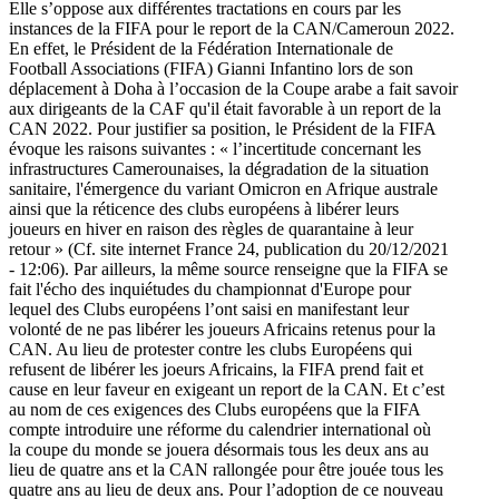
Elle s’oppose aux différentes tractations en cours par les
instances de la FIFA pour le report de la CAN/Cameroun 2022.
En effet, le Président de la Fédération Internationale de
Football Associations (FIFA) Gianni Infantino lors de son
déplacement à Doha à l’occasion de la Coupe arabe a fait savoir
aux dirigeants de la CAF qu'il était favorable à un report de la
CAN 2022. Pour justifier sa position, le Président de la FIFA
évoque les raisons suivantes : « l’incertitude concernant les
infrastructures Camerounaises, la dégradation de la situation
sanitaire, l'émergence du variant Omicron en Afrique australe
ainsi que la réticence des clubs européens à libérer leurs
joueurs en hiver en raison des règles de quarantaine à leur
retour » (Cf. site internet France 24, publication du 20/12/2021
- 12:06). Par ailleurs, la même source renseigne que la FIFA se
fait l'écho des inquiétudes du championnat d'Europe pour
lequel des Clubs européens l’ont saisi en manifestant leur
volonté de ne pas libérer les joueurs Africains retenus pour la
CAN. Au lieu de protester contre les clubs Européens qui
refusent de libérer les joeurs Africains, la FIFA prend fait et
cause en leur faveur en exigeant un report de la CAN. Et c’est
au nom de ces exigences des Clubs européens que la FIFA
compte introduire une réforme du calendrier international où
la coupe du monde se jouera désormais tous les deux ans au
lieu de quatre ans et la CAN rallongée pour être jouée tous les
quatre ans au lieu de deux ans. Pour l’adoption de ce nouveau