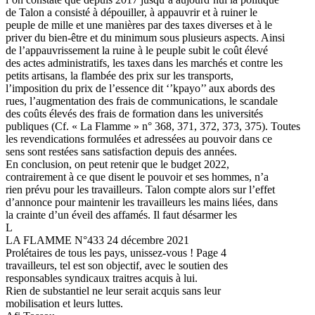
de Talon a consisté à dépouiller, à appauvrir et à ruiner le
peuple de mille et une manières par des taxes diverses et à le
priver du bien-être et du minimum sous plusieurs aspects. Ainsi
de l’appauvrissement la ruine à le peuple subit le coût élevé
des actes administratifs, les taxes dans les marchés et contre les
petits artisans, la flambée des prix sur les transports,
l’imposition du prix de l’essence dit ‘’kpayo’’ aux abords des
rues, l’augmentation des frais de communications, le scandale
des coûts élevés des frais de formation dans les universités
publiques (Cf. « La Flamme » n° 368, 371, 372, 373, 375). Toutes
les revendications formulées et adressées au pouvoir dans ce
sens sont restées sans satisfaction depuis des années.
En conclusion, on peut retenir que le budget 2022,
contrairement à ce que disent le pouvoir et ses hommes, n’a
rien prévu pour les travailleurs. Talon compte alors sur l’effet
d’annonce pour maintenir les travailleurs les mains liées, dans
la crainte d’un éveil des affamés. Il faut désarmer les
L
LA FLAMME N°433 24 décembre 2021
Prolétaires de tous les pays, unissez-vous ! Page 4
travailleurs, tel est son objectif, avec le soutien des
responsables syndicaux traitres acquis à lui.
Rien de substantiel ne leur serait acquis sans leur
mobilisation et leurs luttes.