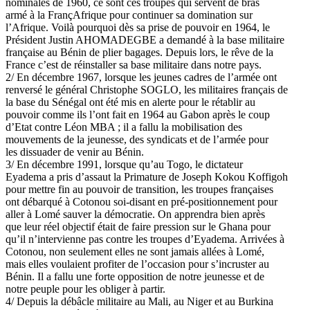
nominales de 1960, ce sont ces troupes qui servent de bras
armé à la FrançAfrique pour continuer sa domination sur
l’Afrique. Voilà pourquoi dès sa prise de pouvoir en 1964, le
Président Justin AHOMADEGBE a demandé à la base militaire
française au Bénin de plier bagages. Depuis lors, le rêve de la
France c’est de réinstaller sa base militaire dans notre pays.
2/ En décembre 1967, lorsque les jeunes cadres de l’armée ont
renversé le général Christophe SOGLO, les militaires français de
la base du Sénégal ont été mis en alerte pour le rétablir au
pouvoir comme ils l’ont fait en 1964 au Gabon après le coup
d’Etat contre Léon MBA ; il a fallu la mobilisation des
mouvements de la jeunesse, des syndicats et de l’armée pour
les dissuader de venir au Bénin.
3/ En décembre 1991, lorsque qu’au Togo, le dictateur
Eyadema a pris d’assaut la Primature de Joseph Kokou Koffigoh
pour mettre fin au pouvoir de transition, les troupes françaises
ont débarqué à Cotonou soi-disant en pré-positionnement pour
aller à Lomé sauver la démocratie. On apprendra bien après
que leur réel objectif était de faire pression sur le Ghana pour
qu’il n’intervienne pas contre les troupes d’Eyadema. Arrivées à
Cotonou, non seulement elles ne sont jamais allées à Lomé,
mais elles voulaient profiter de l’occasion pour s’incruster au
Bénin. Il a fallu une forte opposition de notre jeunesse et de
notre peuple pour les obliger à partir.
4/ Depuis la débâcle militaire au Mali, au Niger et au Burkina