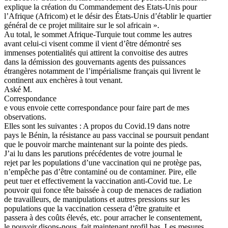
explique la création du Commandement des Etats-Unis pour
l’Afrique (Africom) et le désir des États-Unis d’établir le quartier
général de ce projet militaire sur le sol africain ».
Au total, le sommet Afrique-Turquie tout comme les autres
avant celui-ci visent comme il vient d’être démontré ses
immenses potentialités qui attirent la convoitise des autres
dans la démission des gouvernants agents des puissances
étrangères notamment de l’impérialisme français qui livrent le
continent aux enchères à tout venant.
Aské M.
Correspondance
e vous envoie cette correspondance pour faire part de mes
observations.
Elles sont les suivantes : A propos du Covid.19 dans notre
pays le Bénin, la résistance au pass vaccinal se poursuit pendant
que le pouvoir marche maintenant sur la pointe des pieds.
J’ai lu dans les parutions précédentes de votre journal le
rejet par les populations d’une vaccination qui ne protège pas,
n’empêche pas d’être contaminé ou de contaminer. Pire, elle
peut tuer et effectivement la vaccination anti-Covid tue. Le
pouvoir qui fonce tête baissée à coup de menaces de radiation
de travailleurs, de manipulations et autres pressions sur les
populations que la vaccination cessera d’être gratuite et
passera à des coûts élevés, etc. pour arracher le consentement,
le pouvoir disons-nous, fait maintenant profil bas. Les mesures