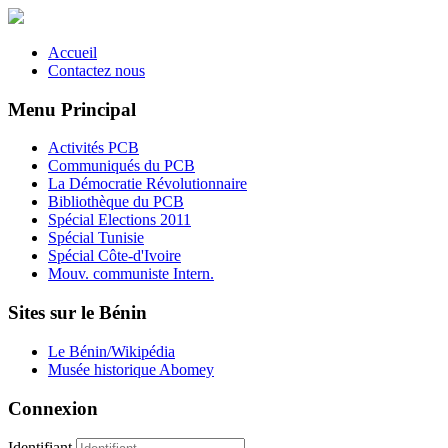
Accueil
Contactez nous
Menu Principal
Activités PCB
Communiqués du PCB
La Démocratie Révolutionnaire
Bibliothèque du PCB
Spécial Elections 2011
Spécial Tunisie
Spécial Côte-d'Ivoire
Mouv. communiste Intern.
Sites sur le Bénin
Le Bénin/Wikipédia
Musée historique Abomey
Connexion
Identifiant