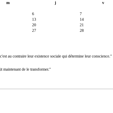
m
j
v
6
7
13
14
20
21
27
28
'est au contraire leur existence sociale qui détermine leur conscience."
git maintenant de le transformer."