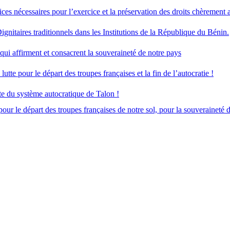
s nécessaires pour l’exercice et la préservation des droits chèrement 
nitaires traditionnels dans les Institutions de la République du Bénin.
i affirment et consacrent la souveraineté de notre pays
e pour le départ des troupes françaises et la fin de l’autocratie !
e du système autocratique de Talon !
le départ des troupes françaises de notre sol, pour la souveraineté de 