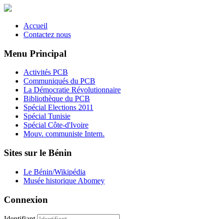
Accueil
Contactez nous
Menu Principal
Activités PCB
Communiqués du PCB
La Démocratie Révolutionnaire
Bibliothèque du PCB
Spécial Elections 2011
Spécial Tunisie
Spécial Côte-d'Ivoire
Mouv. communiste Intern.
Sites sur le Bénin
Le Bénin/Wikipédia
Musée historique Abomey
Connexion
Identifiant