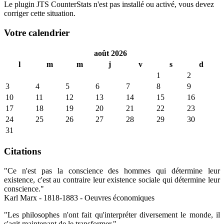
Le plugin JTS CounterStats n'est pas installé ou activé, vous devez
corriger cette situation.
Votre calendrier
août 2026
l
m
m
j
v
s
d
1
2
3
4
5
6
7
8
9
10
11
12
13
14
15
16
17
18
19
20
21
22
23
24
25
26
27
28
29
30
31
Citations
"Ce n'est pas la conscience des hommes qui détermine leur
existence, c'est au contraire leur existence sociale qui détermine leur
conscience."
Karl Marx - 1818-1883 - Oeuvres économiques
"Les philosophes n'ont fait qu'interpréter diversement le monde, il
s'agit maintenant de le transformer."