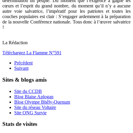
détermination du peuple. Du moment que l’exigence a gagné les
cœurs et l’esprit du grand nombre, du moment qu’il n’y a aucune
autre voie salvatrice, l’impératif pour les patriotes et toutes les
couches populaires est clair : S’engager ardemment à la préparation
de la nouvelle Conférence nationale. Tous donc à l’œuvre salvatrice
!
La Rédaction
Téléchargez La Flamme N°591
Précédent
Suivant
Sites & blogs amis
Site du CCDB
Blog Blaise Aplogan
Blog Olympe Bhêly-Quenum
Site du réseau Voltaire
Site ONG Survie
Stats de visites