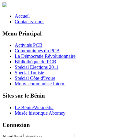
Accueil
Contactez nous
Menu Principal
Activités PCB
Communiqués du PCB
La Démocratie Révolutionnaire
Bibliothèque du PCB
Spécial Elections 2011
Spécial Tunisie
Spécial Côte-d'Ivoire
Mouv. communiste Intern.
Sites sur le Bénin
Le Bénin/Wikipédia
Musée historique Abomey
Connexion
Identifiant