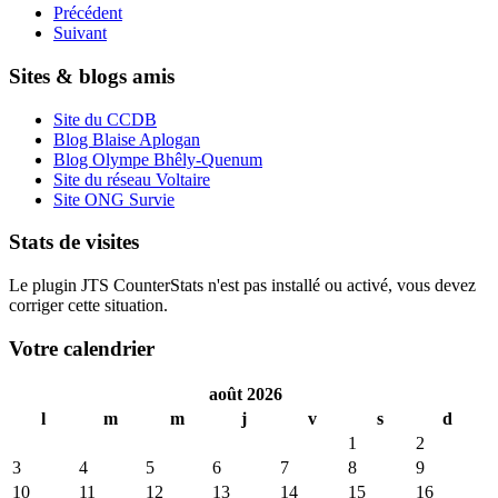
Précédent
Suivant
Sites & blogs amis
Site du CCDB
Blog Blaise Aplogan
Blog Olympe Bhêly-Quenum
Site du réseau Voltaire
Site ONG Survie
Stats de visites
Le plugin JTS CounterStats n'est pas installé ou activé, vous devez
corriger cette situation.
Votre calendrier
août 2026
l
m
m
j
v
s
d
1
2
3
4
5
6
7
8
9
10
11
12
13
14
15
16