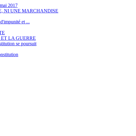
 mai 2017
HE, NI UNE MARCHANDISE
d'impunité et ...
TE
 ET LA GUERRE
itution se poursuit
stitution