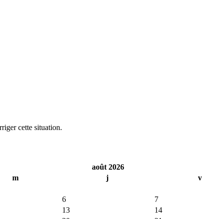
iger cette situation.
août 2026
m
j
v
6
7
13
14