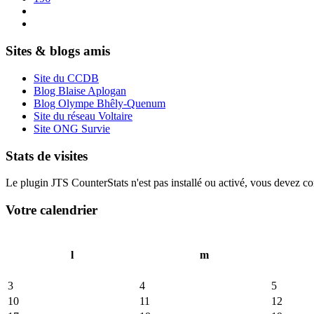
Sites & blogs amis
Site du CCDB
Blog Blaise Aplogan
Blog Olympe Bhêly-Quenum
Site du réseau Voltaire
Site ONG Survie
Stats de visites
Le plugin JTS CounterStats n'est pas installé ou activé, vous devez corr
Votre calendrier
l
m
3
4
5
10
11
12