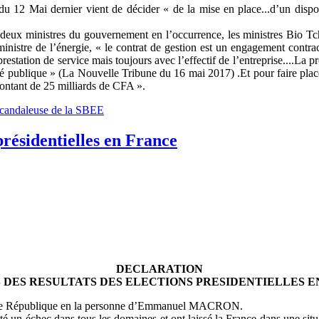
u 12 Mai dernier vient de décider « de la mise en place...d’un dispos
r, deux ministres du gouvernement en l’occurrence, les ministres Bio 
istre de l’énergie, « le contrat de gestion est un engagement contract
tation de service mais toujours avec l’effectif de l’entreprise....La pr
ité publique » (La Nouvelle Tribune du 16 mai 2017) .Et pour faire pla
ontant de 25 milliards de CFA ».
n scandaleuse de la SBEE
présidentielles en France
DECLARATION
 DES RESULTATS DES ELECTIONS PRESIDENTIELLES 
 5ème République en la personne d’Emmanuel MACRON.
té un échec dans tous les domaines et ont laissé la France dans une sit