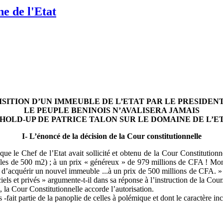
ne de l'Etat
ISITION D’UN IMMEUBLE DE L’ETAT PAR LE PRESIDENT
LE PEUPLE BENINOIS N’AVALISERA JAMAIS
 HOLD-UP DE PATRICE TALON SUR LE DOMAINE DE L’ET
I- L’énoncé de la décision de la Cour constitutionnelle
e le Chef de l’Etat avait sollicité et obtenu de la Cour Constitutionne
les de 500 m2) ; à un prix « généreux » de 979 millions de CFA ! Monta
e- d’acquérir un nouvel immeuble ...à un prix de 500 millions de CFA. »
els et privés » argumente-t-il dans sa réponse à l’instruction de la Cour
la Cour Constitutionnelle accorde l’autorisation.
ait partie de la panoplie de celles à polémique et dont le caractère inco