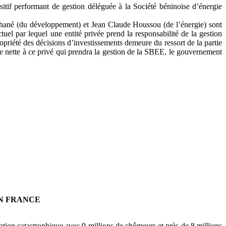
itif performant de gestion déléguée à la Société béninoise d’énergie
Tchané (du développement) et Jean Claude Houssou (de l’énergie) sont
uel par lequel une entité privée prend la responsabilité de la gestion
opriété des décisions d’investissements demeure du ressort de la partie
ce nette à ce privé qui prendra la gestion de la SBEE, le gouvernement
EN FRANCE
uation catastrophique avec 9 millions de chômeurs et près de 8 millions