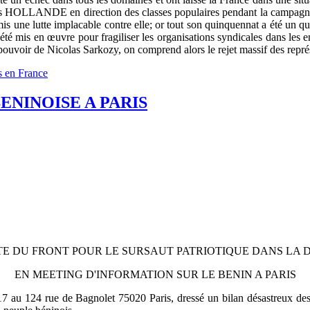
s HOLLANDE en direction des classes populaires pendant la campagne é
promis une lutte implacable contre elle; or tout son quinquennat a été u
 été mis en œuvre pour fragiliser les organisations syndicales dans les en
 pouvoir de Nicolas Sarkozy, on comprend alors le rejet massif des repré
es en France
ENINOISE A PARIS
TE DU FRONT POUR LE SURSAUT PATRIOTIQUE DANS LA 
EN MEETING D'INFORMATION SUR LE BENIN A PARIS
17 au 124 rue de Bagnolet 75020 Paris, dressé un bilan désastreux de