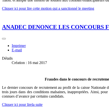
Talon. et adopté une motion de soutien aux combats émancipateurs du
Cliquer ici pour lire cette motion qui a sanctionné le meeting
ANADEC DENONCE LES CONCOURS F
Imprimer
E-mail
Détails
Création : 16 mai 2017
Fraudes dans le concours de recrutement
Le dernier concours de recrutement au profit de la caisse Nationale 
trois jours dans des conditions malsaines, inappropriées. Ainsi, po
connues d’avance par certains candidats.
Cliquer ici pour lirela suite