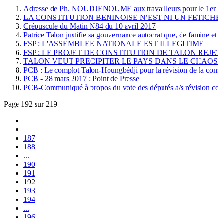
Adresse de Ph. NOUDJENOUME aux travailleurs pour le 1er
LA CONSTITUTION BENINOISE N’EST NI UN FETIC
Crépuscule du Matin N84 du 10 avril 2017
Patrice Talon justifie sa gouvernance autocratique, de famine et 
FSP : L'ASSEMBLEE NATIONALE EST ILLEGITIME
FSP : LE PROJET DE CONSTITUTION DE TALON REJE
TALON VEUT PRECIPITER LE PAYS DANS LE CHAOS
PCB : Le complot Talon-Houngbédji pour la révision de la const
PCB - 28 mars 2017 : Point de Presse
PCB-Communiqué à propos du vote des députés a/s révision con
Page 192 sur 219
187
188
...
190
191
192
193
194
...
196