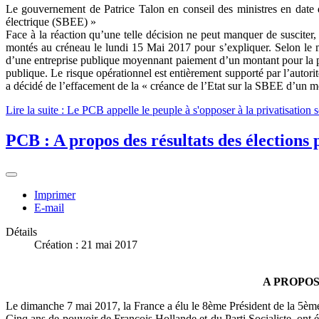
Le gouvernement de Patrice Talon en conseil des ministres en date d
électrique (SBEE) »
Face à la réaction qu’une telle décision ne peut manquer de suscite
montés au créneau le lundi 15 Mai 2017 pour s’expliquer. Selon le min
d’une entreprise publique moyennant paiement d’un montant pour la pres
publique. Le risque opérationnel est entièrement supporté par l’autor
a décidé de l’effacement de la « créance de l’Etat sur la SBEE d’un m
Lire la suite : Le PCB appelle le peuple à s'opposer à la privatisatio
PCB : A propos des résultats des élections 
Imprimer
E-mail
Détails
Création : 21 mai 2017
A PROPOS
Le dimanche 7 mai 2017, la France a élu le 8ème Président de la
Cinq ans de pouvoir de François Hollande et du Parti Socialiste, ont é