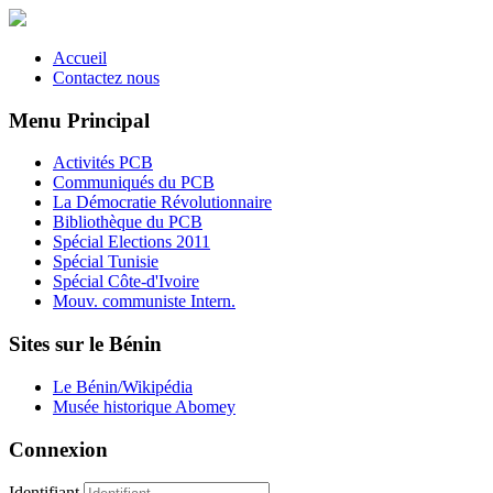
Accueil
Contactez nous
Menu Principal
Activités PCB
Communiqués du PCB
La Démocratie Révolutionnaire
Bibliothèque du PCB
Spécial Elections 2011
Spécial Tunisie
Spécial Côte-d'Ivoire
Mouv. communiste Intern.
Sites sur le Bénin
Le Bénin/Wikipédia
Musée historique Abomey
Connexion
Identifiant