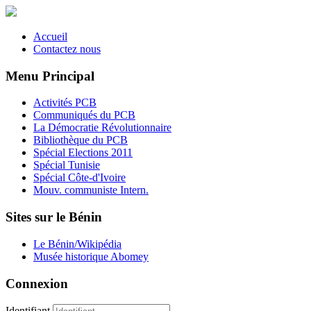
Accueil
Contactez nous
Menu Principal
Activités PCB
Communiqués du PCB
La Démocratie Révolutionnaire
Bibliothèque du PCB
Spécial Elections 2011
Spécial Tunisie
Spécial Côte-d'Ivoire
Mouv. communiste Intern.
Sites sur le Bénin
Le Bénin/Wikipédia
Musée historique Abomey
Connexion
Identifiant