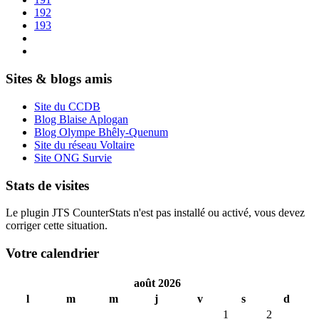
192
193
Sites & blogs amis
Site du CCDB
Blog Blaise Aplogan
Blog Olympe Bhêly-Quenum
Site du réseau Voltaire
Site ONG Survie
Stats de visites
Le plugin JTS CounterStats n'est pas installé ou activé, vous devez
corriger cette situation.
Votre calendrier
août 2026
l
m
m
j
v
s
d
1
2