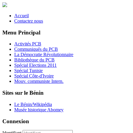
Accueil
Contactez nous
Menu Principal
Activités PCB
Communiqués du PCB
La Démocratie Révolutionnaire
Bibliothèque du PCB
Spécial Elections 2011
Spécial Tunisie
Spécial Côte-d'Ivoire
Mouv. communiste Intern.
Sites sur le Bénin
Le Bénin/Wikipédia
Musée historique Abomey
Connexion
Identifiant