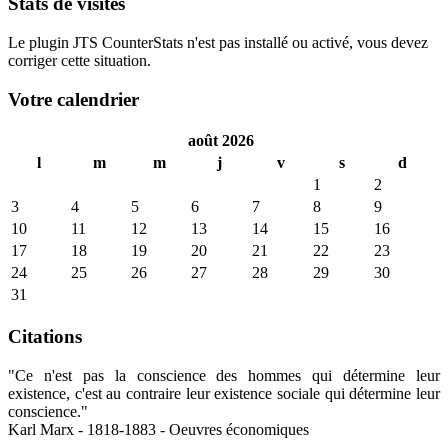
Stats de visites
Le plugin JTS CounterStats n'est pas installé ou activé, vous devez
corriger cette situation.
Votre calendrier
août 2026
l
m
m
j
v
s
d
1
2
3
4
5
6
7
8
9
10
11
12
13
14
15
16
17
18
19
20
21
22
23
24
25
26
27
28
29
30
31
Citations
"Ce n'est pas la conscience des hommes qui détermine leur
existence, c'est au contraire leur existence sociale qui détermine leur
conscience."
Karl Marx - 1818-1883 - Oeuvres économiques