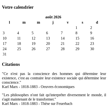
Votre calendrier
août 2026
l
m
m
j
v
s
d
1
2
3
4
5
6
7
8
9
10
11
12
13
14
15
16
17
18
19
20
21
22
23
24
25
26
27
28
29
30
31
Citations
"Ce n'est pas la conscience des hommes qui détermine leur
existence, c'est au contraire leur existence sociale qui détermine leur
conscience."
Karl Marx - 1818-1883 - Oeuvres économiques
"Les philosophes n'ont fait qu'interpréter diversement le monde, il
s'agit maintenant de le transformer."
Karl Marx - 1818-1883 - Thèse sur Feuerbach