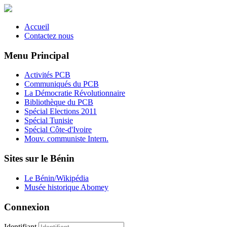
Accueil
Contactez nous
Menu Principal
Activités PCB
Communiqués du PCB
La Démocratie Révolutionnaire
Bibliothèque du PCB
Spécial Elections 2011
Spécial Tunisie
Spécial Côte-d'Ivoire
Mouv. communiste Intern.
Sites sur le Bénin
Le Bénin/Wikipédia
Musée historique Abomey
Connexion
Identifiant