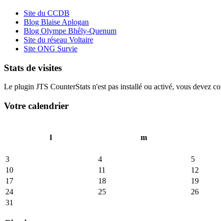
Site du CCDB
Blog Blaise Aplogan
Blog Olympe Bhêly-Quenum
Site du réseau Voltaire
Site ONG Survie
Stats de visites
Le plugin JTS CounterStats n'est pas installé ou activé, vous devez corr
Votre calendrier
l
m
3
4
5
10
11
12
17
18
19
24
25
26
31