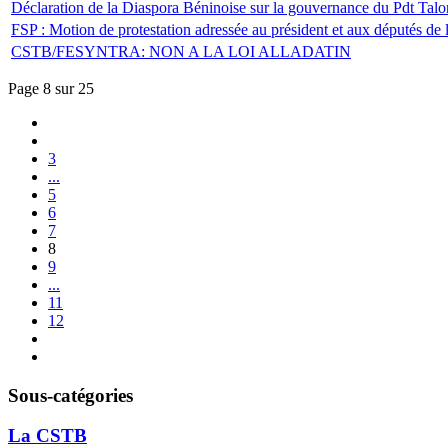
Déclaration de la Diaspora Béninoise sur la gouvernance du Pdt Talo
FSP : Motion de protestation adressée au président et aux députés de
CSTB/FESYNTRA: NON A LA LOI ALLADATIN
Page 8 sur 25
3
...
5
6
7
8
9
...
11
12
Sous-catégories
La CSTB